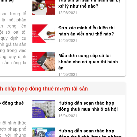
xử lý như thế nào?
13/08/2021
 sản trong tố
ự là một phần
n trọng liên
Đơn xác minh điều kiện thi
t số loại tội
hành án viết như thế nào?
quy định cụ
15/05/2021
nh giá tài sản
ng trong việc
Mẫu đơn cung cấp số tài
đúng quy định
khoản cho cơ quan thi hành
i sản cũng là
án
14/05/2021
anh chấp hợp đồng thuê mượn tài sản
 đồng thuê
Hướng dẫn soạn thảo hợp
đồng thuê mua nhà ở xã hội
16/04/2021
một hình thức
 hợp pháp phổ
Hướng dẫn soạn thảo hợp
ối với những
đồng thuê nhà làm văn phòng