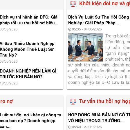
Khởi kiện đòi nợ và g
Dịch vụ thi hành án DFC: Giải
Dịch Vụ Luật Sư Thu Hồi Côn
pháp tối ưu thu hồi nợ hiệu...
Nghiệp: Giải Pháp Pháp...
03/05/2026
05:35 - 04/05/2026
Trong bối cả
biến động, 
Vì Sao Nhiều Doanh Nghiệp
nợ xấu đan
Không Muốn Thuê Luật Sư
"gánh nặng
Thu Nợ?
phát triển, t
03/05/2026
sự sinh tồn của nhiều doanh ng
quyết dứt điểm vấn đề này một 
DOANH NGHIỆP NÊN LÀM GÌ
và đúng luật, Dịch vụ luật sư th
TRƯỚC KHI BÁN NỢ?
doanh nghiệp tại DFC Law là lự
18/03/2026
nhất. 1. Tại sao doanh nghiệp...
 ro nợ
Tư vấn thu hồi nợ hợ
Luật sư đòi nợ khác gì công ty
HỢP ĐỒNG MUA BÁN NỢ CÓ TH
mua bán nợ? Doanh nghiệp
VÔ HIỆU TRONG TRƯỜNG...
cần...
05:40 - 27/01/2026