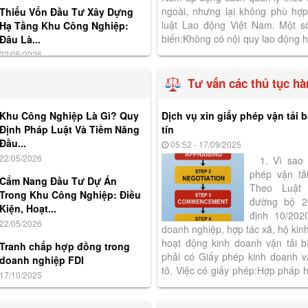
ngoài, nhưng lại không phù hợ
Thiếu Vốn Đầu Tư Xây Dựng
luật Lao động Việt Nam. Một s
Hạ Tầng Khu Công Nghiệp:
biến:Không có nội quy lao động h
Đâu Là...
cứ sa thải;Không thông báo hoặc 
22/05/2026
Tư vấn các thủ tục hà
Khu Công Nghiệp Là Gì? Quy
Dịch vụ xin giấy phép vận tải 
Định Pháp Luật Và Tiềm Năng
tín
Đầu...
05:52 - 17/09/2025
22/05/2026
1. Vì sao p
phép vận tả
Cẩm Nang Đầu Tư Dự Án
Theo Luật
Trong Khu Công Nghiệp: Điều
đường bộ 2
Kiện, Hoạt...
định 10/202
22/05/2026
doanh nghiệp, hợp tác xã, hộ ki
hoạt động kinh doanh vận tải 
Tranh chấp hợp đồng trong
phải có Giấy phép kinh doanh v
doanh nghiệp FDI
tô. Việc có giấy phép:Hợp pháp 
17/10/2025
vận tải.Tạo uy tín khi ký hợp đồng.