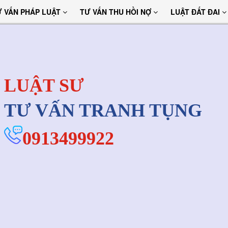
Ư VẤN PHÁP LUẬT
TƯ VẤN THU HỒI NỢ
LUẬT ĐẤT ĐAI
LUẬT SƯ
TƯ VẤN TRANH TỤNG
0913499922