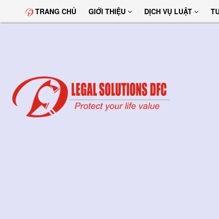
TRANG CHỦ
GIỚI THIỆU
DỊCH VỤ LUẬT
T