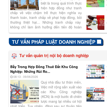
biệt là trong quá trình thực
hiện hợp đồng như tranh
chấp về việc chậm trễ thực hiện nghĩa vụ
thanh toán, tranh chấp về phạt hợp đồng, bồi
thường thiệt hại… Những tranh chấp này
không chỉ làm ảnh hưởng đến tiến độ hoàn
thiện công trình mà còn ảnh hưởng đến...
TƯ VẤN PHÁP LUẬT DOANH NGHIỆP 🏢
Tư vấn quản trị nội bộ doanh nghiệp
Bẫy Trong Hợp Đồng Thuê Đất Khu Công
Nghiệp: Những Rủi Ro...
08:13 - 09/06/2026
Quý nhà đầu tư thân mến,
Việc mở rộng sản xuất vào
các Khu Công nghiệp
(KCN) là một bước đi chiến
lược mang lại nhiều cơ hội
phát triển. Tuy nhiên, đằng sau sự thuận tiện