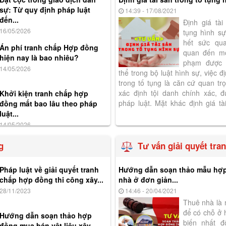
sự: Từ quy định pháp luật
14:39 - 17/08/2021
đến...
Định giá tài
16/05/2026
tụng hình s
hết sức qua
Án phí tranh chấp Hợp đồng
quan đến mộ
hiện nay là bao nhiêu?
phạm được 
14/05/2026
thể trong bộ luật hình sự, việc đị
trong tố tụng là căn cứ quan trọ
xác định tội danh chính xác, 
Khởi kiện tranh chấp hợp
pháp luật. Mặt khác định giá tà
đồng mất bao lâu theo pháp
căn cứ để giải quyết đồng...
luật...
14/05/2026
g
Tư vấn giải quyết tr
Pháp luật về giải quyết tranh
Hướng dẫn soạn thảo mẫu hợp
chấp hợp đồng thi công xây...
nhà ở đơn giản...
28/11/2023
14:46 - 20/04/2021
Thuê nhà là 
để có chỗ ở
Hướng dẫn soạn thảo hợp
biến nhất đ
đồng mua bán vật liệu xây