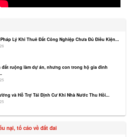
 Pháp Lý Khi Thuê Đất Công Nghiệp Chưa Đủ Điều Kiện...
026
 đất ruộng làm dự án, nhưng con trong hộ gia đình
.
025
ường và Hỗ Trợ Tái Định Cư Khi Nhà Nước Thu Hồi...
025
ếu nại, tố cáo về đất đai