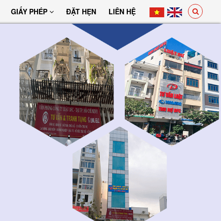
GIẤY PHÉP
ĐẶT HẸN
LIÊN HỆ