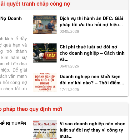
iải quyết tranh chấp công nợ
g Nợ Doanh
Dịch vụ thi hành án DFC: Giải
pháp tối ưu thu hồi nợ hiệu...
03/05/2026
nh kinh tế đầy
nợ quá hạn và
Chi phí thuê luật sư đòi nợ
g trở thành
cho doanh nghiệp – Cách tính
" kìm hãm sự
và...
hậm chí đe dọa
06/01/2026
hiệp. Để giải
cách văn minh
Doanh nghiệp nên khởi kiện
u hồi công nợ
đòi nợ khi nào? – Thời điểm...
a chọn tối ưu
17/11/2025
p pháp theo quy định mới
Ể BỊ TUYÊN
Vì sao doanh nghiệp nên chọn
luật sư đòi nợ thay vì công ty
mua...