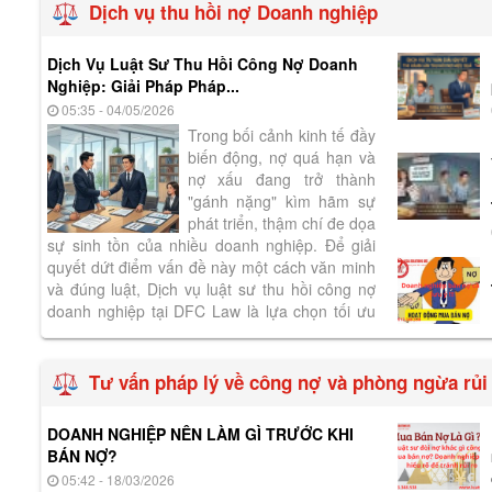
Dịch vụ thu hồi nợ Doanh nghiệp
Dịch Vụ Luật Sư Thu Hồi Công Nợ Doanh
Nghiệp: Giải Pháp Pháp...
05:35 - 04/05/2026
Trong bối cảnh kinh tế đầy
biến động, nợ quá hạn và
nợ xấu đang trở thành
"gánh nặng" kìm hãm sự
phát triển, thậm chí đe dọa
sự sinh tồn của nhiều doanh nghiệp. Để giải
quyết dứt điểm vấn đề này một cách văn minh
và đúng luật, Dịch vụ luật sư thu hồi công nợ
doanh nghiệp tại DFC Law là lựa chọn tối ưu
nhất. 1. Tại sao doanh nghiệp...
Tư vấn pháp lý về công nợ và phòng ngừa rủi
DOANH NGHIỆP NÊN LÀM GÌ TRƯỚC KHI
BÁN NỢ?
05:42 - 18/03/2026