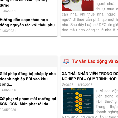
người chưa 
dựng
để tự mua 
09/04/2021
căn nhà. Khi thuê nhà, người
người đi thuê cần phải lập một 
Hướng dẫn soạn thảo hợp
nhà. Sau đây Luật sư DFC xin giới
đồng nguyên tắc với thầu phụ
đọc mẫu hợp đồng thuê nhà ở đ
24/03/2021
theo quy định của pháp...
Tư vấn Lao động và x
Giải pháp đồng bộ pháp lý cho
XA THẢI NHÂN VIÊN TRONG D
doanh nghiệp FDI vào khu
NGHIỆP FDI – QUY TRÌNH HỢP 
công...
06:35 - 16/10/2025
04/06/2026
1. Vì sao việ
viên trong 
Xử phạt vi phạm môi trường tại
FDI thường
KCN, CCN: Mức phạt tối đa...
Trong thự
29/05/2026
doanh nghiệp
Nam áp dụng cách quản lý theo 