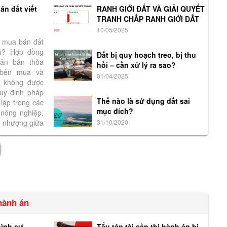
n đất viết
RANH GIỚI ĐẤT VÀ GIẢI QUYẾT
TRANH CHẤP RANH GIỚI ĐẤT
10/05/2025
 mua bán đất
 gì? Hợp đồng
Đất bị quy hoạch treo, bị thu
 văn bản thỏa
hồi – cần xử lý ra sao?
 bên mua và
01/04/2025
 không được
uy định pháp
Thế nào là sử dụng đất sai
lập trong các
mục đích?
nông nghiệp,
n nhượng giữa
31/10/2020
 hành án
hình sự
Tẩu tán tài sản thi hành án bị