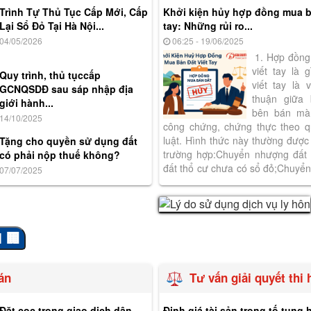
Trình Tự Thủ Tục Cấp Mới, Cấp
Khởi kiện hủy hợp đồng mua bá
Lại Sổ Đỏ Tại Hà Nội...
tay: Những rủi ro...
04/05/2026
06:25 - 19/06/2025
1. Hợp đồng
viết tay là
Quy trình, thủ tụccấp
viết tay là
GCNQSDĐ sau sáp nhập địa
thuận giữa
giới hành...
bên bán mà
14/10/2025
công chứng, chứng thực theo q
luật. Hình thức này thường được 
Tặng cho quyền sử dụng đất
trường hợp:Chuyển nhượng đất 
có phải nộp thuế không?
đất thổ cư chưa có sổ đỏ;Chuyể
07/07/2025
người thân quen để “tiện...
 🏢
án
Tư vấn giải quyết thi
Đặt cọc trong giao dịch dân
Định giá tài sản trong tố tụng 