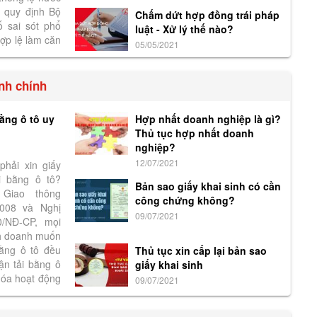
p quy định Bộ
Chấm dứt hợp đồng trái pháp
ố sai sót phổ
luật - Xử lý thế nào?
ợp lệ làm căn
05/05/2021
mời công...
nh chính
bằng ô tô uy
Hợp nhất doanh nghiệp là gì?
Thủ tục hợp nhất doanh
nghiệp?
12/07/2021
hải xin giấy
i bằng ô tô?
Bản sao giấy khai sinh có cần
 Giao thông
công chứng không?
008 và Nghị
09/07/2021
0/NĐ-CP, mọi
nh doanh muốn
bằng ô tô đều
Thủ tục xin cấp lại bản sao
ận tải bằng ô
giấy khai sinh
hóa hoạt động
09/07/2021
..