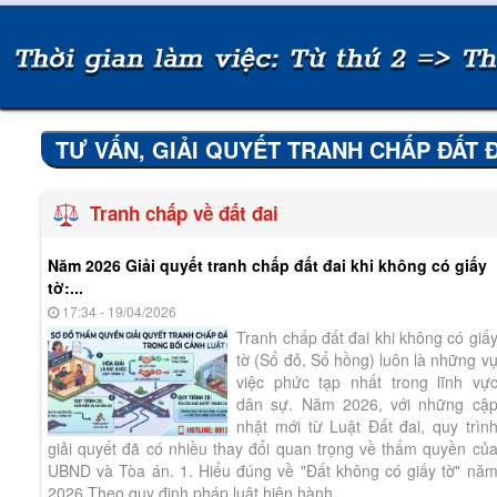
TƯ VẤN, GIẢI QUYẾT TRANH CHẤP ĐẤT Đ
Tranh chấp về đất đai
Năm 2026 Giải quyết tranh chấp đất đai khi không có giấy
tờ:...
17:34 - 19/04/2026
Tranh chấp đất đai khi không có giấ
tờ (Sổ đỏ, Sổ hồng) luôn là những v
việc phức tạp nhất trong lĩnh vự
dân sự. Năm 2026, với những cậ
nhật mới từ Luật Đất đai, quy trìn
giải quyết đã có nhiều thay đổi quan trọng về thẩm quyền củ
UBND và Tòa án. 1. Hiểu đúng về "Đất không có giấy tờ" nă
2026 Theo quy định pháp luật hiện hành,...