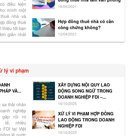
có điều kiện
16/04/2021
cho mình một
 thuê nhà và
Hợp đồng thuê nhà có cần
hợp đồng thuê
công chứng không?
 thiệu tới bạn
ơn giản nhất
13/04/2021
ử lý vi phạm
OANH
XÂY DỰNG NỘI QUY LAO
PHÁP VÀ...
ĐỘNG SONG NGỮ TRONG
DOANH NGHIỆP FDI –...
16/10/2025
c sa thải nhân
doanh nghiệp
XỬ LÝ VI PHẠM HỢP ĐỒNG
 gặp rủi ro
LAO ĐỘNG TRONG DOANH
c tế, nhiều
NGHIỆP FDI
 FDI tại Việt
15/10/2025
thông lệ nước