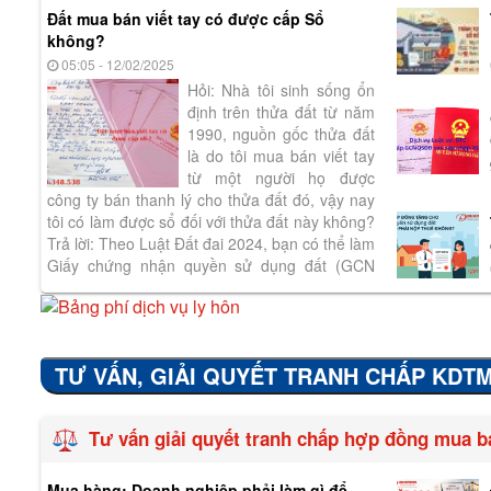
Đất mua bán viết tay có được cấp Sổ
không?
05:05 - 12/02/2025
Hỏi: Nhà tôi sinh sống ổn
định trên thửa đất từ năm
1990, nguồn gốc thửa đất
là do tôi mua bán viết tay
từ một người họ được
công ty bán thanh lý cho thửa đất đó, vậy nay
tôi có làm được sổ đối với thửa đất này không?
Trả lời: Theo Luật Đất đai 2024, bạn có thể làm
Giấy chứng nhận quyền sử dụng đất (GCN
QSDĐ) cho thửa đất mà...
TƯ VẤN, GIẢI QUYẾT TRANH CHẤP KDTM
Tư vấn giải quyết tranh chấp hợp đồng mua b
Mua hàng: Doanh nghiệp phải làm gì để