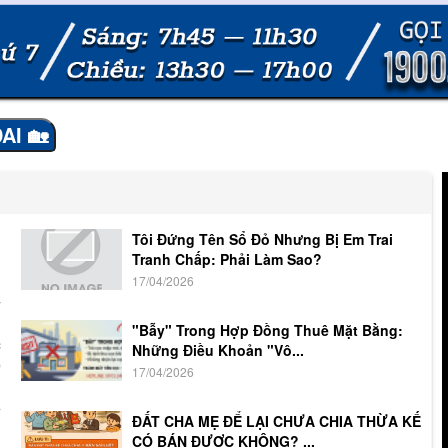
AI 🏡
Tôi Đứng Tên Sổ Đỏ Nhưng Bị Em Trai
Tranh Chấp: Phải Làm Sao?
17/04/2026
y
ụ
"Bẫy" Trong Hợp Đồng Thuê Mặt Bằng:
c
Những Điều Khoản "Vô...
p
17/04/2026
h
a
ĐẤT CHA MẸ ĐỂ LẠI CHƯA CHIA THỪA KẾ
m
CÓ BÁN ĐƯỢC KHÔNG? ...