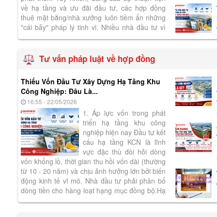
về hạ tầng và ưu đãi đầu tư, các hợp đồng
thuê mặt bằng/nhà xưởng luôn tiềm ẩn những
"cái bẫy" pháp lý tinh vi. Nhiều nhà đầu tư vì
quá tập trung vào vị trí và...
Tư vấn pháp luật về hợp đồng
Thiếu Vốn Đầu Tư Xây Dựng Hạ Tầng Khu
Công Nghiệp: Đâu Là...
16:55 - 22/05/2026
1. Áp lực vốn trong phát
triển hạ tầng khu công
nghiệp hiện nay Đầu tư kết
cấu hạ tầng KCN là lĩnh
vực đặc thù đòi hỏi dòng
vốn khổng lồ, thời gian thu hồi vốn dài (thường
từ 10 - 20 năm) và chịu ảnh hưởng lớn bởi biến
động kinh tế vĩ mô. Nhà đầu tư phải phân bổ
dòng tiền cho hàng loạt hạng mục đồng bộ:Hạ
tầng kỹ thuật:Hệ...