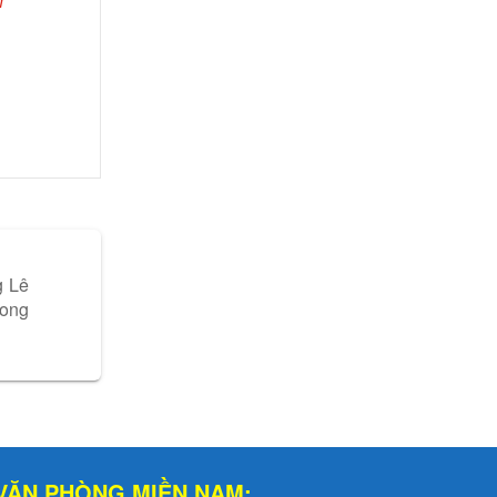
h
g Lê
rong
VĂN PHÒNG MIỀN NAM: