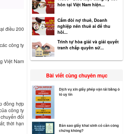
hôn tại Việt Nam hiện...
Cấm đòi nợ thuê, Doanh
nghiệp nên thuê ai để thu
ại điều 200
hồi...
Trình tự hòa giải và giải quyết
 các công ty
tranh chấp quyền sử...
ng Việt Nam
Bài viết cùng chuyên mục
Dịch vụ xin giấy phép vận tải bằng ô
tô uy tín
ợp đồng hợp
 của công ty
, chuyển đổi
ất; thời hạn
Bản sao giấy khai sinh có cần công
chứng không?