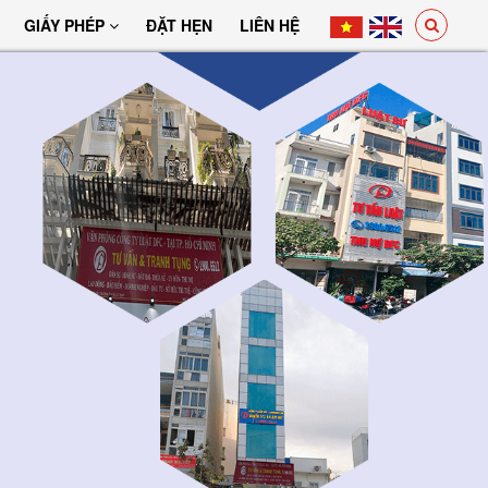
GIẤY PHÉP
ĐẶT HẸN
LIÊN HỆ