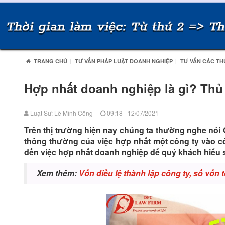
TRANG CHỦ
TƯ VẤN PHÁP LUẬT DOANH NGHIỆP
TƯ VẤN CÁC TH
Hợp nhất doanh nghiệp là gì? Thủ
Luật Sư: Lê Minh Công
09:18 - 12/07/2021
Trên thị trường hiện nay chúng ta thường nghe nói C
thông thường của việc hợp nhất một công ty vào cô
đến việc hợp nhất doanh nghiệp để quý khách hiểu 
Xem thêm:
Vốn điều lệ thành lập công ty, số vốn t