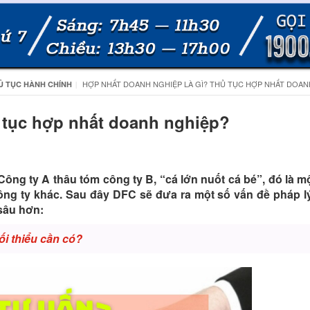
HỢP NHẤT DOANH NGHIỆP LÀ GÌ? THỦ TỤC HỢP NHẤT DOAN
Ủ TỤC HÀNH CHÍNH
 tục hợp nhất doanh nghiệp?
ông ty A thâu tóm công ty B, “cá lớn nuốt cá bé”, đó là m
ng ty khác. Sau đây DFC sẽ đưa ra một số vấn đề pháp lý
sâu hơn:
ối thiểu cần có?