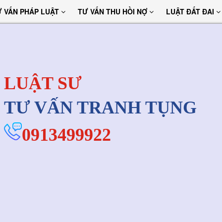
Ư VẤN PHÁP LUẬT
TƯ VẤN THU HỒI NỢ
LUẬT ĐẤT ĐAI
LUẬT SƯ
TƯ VẤN TRANH TỤNG
0913499922