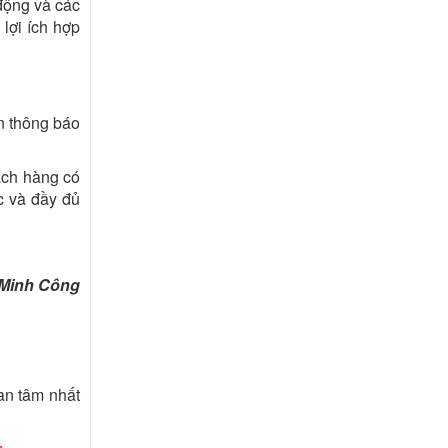
động và các
lợi ích hợp
n thông báo
ách hàng có
c và đầy đủ
 Minh Công
an tâm nhất