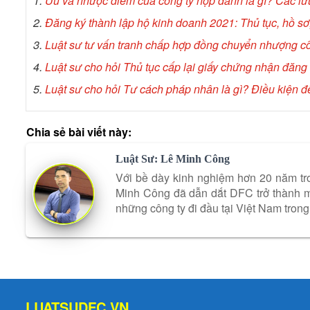
1.
Ưu và nhược điểm của công ty hợp danh là gì? Các lưu
2.
Đăng ký thành lập hộ kinh doanh 2021: Thủ tục, hồ sơ,
3.
Luật sư t
ư vấn tranh chấp hợp đồng chuyển nhượng c
4.
Luật sư cho hỏi
Thủ tục cấp lại giấy chứng nhận đăng
5.
Luật sư cho hỏi
Tư cách pháp nhân là gì? Điều kiện đ
Chia sẻ bài viết này:
Luật Sư: Lê Minh Công
Với bề dày kinh nghiệm hơn 20 năm tro
Minh Công đã dẫn dắt DFC trở thành mộ
những công ty đi đầu tại Việt Nam trong 
LUATSUDFC.VN