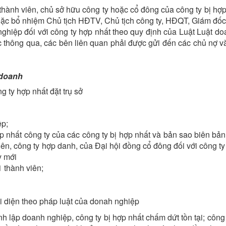
thành viên, chủ sở hữu công ty hoặc cổ đông của công ty bị hợp
hoặc bổ nhiệm Chủ tịch HĐTV, Chủ tịch công ty, HĐQT, Giám đố
ghiệp đối với công ty hợp nhất theo quy định của Luật Luật do
thông qua, các bên liên quan phải được gửi đến các chủ nợ v
 doanh
 ty hợp nhất đặt trụ sở
ệp;
ợp nhất công ty của các công ty bị hợp nhất và bản sao biên b
 lên, công ty hợp danh, của Đại hội đồng cổ đông đối với công t
y mới
 thành viên;
i diện theo pháp luật của donah nghiệp
 lập doanh nghiệp, công ty bị hợp nhất chấm dứt tồn tại; công