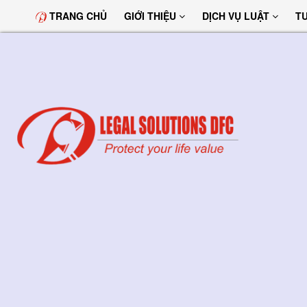
TRANG CHỦ
GIỚI THIỆU
DỊCH VỤ LUẬT
T