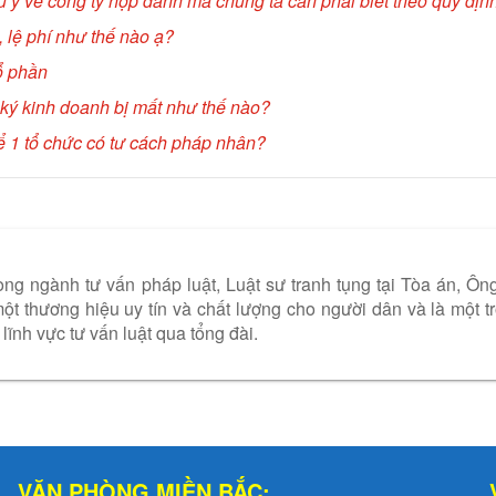
 ý về công ty hợp danh mà chúng ta cần phải biết theo quy địn
 lệ phí như thế nào ạ?
ổ phần
 ký kinh doanh bị mất như thế nào?
ể 1 tổ chức có tư cách pháp nhân?
ng ngành tư vấn pháp luật, Luật sư tranh tụng tại Tòa án, Ôn
t thương hiệu uy tín và chất lượng cho người dân và là một t
lĩnh vực tư vấn luật qua tổng đài.
VĂN PHÒNG MIỀN BẮC: