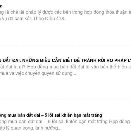
ng
g là chế tài pháp lý được các bên trong hợp đồng thỏa thuận t
 vụ đã cam kết. Theo Điều 418...
ĐẤT ĐAI: NHỮNG ĐIỀU CẦN BIẾT ĐỂ TRÁNH RỦI RO PHÁP L
t đai là gì? Hợp đồng mua bán đất đai là văn bản thể hiện s
mua về việc chuyển quyền sử dụng...
ng mua bán đất đai – 5 lỗi sai khiến bạn mất trắng
ồng mua bán đất đai – 5 lỗi sai khiến bạn mất trắng Hợp đồn
áp lý quan trọng, ảnh hưởng...