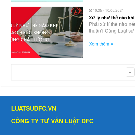
10:35 - 10/05/2021
Xử lý như thế nào kh
Phải xử lí thế nào 
thuận? Cùng Luật sư 
Xem thêm
«
LUATSUDFC.VN
CÔNG TY TƯ VẤN LUẬT DFC