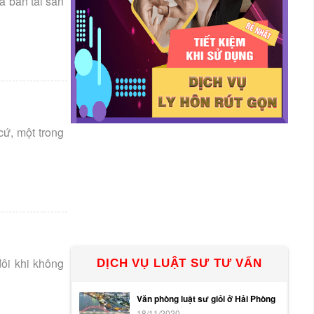
a bán tài sản
cứ, một trong
đôi khi không
DỊCH VỤ LUẬT SƯ TƯ VẤN
Văn phòng luật sư giỏi ở Hải Phòng
18/11/2020