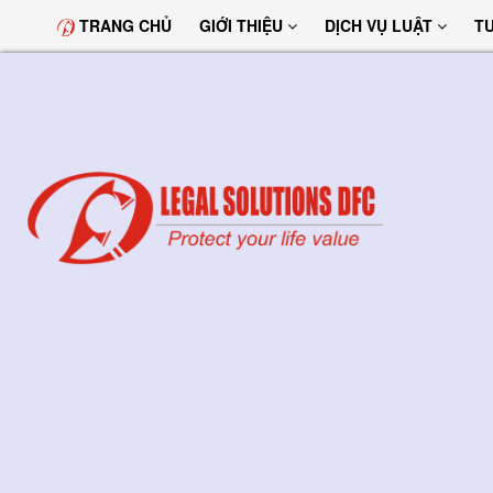
TRANG CHỦ
GIỚI THIỆU
DỊCH VỤ LUẬT
T