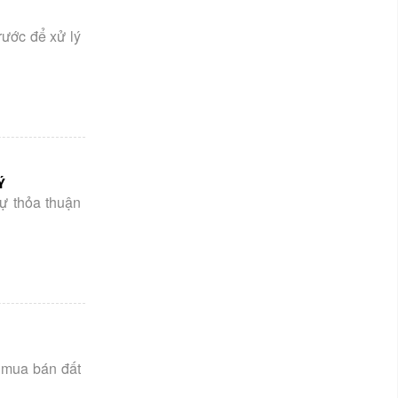
rước để xử lý
Ý
ự thỏa thuận
g mua bán đất