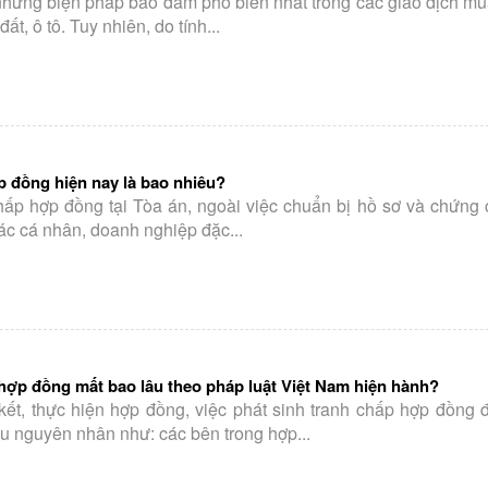
 những biện pháp bảo đảm phổ biến nhất trong các giao dịch mu
đất, ô tô. Tuy nhiên, do tính...
p đồng hiện nay là bao nhiêu?
chấp hợp đồng tại Tòa án, ngoài việc chuẩn bị hồ sơ và chứng 
c cá nhân, doanh nghiệp đặc...
 hợp đồng mất bao lâu theo pháp luật Việt Nam hiện hành?
 kết, thực hiện hợp đồng, việc phát sinh tranh chấp hợp đồng 
ều nguyên nhân như: các bên trong hợp...