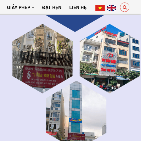
GIẤY PHÉP
ĐẶT HẸN
LIÊN HỆ