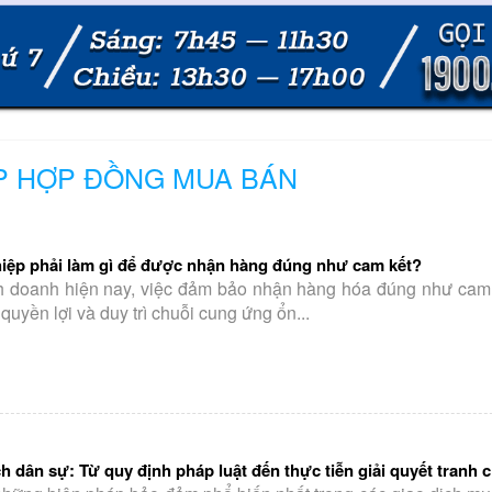
ẤP HỢP ĐỒNG MUA BÁN
ệp phải làm gì để được nhận hàng đúng như cam kết?
h doanh hiện nay, việc đảm bảo nhận hàng hóa đúng như cam k
quyền lợi và duy trì chuỗi cung ứng ổn...
ch dân sự: Từ quy định pháp luật đến thực tiễn giải quyết tranh 