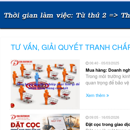
TƯ VẤN, GIẢI QUYẾT TRANH CH
06:40 - 05/03/2025
Mua hàng: Doanh nghi
Trong môi trường kin
quan trọng để bảo vệ 
Xem thêm
09:05 - 16/05/2026
Đặt cọc trong giao dị