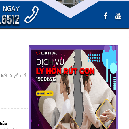
ết là yếu tố
chấp