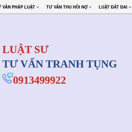
Ư VẤN PHÁP LUẬT
TƯ VẤN THU HỒI NỢ
LUẬT ĐẤT ĐAI
LUẬT SƯ
TƯ VẤN TRANH TỤNG
0913499922