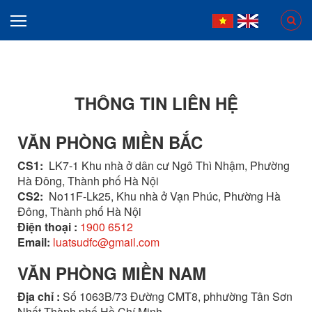
THÔNG TIN LIÊN HỆ
VĂN PHÒNG MIỀN BẮC
CS1:
LK7-1 Khu nhà ở dân cư Ngô Thì Nhậm, Phường
Hà Đông, Thành phố Hà Nội
CS2:
No11F-Lk25, Khu nhà ở Vạn Phúc, Phường Hà
Đông, Thành phố Hà Nội
Điện thoại :
1900 6512
Email:
luatsudfc@gmail.com
VĂN PHÒNG MIỀN NAM
Địa chỉ :
Số 1063B/73 Đường CMT8, phhường Tân Sơn
Nhất,Thành phố Hồ Chí Minh