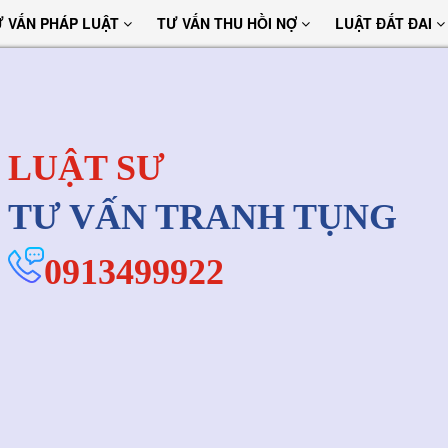
Ư VẤN PHÁP LUẬT
TƯ VẤN THU HỒI NỢ
LUẬT ĐẤT ĐAI
LUẬT SƯ
TƯ VẤN TRANH TỤNG
0913499922