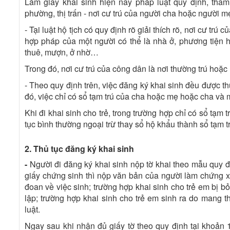
Làm giấy khai sinh hiện nay pháp luật quy định
, thẩ
phường, thị trấn - nơi cư trú của người cha hoặc người m
- Tại luật hộ tịch có quy định rõ
giải thích rõ, nơi cư tr
hợp pháp của một người có thể là nhà ở, phương tiện 
thuê, mượn, ở nhờ…
Trong đó, nơi cư trú của công dân là nơi thường trú hoặc 
- Theo quy định trên, việc đăng ký khai sinh đều được t
đó, việc chỉ có sổ tạm trú của cha hoặc mẹ hoặc cha và
Khi đi khai sinh cho trẻ, trong trường hợp chỉ có sổ tạm 
tục bình thường ngoại trừ thay sổ hộ khẩu thành sổ tạm 
2. Thủ tục đăng ký khai sinh
-
Người đi đăng ký khai sinh nộp tờ khai theo mẫu quy đ
giấy chứng sinh thì nộp văn bản của người làm chứng x
đoan về việc sinh; trường hợp khai sinh cho trẻ em bị bỏ
lập; trường hợp khai sinh cho trẻ em sinh ra do mang 
luật.
Ngay sau khi nhận đủ giấy tờ theo quy định tại khoản 