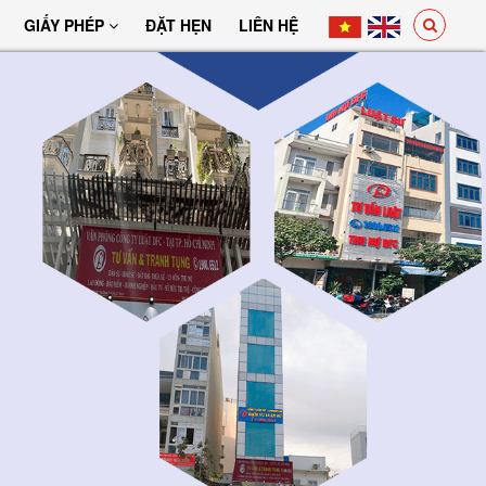
GIẤY PHÉP
ĐẶT HẸN
LIÊN HỆ