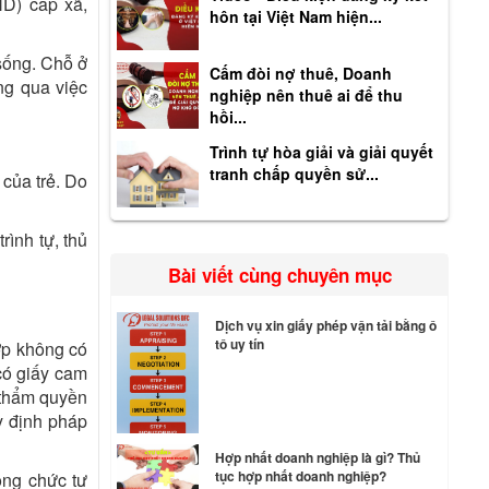
ND) cấp xã,
hôn tại Việt Nam hiện...
 sống. Chỗ ở
Cấm đòi nợ thuê, Doanh
ng qua việc
nghiệp nên thuê ai để thu
hồi...
Trình tự hòa giải và giải quyết
tranh chấp quyền sử...
 của trẻ. Do
rình tự, thủ
Bài viết cùng chuyên mục
Dịch vụ xin giấy phép vận tải bằng ô
tô uy tín
ợp không có
có giấy cam
ó thẩm quyền
y định pháp
Hợp nhất doanh nghiệp là gì? Thủ
tục hợp nhất doanh nghiệp?
ông chức tư