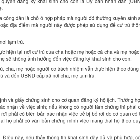
m quyền đăng ký khai sinh cho con là Ủy ban nhân dân (UB
ẹ.
ú của công dân là chỗ ở hợp pháp mà người đó thường xuyên sinh
hoặc địa điểm mà người này được phép sử dụng để cư trú thô
nơi tạm trú.
hực hiện tại nơi cư trú của cha hoặc mẹ hoặc cả cha và mẹ hoặc
 mẹ sẽ không ảnh hưởng đến việc đăng ký khai sinh cho con.
trú, cha, mẹ hoặc người có trách nhiệm vẫn thực hiện theo đúng t
trú và đến UBND cấp xã nơi cha, mẹ tạm trú.
ịnh và giấy chứng sinh cho cơ quan đăng ký hộ tịch. Trường h
ác nhận về việc sinh; nếu không có người làm chứng thì phải 
 rơi phải có biên bản xác nhận việc trẻ bị bỏ rơi do cơ quan c
thai hộ phải có văn bản chứng minh việc mang thai hộ theo qu
1 Điều này, nếu thấy thông tin khai sinh đầy đủ và phù hợp, c