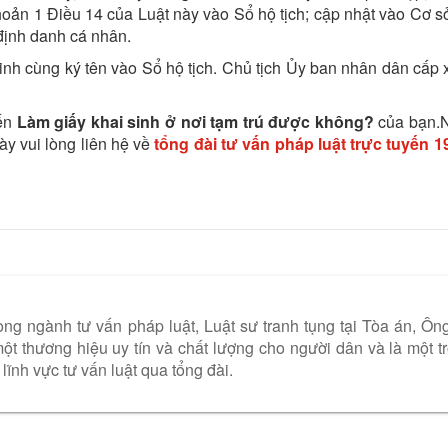
khoản 1 Điều 14 của Luật này vào Sổ hộ tịch; cập nhật vào Cơ s
 định danh cá nhân.
sinh cùng ký tên vào Sổ hộ tịch. Chủ tịch Ủy ban nhân dân cấp
đến
Làm giấy khai sinh ở nơi tạm trú được không?
của bạn.
ày vui lòng liên hệ về
tổng đài tư vấn pháp luật trực tuyến
1
ng ngành tư vấn pháp luật, Luật sư tranh tụng tại Tòa án, Ôn
t thương hiệu uy tín và chất lượng cho người dân và là một t
lĩnh vực tư vấn luật qua tổng đài.