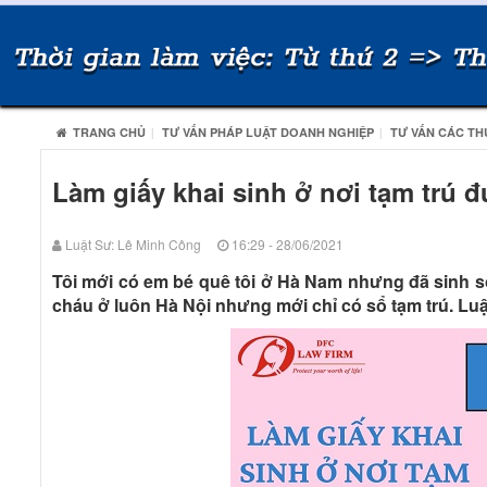
TRANG CHỦ
TƯ VẤN PHÁP LUẬT DOANH NGHIỆP
TƯ VẤN CÁC TH
Làm giấy khai sinh ở nơi tạm trú
Luật Sư: Lê Minh Công
16:29 - 28/06/2021
Tôi mới có em bé quê tôi ở Hà Nam nhưng đã sinh số
cháu ở luôn Hà Nội nhưng mới chỉ có sổ tạm trú. Luậ