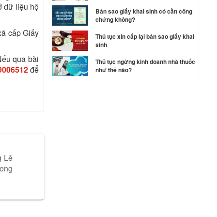
ở dữ liệu hộ
Bản sao giấy khai sinh có cần công
chứng không?
 xã cấp Giấy
Thủ tục xin cấp lại bản sao giấy khai
sinh
Nếu qua bài
Thủ tục ngừng kinh doanh nhà thuốc
9006512
để
như thế nào?
g Lê
rong