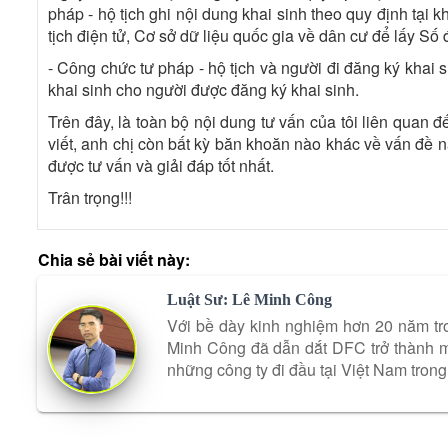
pháp - hộ tịch ghi nội dung khai sinh theo quy định tại 
tịch điện tử, Cơ sở dữ liệu quốc gia về dân cư để lấy Số
- Công chức tư pháp - hộ tịch và người đi đăng ký khai 
khai sinh cho người được đăng ký khai sinh.
Trên đây, là toàn bộ nội dung tư vấn của tôi liên quan 
viết, anh chị còn bất kỳ băn khoăn nào khác về vấn đề n
được tư vấn và giải đáp tốt nhất.
Trân trọng!!!
Chia sẻ bài viết này:
Luật Sư: Lê Minh Công
Với bề dày kinh nghiệm hơn 20 năm tro
Minh Công đã dẫn dắt DFC trở thành mộ
những công ty đi đầu tại Việt Nam trong 