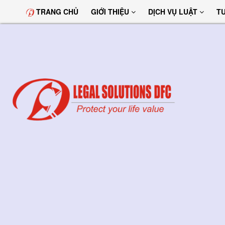
TRANG CHỦ
GIỚI THIỆU
DỊCH VỤ LUẬT
T