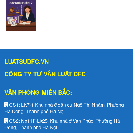
LUATSUDFC.VN
CÔNG TY TƯ VẤN LUẬT DFC
VĂN PHÒNG MIỀN BẮC:
CS1:
LK7-1 Khu nhà ở dân cư Ngô Thì Nhậm, Phường
Hà Đông, Thành phố Hà Nội
CS2:
No11F-Lk25, Khu nhà ở Vạn Phúc, Phường Hà
Đông, Thành phố Hà Nội