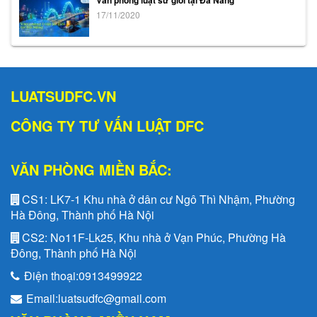
Văn phòng luật sư giỏi tại Đà Nẵng
17/11/2020
LUATSUDFC.VN
CÔNG TY TƯ VẤN LUẬT DFC
VĂN PHÒNG MIỀN BẮC:
CS1:
LK7-1 Khu nhà ở dân cư Ngô Thì Nhậm, Phường
Hà Đông, Thành phố Hà Nội
CS2:
No11F-Lk25, Khu nhà ở Vạn Phúc, Phường Hà
Đông, Thành phố Hà Nội
Điện thoại:
0913499922
Email:
luatsudfc@gmail.com