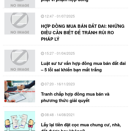
12:47 - 01/07/2025
HỢP ĐỒNG MUA BÁN ĐẤT ĐAI: NHỮNG
ĐIỀU CẦN BIẾT ĐỂ TRÁNH RỦI RO
PHÁP LÝ
15:27 - 01/04/2025
Luật sư tư vấn hợp đồng mua bán đất đai
– 5 lỗi sai khiến bạn mất trắng
07:20 - 16/11/2023
Tranh chấp hợp đồng mua bán và
phương thức giải quyết
08:48 - 14/08/2021
Lấy lại tiền đặt cọc mua chung cư, nhà,