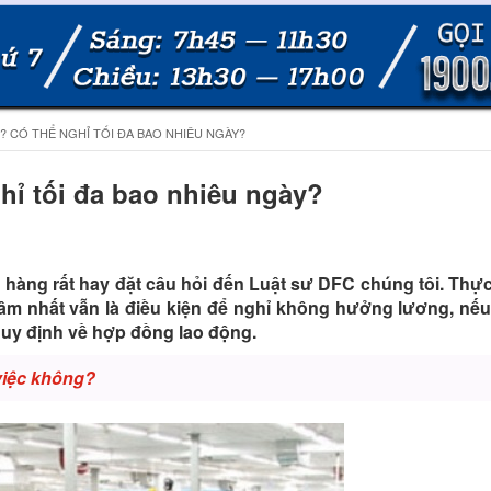
 CÓ THỂ NGHỈ TỐI ĐA BAO NHIÊU NGÀY?
hỉ tối đa bao nhiêu ngày?
hàng rất hay đặt câu hỏi đến Luật sư DFC chúng tôi. Thực
âm nhất vẫn là điều kiện để nghỉ không hưởng lương, nếu
quy định về hợp đồng lao động.
 việc không?