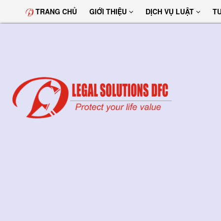
TRANG CHỦ
GIỚI THIỆU
DỊCH VỤ LUẬT
T