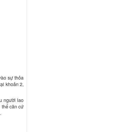
vào sự thỏa
ại khoản 2,
u người lao
 thể căn cứ
.