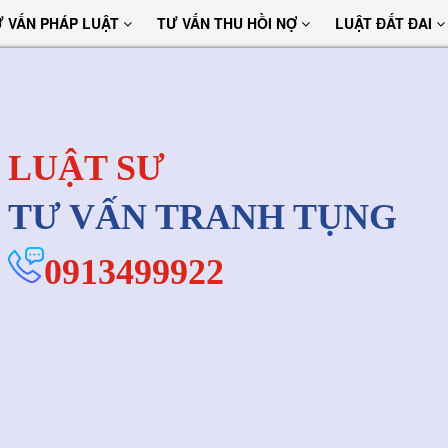
Ư VẤN PHÁP LUẬT
TƯ VẤN THU HỒI NỢ
LUẬT ĐẤT ĐAI
LUẬT SƯ
TƯ VẤN TRANH TỤNG
0913499922