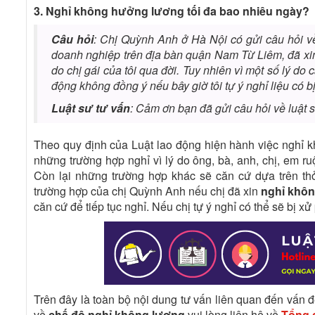
3. Nghỉ không hưởng lương tối đa bao nhiêu ngày?
Câu hỏi
: Chị Quỳnh Anh ở Hà Nội có gửi câu hỏi về
doanh nghiệp trên địa bàn quận Nam Từ Liêm, đã xin
do chị gái của tôi qua đời. Tuy nhiên vì một số lý 
động không đồng ý nếu bây giờ tôi tự ý nghỉ liệu có 
Luật sư tư vấn
: Cảm ơn bạn đã gửi câu hỏi về luật 
Theo quy định của Luật lao động hiện hành việc nghỉ k
những trường hợp nghỉ vì lý do ông, bà, anh, chị, em r
Còn lại những trường hợp khác sẽ căn cứ dựa trên th
trường hợp của chị Quỳnh Anh nếu chị đã xin
nghỉ khô
căn cứ để tiếp tục nghỉ. Nếu chị tự ý nghỉ có thể sẽ bị x
Trên đây là toàn bộ nội dung tư vấn liên quan đến vấn 
về
chế độ nghỉ không lương
vui lòng liên hệ về
Tổng đ