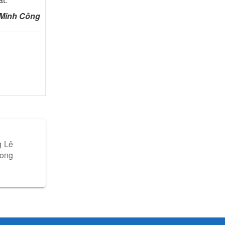
 Minh Công
g Lê
rong