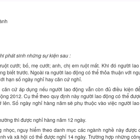
hành
i phát sinh những sự kiện sau :
 ruột cưới; bố, mẹ cưới; anh, chị em ruột mất. Khi đó người la
g biết trước. Ngoài ra người lao động có thể thỏa thuận với n
ới hạn số ngày nghỉ hay căn cứ nghỉ.
ó căn cứ áp dụng nếu người lao động vẫn còn đủ điều kiện đ
 động 2012. Cụ thể theo quy định này người lao động có thể đư
ở lên. Số ngày nghỉ hàng năm sẽ phụ thuộc vào việc người la
thường thì được nghỉ hàng năm 12 ngày.
ng nhọc, nguy hiểm theo danh mục các ngành nghề này được q
 và xã hội có thể được nghỉ 14 ngày. Trường hợp những công