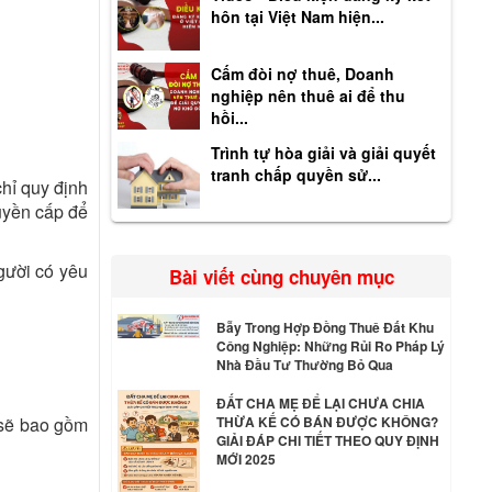
hôn tại Việt Nam hiện...
Cấm đòi nợ thuê, Doanh
nghiệp nên thuê ai để thu
hồi...
Trình tự hòa giải và giải quyết
tranh chấp quyền sử...
chỉ quy định
uyền cấp để
gười có yêu
Bài viết cùng chuyên mục
Bẫy Trong Hợp Đồng Thuê Đất Khu
Công Nghiệp: Những Rủi Ro Pháp Lý
Nhà Đầu Tư Thường Bỏ Qua
ĐẤT CHA MẸ ĐỂ LẠI CHƯA CHIA
THỪA KẾ CÓ BÁN ĐƯỢC KHÔNG?
sẽ bao gồm
GIẢI ĐÁP CHI TIẾT THEO QUY ĐỊNH
MỚI 2025