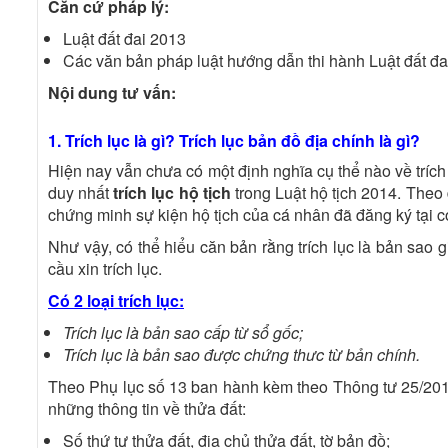
Căn cứ pháp lý:
Luật đất đai 2013
Các văn bản pháp luật hướng dẫn thi hành Luật đất đa
Nội dung tư vấn:
1. Trích lục là gì? Trích lục bản đồ địa chính là gì?
Hiện nay vẫn chưa có một định nghĩa cụ thể nào về trích
duy nhất
trích lục hộ tịch
trong Luật hộ tịch 2014. Theo
chứng minh sự kiện hộ tịch của cá nhân đã đăng ký tại c
Như vậy, có thể hiểu căn bản rằng trích lục là bản sao
cầu xin trích lục.
Có 2 loại trích lục:
Trích lục là bản sao cấp từ sổ gốc;
Trích lục là bản sao được chứng thưc từ bản chính.
Theo Phụ lục số 13 ban hành kèm theo Thông tư 25/2014
những thông tin về thửa đất:
Số thứ tự thửa đất, địa chủ thửa đất, tờ bản đồ;