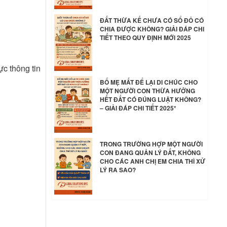
ĐẤT THỪA KẾ CHƯA CÓ SỔ ĐỎ CÓ
CHIA ĐƯỢC KHÔNG? GIẢI ĐÁP CHI
TIẾT THEO QUY ĐỊNH MỚI 2025
ực thông tin
BỐ MẸ MẤT ĐỂ LẠI DI CHÚC CHO
MỘT NGƯỜI CON THỪA HƯỞNG
HẾT ĐẤT CÓ ĐÚNG LUẬT KHÔNG?
– GIẢI ĐÁP CHI TIẾT 2025*
TRONG TRƯỜNG HỢP MỘT NGƯỜI
CON ĐANG QUẢN LÝ ĐẤT, KHÔNG
CHO CÁC ANH CHỊ EM CHIA THÌ XỬ
LÝ RA SAO?