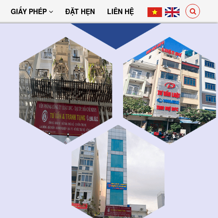
GIẤY PHÉP
ĐẶT HẸN
LIÊN HỆ