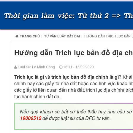
HƯỚNG DẪN TRÍCH LỤC BẢN ĐỒ
TRANG CHỦ
TƯ VẤN LUẬT ĐẤT ĐAI
Hướng dẫn Trích lục bản đồ địa ch
Luật Sư: Lê Minh Công
16:11 - 15/09/2020
Trích lục là gì
và
trích lục bản đồ địa chính là gì
? Khái
chính hay các giấy tờ nhà đất hoặc các lĩnh vực khác như
các giấy tờ liên quan đến nhà đất, trích lục địa chính( tr
tục hành chính đất đai.
Nếu quý khách có bất cứ thắc thắc hay nhu cầu s
19006512
để được luật sư của DFC tư vấn.