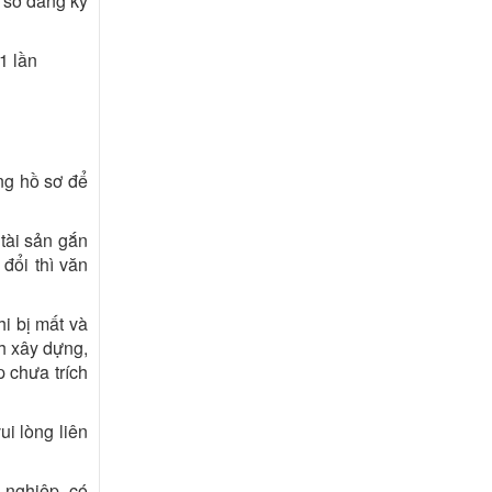
ồ sơ đăng ký
1 lần
ng hồ sơ để
tài sản gắn
đổi thì văn
hi bị mất và
h xây dựng,
p chưa trích
ui lòng liên
 nghiệp, có