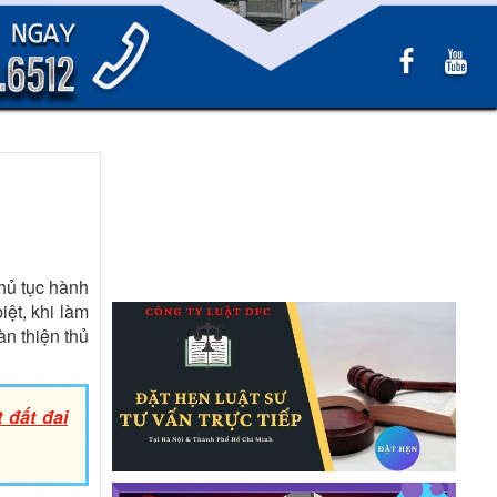
thủ tục hành
iệt, khi làm
àn thiện thủ
 đất đai