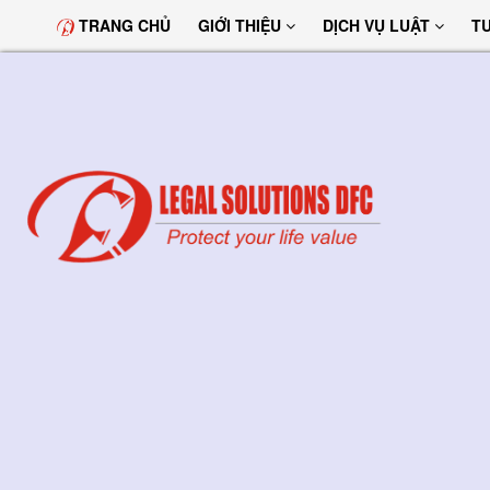
TRANG CHỦ
GIỚI THIỆU
DỊCH VỤ LUẬT
T