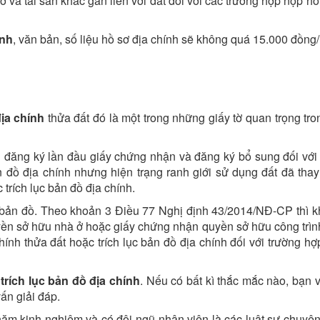
ở và tài sản khác gắn liền với đất đối với các trường hợp nộp h
ính
, văn bản, số liệu hồ sơ địa chính sẽ không quá 15.000 đồng/
địa chính
thửa đất đó là một trong những giấy tờ quan trọng tro
đăng ký lần đầu giấy chứng nhận và đăng ký bổ sung đối với 
 đồ địa chính nhưng hiện trạng ranh giới sử dụng đất đã thay 
 trích lục bản đồ địa chính.
ục bản đồ. Theo khoản 3 Điều 77 Nghị định 43/2014/NĐ-CP thì k
yền sở hữu nhà ở hoặc giấy chứng nhận quyền sở hữu công trìn
ính thửa đất hoặc trích lục bản đồ địa chính đối với trường hợ
ề
trích lục bản đồ địa chính
. Nếu có bất kì thắc mắc nào, bạn v
ấn giải đáp.
ăm kinh nghiệm và có đội ngũ nhân viên là các luật sư chuyên