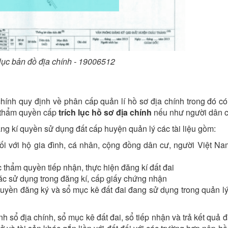
 lục bản đồ địa chính - 19006512
hính quy định về phân cấp quản lí hồ sơ địa chính trong đó c
ó thẩm quyền cấp
trích lục hồ sơ địa chính
nếu như người dân c
g kí quyền sử dụng đất cấp huyện quản lý các tài liệu gồm:
i với hộ gia đình, cá nhân, cộng đồng dân cư, người Việt Na
 thẩm quyền tiếp nhận, thực hiện đăng kí đất đai
khác sử dụng trong đăng kí, cấp giấy chứng nhận
uyền đăng ký và sổ mục kê đất đai đang sử dụng trong quản lý 
 sổ địa chính, sổ mục kê đất đai, sổ tiếp nhận và trả kết quả 