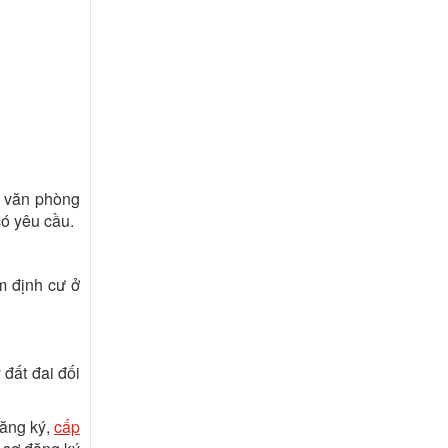
ó văn phòng
ó yêu cầu.
m định cư ở
đất đai đối
đăng ký,
cấp