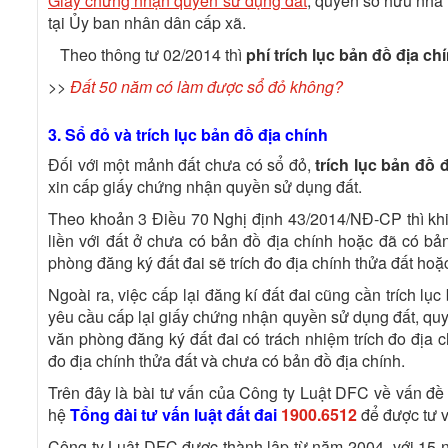
Giấy chứng nhận quyền sử dụng đất
, quyền sở hữu nhà 
tại Ủy ban nhân dân cấp xã.
Theo thông tư 02/2014 thì
phí trích lục bản đồ địa ch
>>
Đất 50 năm có làm được sổ đỏ không?
3. Sổ đỏ và trích lục bản đồ địa chính
Đối với một mảnh đất chưa có sổ đỏ,
trích lục bản đồ 
xin cấp giấy chứng nhận quyền sử dụng đất.
Theo khoản 3 Điều 70 Nghị định 43/2014/NĐ-CP thì khi 
liền với đất ở chưa có bản đồ địa chính hoặc đã có bản
phòng đăng ký đất đai sẽ trích đo địa chính thửa đất hoặc
Ngoài ra, việc cấp lại đăng kí đất đai cũng cần trích l
yêu cầu cấp lại giấy chứng nhận quyền sử dụng đất, qu
văn phòng đăng ký đất đai có trách nhiệm trích đo địa ch
đo địa chính thửa đất và chưa có bản đồ địa chính.
Trên đây là bài tư vấn của Công ty Luật DFC về vấn đ
hệ
Tổng đài tư vấn luật đất đai
1900.6512
để được tư v
Công ty Luật DFC được thành lập từ năm 2004, với 15 n