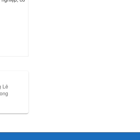
g Lê
rong