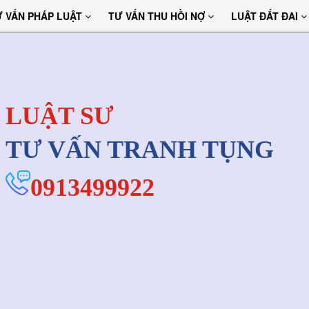
Ư VẤN PHÁP LUẬT
TƯ VẤN THU HỒI NỢ
LUẬT ĐẤT ĐAI
LUẬT SƯ
TƯ VẤN TRANH TỤNG
0913499922