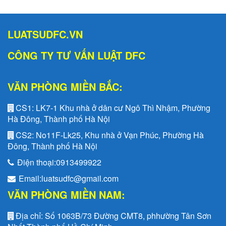
LUATSUDFC.VN
CÔNG TY TƯ VẤN LUẬT DFC
VĂN PHÒNG MIỀN BẮC:
CS1:
LK7-1 Khu nhà ở dân cư Ngô Thì Nhậm, Phường
Hà Đông, Thành phố Hà Nội
CS2:
No11F-Lk25, Khu nhà ở Vạn Phúc, Phường Hà
Đông, Thành phố Hà Nội
Điện thoại:
0913499922
Email:
luatsudfc@gmail.com
VĂN PHÒNG MIỀN NAM:
Địa chỉ:
Số 1063B/73 Đường CMT8, phhường Tân Sơn