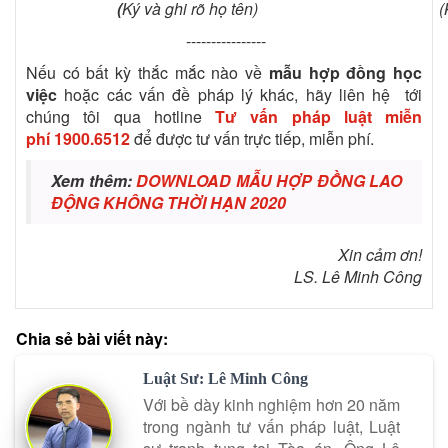
(
Ký và ghi rõ họ tên)
(
----------------
Nếu có bất kỳ thắc mắc nào về
mẫu hợp đồng học
việc
hoặc các vấn đề pháp lý khác, hãy liên hệ tới
chúng tôi qua hotline
Tư vấn pháp luật miễn
phí
1900.6512
để được tư vấn trực tiếp, miễn phí.
Xem thêm:
DOWNLOAD MẪU HỢP ĐỒNG LAO
ĐỘNG KHÔNG THỜI HẠN 2020
Xin cảm ơn!
LS. Lê Minh Công
Chia sẻ bài viết này:
Luật Sư: Lê Minh Công
Với bề dày kinh nghiệm hơn 20 năm
trong ngành tư vấn pháp luật, Luật