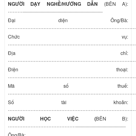
NGƯỜI DẠY NGHỀ/HƯỚNG DẪN
(BÊN A):
………..................................................................
Đại diện Ông/Bà:
……………………………………………………………………
Chức vụ:
……………………………………………………………………
Địa chỉ:
……………………………………………………………………
Điện thoại:
……………………………………………………………………
Mã số thuế:
……………………………………………………………………
Số tài khoản:
……………………………………………………………………
NGƯỜI HỌC VIỆC (
BÊN B):
…………………………………….........................................
Ông/Bà: