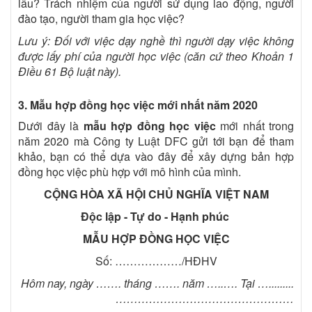
lâu? Trách nhiệm của người sử dụng lao động, người
đào tạo, người tham gia học việc?
Lưu ý: Đối với việc dạy nghề thì người dạy việc không
được lấy phí của người học việc (căn cứ theo Khoản 1
Điều 61 Bộ luật này).
3. Mẫu hợp đồng học việc mới nhất năm 2020
Dưới đây là
mẫu hợp đồng học việc
mới nhất trong
năm 2020 mà Công ty Luật DFC gửi tới bạn để tham
khảo, bạn có thể dựa vào đây để xây dựng bản hợp
đồng học việc phù hợp với mô hình của mình.
CỘNG HÒA XÃ HỘI CHỦ NGHĨA VIỆT NAM
Độc lập - Tự do - Hạnh phúc
MẪU HỢP ĐỒNG HỌC VIỆC
Số: ………………/HĐHV
Hôm nay, ngày ……. tháng ……. năm …..…. Tại ….........
…………………………………………