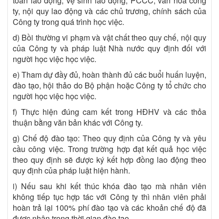
toàn lao động, vệ sinh lao động, PCCC, văn hóa công
ty, nội quy lao động và các chủ trương, chính sách của
Công ty trong quá trình học việc.
d) Bồi thường vi phạm và vật chất theo quy chế, nội quy
của Công ty và pháp luật Nhà nước quy định đối với
người học việc học việc.
e) Tham dự đầy đủ, hoàn thành đủ các buổi huấn luyện,
đào tạo, hội thảo do Bộ phận hoặc Công ty tổ chức cho
người học việc học việc.
f) Thực hiện đúng cam kết trong HĐHV và các thỏa
thuận bằng văn bản khác với Công ty.
g) Chế độ đào tạo: Theo quy định của Công ty và yêu
cầu công việc. Trong trường hợp đạt kết quả học việc
theo quy định sẽ được ký kết hợp đồng lao động theo
quy định của pháp luật hiện hành.
i) Nếu sau khi kết thúc khóa đào tạo mà nhân viên
không tiếp tục hợp tác với Công ty thì nhân viên phải
hoàn trả lại 100% phí đào tạo và các khoản chế độ đã
được nhận trong thời gian đào tạo.