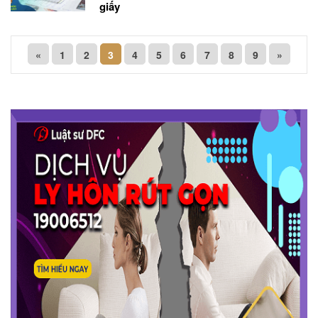
giấy
«
1
2
3
4
5
6
7
8
9
»