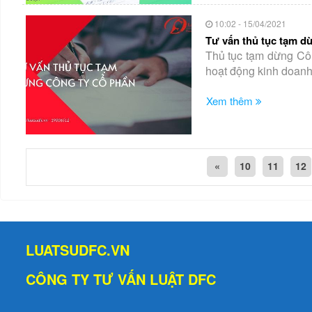
10:02 - 15/04/2021
Tư vấn thủ tục tạm d
Thủ tục tạm dừng Côn
hoạt động kinh doanh
Xem thêm
«
10
11
12
LUATSUDFC.VN
CÔNG TY TƯ VẤN LUẬT DFC