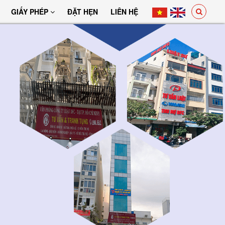
GIẤY PHÉP
ĐẶT HẸN
LIÊN HỆ