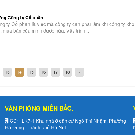
ừng Công ty Cổ phần
g ty Cổ phần là việc mà công ty cần phải làm khi công ty khôn
, mua bán của mình được nữa. Vậy trình...
13
14
15
16
17
18
»
VĂN PHÒNG MIỀN BẮC:
CS1:
LK7-1 Khu nhà ở dân cư Ngô Thì Nhậm, Phường
Hà Đông, Thành phố Hà Nội