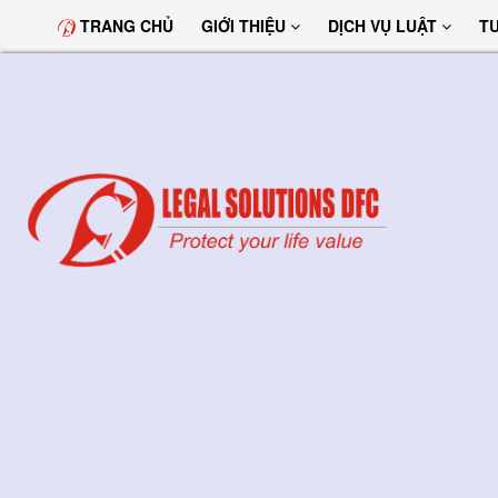
TRANG CHỦ
GIỚI THIỆU
DỊCH VỤ LUẬT
T