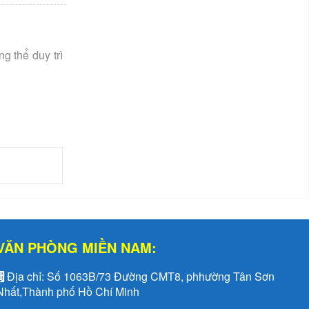
g thể duy trì
VĂN PHÒNG MIỀN NAM:
Địa chỉ:
Số 1063B/73 Đường CMT8, phhường Tân Sơn
Nhất,Thành phố Hồ Chí Minh