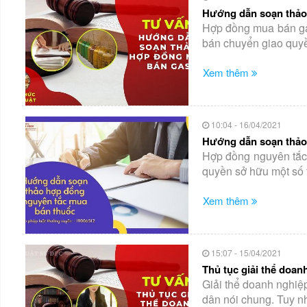
Hướng dẫn soạn thảo
Hợp đồng mua bán gas
bán chuyển giao quyền
Xem thêm
10:04 - 16/04/2021
Hướng dẫn soạn thảo
Hợp đồng nguyên tắc 
quyền sở hữu một số 
Xem thêm
15:07 - 15/04/2021
Thủ tục giải thể doan
Giải thể doanh nghiệp
dân nói chung. Tuy nhi