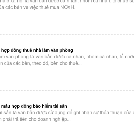
à ở xã hội là văn bản được cá nhân, nhóm cá nhân, tổ chức s
ủa các bên về việc thuê mua NOXH.
 hợp đồng thuê nhà làm văn phòng
àm văn phòng là văn bản được cá nhân, nhóm cá nhân, tổ chứ
n của các bên, theo đó, bên cho thuê...
 mẫu hợp đồng bảo hiểm tài sản
i sản là văn bản được sử dụng để ghi nhận sự thỏa thuận của 
phải trả tiền cho doanh nghiệp...