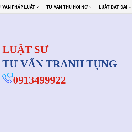
Ư VẤN PHÁP LUẬT
TƯ VẤN THU HỒI NỢ
LUẬT ĐẤT ĐAI
LUẬT SƯ
TƯ VẤN TRANH TỤNG
0913499922