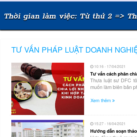
TƯ VẤN PHÁP LUẬT DOANH NGHI
10:16 - 17/04/2021
Tư vấn cách phân chia
Thưa luật sư DFC tô
muốn làm biên bản phâ
Xem thêm
15:27 - 16/04/2021
Hướng dẫn soạn thảo