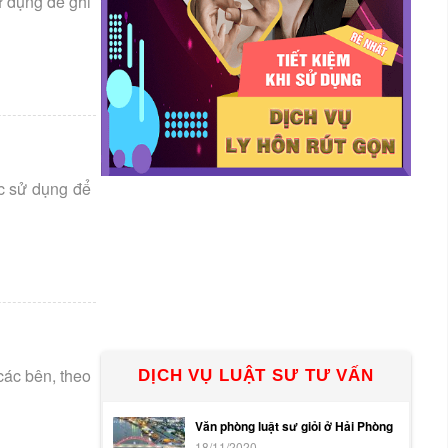
ử dụng để ghi
c sử dụng để
các bên, theo
DỊCH VỤ LUẬT SƯ TƯ VẤN
Văn phòng luật sư giỏi ở Hải Phòng
18/11/2020