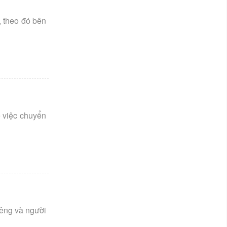
, theo đó bên
 việc chuyển
iêng và người