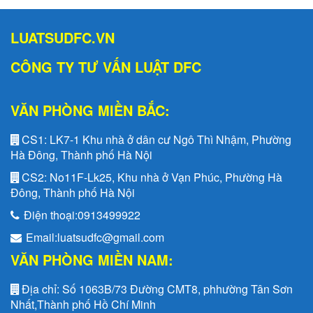
LUATSUDFC.VN
CÔNG TY TƯ VẤN LUẬT DFC
VĂN PHÒNG MIỀN BẮC:
CS1:
LK7-1 Khu nhà ở dân cư Ngô Thì Nhậm, Phường
Hà Đông, Thành phố Hà Nội
CS2:
No11F-Lk25, Khu nhà ở Vạn Phúc, Phường Hà
Đông, Thành phố Hà Nội
Điện thoại:
0913499922
Email:
luatsudfc@gmail.com
VĂN PHÒNG MIỀN NAM:
Địa chỉ:
Số 1063B/73 Đường CMT8, phhường Tân Sơn
Nhất,Thành phố Hồ Chí Minh