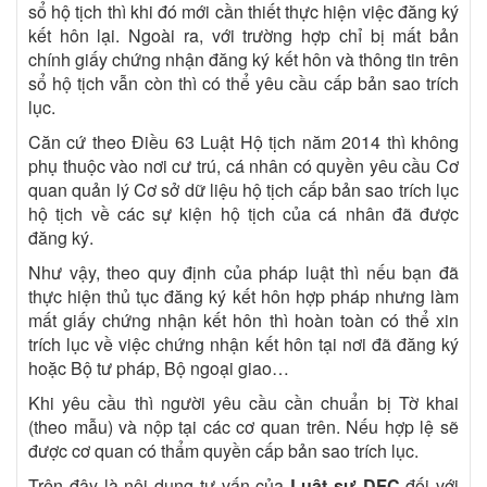
sổ hộ tịch thì khi đó mới cần thiết thực hiện việc đăng ký
kết hôn lại. Ngoài ra, với trường hợp chỉ bị mất bản
chính giấy chứng nhận đăng ký kết hôn và thông tin trên
sổ hộ tịch vẫn còn thì có thể yêu cầu cấp bản sao trích
lục.
Căn cứ theo Điều 63 Luật Hộ tịch năm 2014 thì không
phụ thuộc vào nơi cư trú, cá nhân có quyền yêu cầu Cơ
quan quản lý Cơ sở dữ liệu hộ tịch cấp bản sao trích lục
hộ tịch về các sự kiện hộ tịch của cá nhân đã được
đăng ký.
Như vậy, theo quy định của pháp luật thì nếu bạn đã
thực hiện thủ tục đăng ký kết hôn hợp pháp nhưng làm
mất giấy chứng nhận kết hôn thì hoàn toàn có thể xin
trích lục về việc chứng nhận kết hôn tại nơi đã đăng ký
hoặc Bộ tư pháp, Bộ ngoại giao…
Khi yêu cầu thì người yêu cầu cần chuẩn bị Tờ khai
(theo mẫu) và nộp tại các cơ quan trên. Nếu hợp lệ sẽ
được cơ quan có thẩm quyền cấp bản sao trích lục.
Trên đây là nội dung tư vấn của
Luật sư DFC
đối với