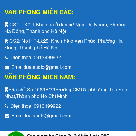
VĂN PHÒNG MIỀN BẮC:
CS1:
LK7-1 Khu nhà ở dân cư Ngô Thì Nhậm, Phường
Hà Đông, Thành phố Hà Nội
CS2:
No11F-Lk25, Khu nhà ở Vạn Phúc, Phường Hà
Đông, Thành phố Hà Nội
Điện thoại:
0913499922
Email:
luatsudfc@gmail.com
VĂN PHÒNG MIỀN NAM:
Địa chỉ:
Số 1063B/73 Đường CMT8, phhường Tân Sơn
Nhất,Thành phố Hồ Chí Minh
Điện thoại:
0913499922
Email:
luatsudfc@gmail.com
Copyright by Công Ty Tư Vấn Luật DFC