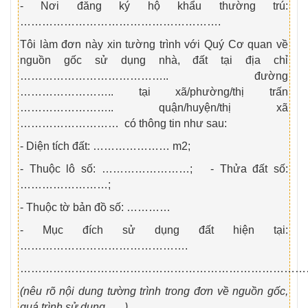
- Nơi đăng ký hộ khẩu thường trú:
……………………………………………….
Tôi làm đơn này xin tường trình với Quý Cơ quan về
nguồn gốc sử dụng nhà, đất tại địa chỉ
………………………………….. đường
…………………….. tại xã/phường/thị trấn
…………………….. quận/huyện/thị xã
……………………… có thông tin như sau:
- Diện tích đất: ………………… m
2
;
- Thuộc lô số: ……………………; - Thửa đất số:
……………………;
- Thuộc tờ bản đồ số: …………
- Mục đích sử dụng đất hiện tại:
……………………………………….
……………………………………………………………………
(nêu rõ nội dung tường trình trong đơn về nguồn gốc,
quá trình sử dụng, ….)