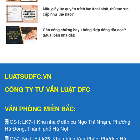
Mẫu giấy ủy quyền trích lục khai sinh, thủ tục xin
cấp như thế nào?
Cần công chứng hay không Hợp đồng đặt cọc?
(Mua, bán nhà đất)
LUATSUDFC.VN
CÔNG TY TƯ VẤN LUẬT DFC
VĂN PHÒNG MIỀN BẮC:
CS1:
LK7-1 Khu nhà ở dân cư Ngô Thì Nhậm, Phường
Hà Đông, Thành phố Hà Nội
CS2:
No11F-Lk25, Khu nhà ở Vạn Phúc, Phường Hà