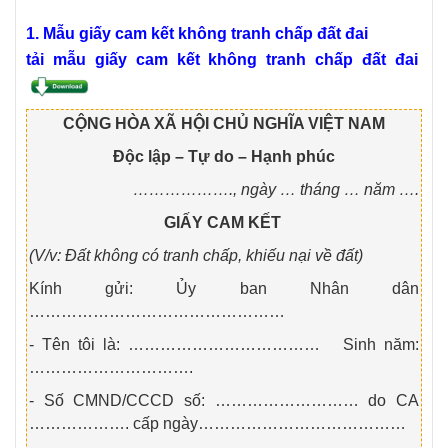
1.
Mẫu giấy cam kết không tranh chấp đất đai
tải mẫu giấy cam kết không tranh chấp đất đai
CỘNG HÒA XÃ HỘI CHỦ NGHĨA VIỆT NAM
Độc
lập – Tự do – Hạnh
phúc
………………., ngày … tháng … năm ….
GIẤY CAM KẾT
(V/v: Đất không có tranh chấp, khiếu nại về đất)
Kính gửi: Ủy ban Nhân dân
…………………………………………
- Tên tôi là: ……………………………… Sinh năm:
………………………….
- Số CMND/CCCD số: ……………………… do CA
………………. cấp ngày…………………………………