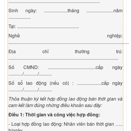
..............................................................................
Sinh ngày: ....................tháng .......................năm
...................
Tại: .....................................................
Nghề nghiệp:
.......................................................................................................
Địa chỉ thường trú:
..............................................................................................
Số CMND: .........................................cấp ngày
............/............/...........
Số sổ lao động (nếu có) : .....................cấp ngày
............/............/...........
Thỏa thuận ký kết hợp đồng lao động bán thời gian và
cam kết làm đúng những điều khoản sau đây:
Điều 1: Thời gian và công việc hợp đồng:
- Loại hợp đồng lao động: Nhân viên bán thời gian …..
h/ngày.