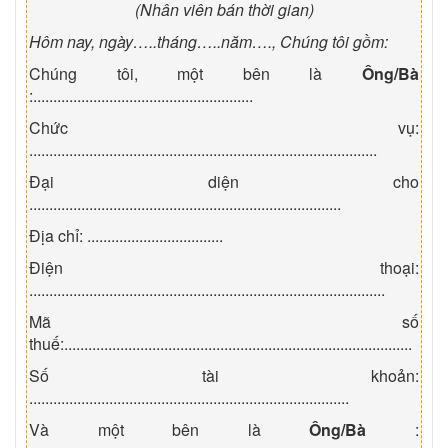
(Nhân viên bán thời gian)
Hôm nay, ngày…..tháng…..năm…., Chúng tôi gồm:
Chúng tôi, một bên là
Ông/Bà
:.......................................................
Chức vụ:
.......................................................................................
Đại diện cho
..............................................................................
Địa chỉ: ..................................
Điện thoại:
.........................................................................................
Mã số
thuế:.......................................................................................
Số tài khoản:
................................................................................
Và một bên là
Ông/Bà
: