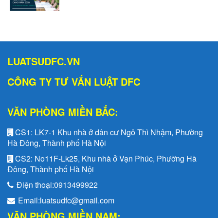
LUATSUDFC.VN
CÔNG TY TƯ VẤN LUẬT DFC
VĂN PHÒNG MIỀN BẮC:
CS1:
LK7-1 Khu nhà ở dân cư Ngô Thì Nhậm, Phường
Hà Đông, Thành phố Hà Nội
CS2:
No11F-Lk25, Khu nhà ở Vạn Phúc, Phường Hà
Đông, Thành phố Hà Nội
Điện thoại:
0913499922
Email:
luatsudfc@gmail.com
VĂN PHÒNG MIỀN NAM: