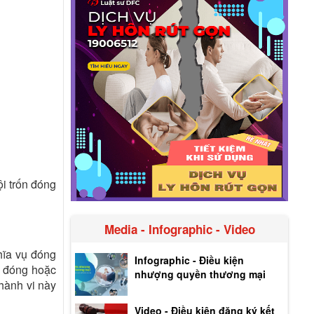
i trốn đóng
Media - Infographic - Video
hĩa vụ đóng
Infographic - Điều kiện
g đóng hoặc
nhượng quyền thương mại
 hành vi này
Video - Điều kiện đăng ký kết