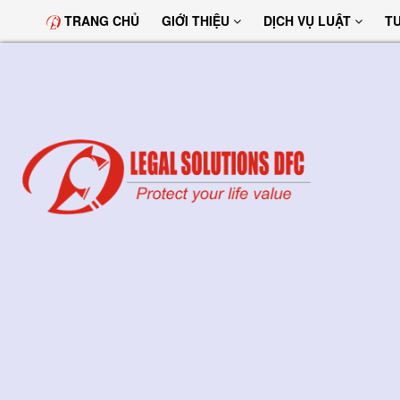
TRANG CHỦ
GIỚI THIỆU
DỊCH VỤ LUẬT
T