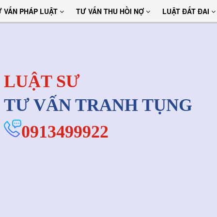
Ư VẤN PHÁP LUẬT
TƯ VẤN THU HỒI NỢ
LUẬT ĐẤT ĐAI
LUẬT SƯ
TƯ VẤN TRANH TỤNG
0913499922