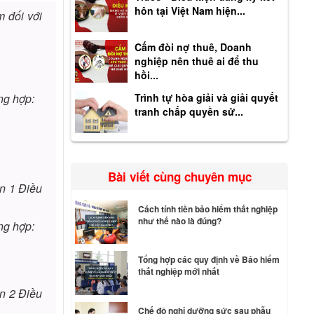
hôn tại Việt Nam hiện...
m đối với
Cấm đòi nợ thuê, Doanh
nghiệp nên thuê ai để thu
hồi...
ng hợp:
Trình tự hòa giải và giải quyết
tranh chấp quyền sử...
Bài viết cùng chuyên mục
ản 1 Điều
Cách tính tiền bảo hiểm thất nghiệp
như thế nào là đúng?
ng hợp:
Tổng hợp các quy định về Bảo hiểm
thất nghiệp mới nhất
ản 2 Điều
Chế độ nghỉ dưỡng sức sau phẫu