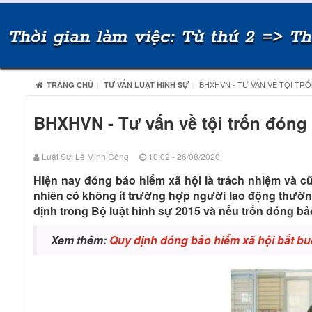
BHXHVN - TƯ VẤN VỀ TỘI TR
TRANG CHỦ
TƯ VẤN LUẬT HÌNH SỰ
BHXHVN - Tư vấn về tội trốn đóng 
Luật Sư: Lê Minh Công
10:02 - 26/08/2020
Hiện nay đóng bảo hiểm xã hội là trách nhiệm và cũ
nhiên có không ít trường hợp người lao động thườn
định trong Bộ luật hình sự 2015 và nếu trốn đóng bả
Xem thêm:
Quy định đóng bảo hiểm xã hội bắt bu