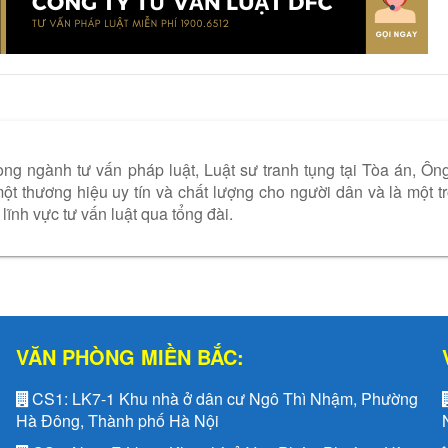
ng ngành tư vấn pháp luật, Luật sư tranh tụng tại Tòa án, Ôn
t thương hiệu uy tín và chất lượng cho người dân và là một t
lĩnh vực tư vấn luật qua tổng đài.
VĂN PHÒNG MIỀN BẮC:
CS1:
LK7-1 Khu nhà ở dân cư Ngô Thì Nhậm, Phường
Hà Đông, Thành phố Hà Nội