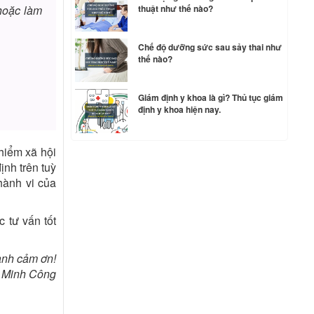
thuật như thế nào?
hoặc làm
Chế độ dưỡng sức sau sảy thai như
thế nào?
Giám định y khoa là gì? Thủ tục giám
định y khoa hiện nay.
hiểm xã hội
ịnh trên tuỳ
hành vi của
 tư vấn tốt
ành cảm ơn!
 Minh Công