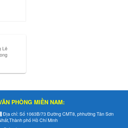
g Lê
rong
VĂN PHÒNG MIỀN NAM:
Địa chỉ:
Số 1063B/73 Đường CMT8, phhường Tân Sơn
Nhất,Thành phố Hồ Chí Minh