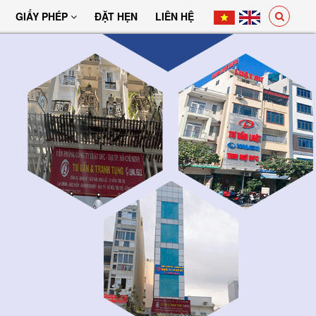
GIẤY PHÉP
ĐẶT HẸN
LIÊN HỆ