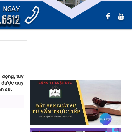
 động, tuy
vi được quy
nh sự.