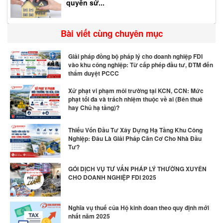
quyền sử...
Bài viết cùng chuyên mục
Giải pháp đồng bộ pháp lý cho doanh nghiệp FDI
vào khu công nghiệp: Từ cấp phép đầu tư, ĐTM đến
thẩm duyệt PCCC
Xử phạt vi phạm môi trường tại KCN, CCN: Mức
phạt tối đa và trách nhiệm thuộc về ai (Bên thuê
hay Chủ hạ tầng)?
Thiếu Vốn Đầu Tư Xây Dựng Hạ Tầng Khu Công
Nghiệp: Đâu Là Giải Pháp Căn Cơ Cho Nhà Đầu
Tư?
GÓI DỊCH VỤ TƯ VẤN PHÁP LÝ THƯỜNG XUYÊN
CHO DOANH NGHIỆP FDI 2025
Nghĩa vụ thuế của Hộ kinh doan theo quy định mới
nhất năm 2025