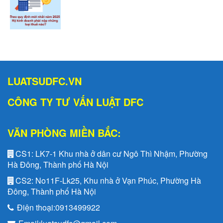
LUATSUDFC.VN
CÔNG TY TƯ VẤN LUẬT DFC
VĂN PHÒNG MIỀN BẮC:
CS1:
LK7-1 Khu nhà ở dân cư Ngô Thì Nhậm, Phường
Hà Đông, Thành phố Hà Nội
CS2:
No11F-Lk25, Khu nhà ở Vạn Phúc, Phường Hà
Đông, Thành phố Hà Nội
Điện thoại:
0913499922