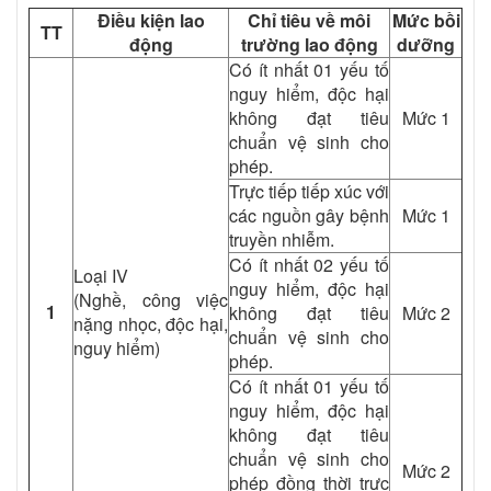
Điều kiện lao
Chỉ tiêu về môi
Mức bồi
TT
động
trường lao động
dưỡng
Có ít nhất 01 yếu tố
nguy hiểm, độc hại
không đạt tiêu
Mức 1
chuẩn vệ sinh cho
phép.
Trực tiếp tiếp xúc với
các nguồn gây bệnh
Mức 1
truyền nhiễm.
Có ít nhất 02 yếu tố
Loại IV
nguy hiểm, độc hại
(Nghề, công việc
1
không đạt tiêu
Mức 2
nặng nhọc, độc hại,
chuẩn vệ sinh cho
nguy hiểm)
phép.
Có ít nhất 01 yếu tố
nguy hiểm, độc hại
không đạt tiêu
chuẩn vệ sinh cho
Mức 2
phép đồng thời trực