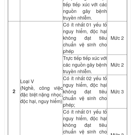
tiếp tiếp xúc với các
nguồn gây bệnh
truyền nhiễm.
Có ít nhất 01 yếu tố
nguy hiểm, độc hại
không đạt tiêu
Mức 2
chuẩn vệ sinh cho
phép
Trực tiếp tiếp xúc với
các nguồn gây bệnh
Mức 2
truyền nhiễm.
Có ít nhất 02 yếu tố
Loại V
nguy hiểm, độc hại
(Nghề, công việc
2
không đạt tiêu
Mức 3
đặc biệt nặng nhọc,
chuẩn vệ sinh cho
độc hại, nguy hiểm)
phép;
Có ít nhất 01 yếu tố
nguy hiểm, độc hại
không đạt tiêu
chuẩn vệ sinh cho
Mức 3