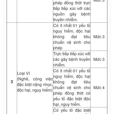
phép đồng thời trực
tiếp tiếp xúc với các
nguồn gây bệnh
truyền nhiễm.
Có ít nhất 01 yếu tố
nguy hiểm, độc hại
không đạt tiêu
Mức 3
chuẩn vệ sinh cho
phép
Trực tiếp tiếp xúc với
các gây bệnh truyền
Mức 3
nhiễm.
Có ít nhất 01 yếu tố
Loại VI
nguy hiểm, độc hại
(Nghề, công việc
3
không đạt tiêu
đặc biệt nặng nhọc,
chuẩn vệ sinh cho
Mức 4
độc hại, nguy hiểm)
phép đồng thời có
yếu tố đặc biệt độc
hại, nguy hiểm.
Có yếu tố đặc biệt