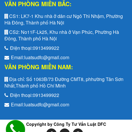
VĂN PHÒNG MIỀN BẮC:
CS1:
LK7-1 Khu nhà ở dân cư Ngô Thì Nhậm, Phường
Hà Đông, Thành phố Hà Nội
CS2:
No11F-Lk25, Khu nhà ở Vạn Phúc, Phường Hà
Đông, Thành phố Hà Nội
Điện thoại:
0913499922
Email:
luatsudfc@gmail.com
VĂN PHÒNG MIỀN NAM:
Địa chỉ:
Số 1063B/73 Đường CMT8, phhường Tân Sơn
Nhất,Thành phố Hồ Chí Minh
Điện thoại:
0913499922
Email:
luatsudfc@gmail.com
Copyright by Công Ty Tư Vấn Luật DFC