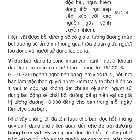
độc hại, nguy hiểm
đồng thời trực tiếp
Mức 4
tiếp xúc với các
nguồn gây bệnh
truyền nhiễm.
Hiện vật được bồi dưỡng sẽ có giá trị tương đương mức
bồi dưỡng sẽ ấn định thông qua thỏa thuận giữa người
lao động và người sử dụng lao động.
Ví dụ:
bạn đang là công nhân vận hành thiết bị khoan
dầu trên sa mạc căn cứ theo Thông tư 15/ 2016/TT-
BLĐTBXH ngành nghề bạn đang làm việc là IV, nếu nơi
bạn làm việc theo quy định về kiểm tra y tế phát hiện có
1 yếu tố độc hại không đạt chuẩn vệ sinh, người sử
dụng lao động sẽ phải bồi dưỡng bằng hiện vật có giá
trị tương đương 10.000 đồng cho bạn trong mỗi ngày
làm việc của bạn.
Như vậy chúng tôi đã tóm lược cho bạn đọc hết những
quy định đáng chú ý liên quan đến
chế độ bồi dưỡng
bằng hiện vật
. Hy vọng bạn đọc đã hiểu rõ cũng như
nắm vững để bảo vệ tốt quyền lợi của mình. Nếu còn