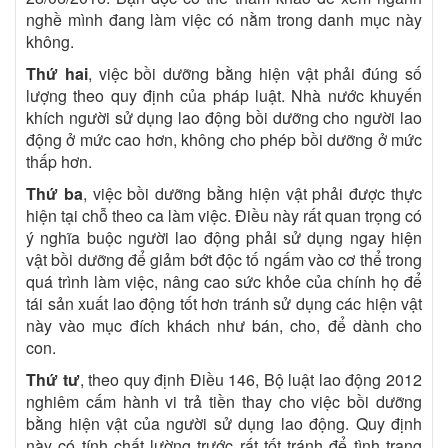
nghề mình đang làm việc có nằm trong danh mục này
không.
Thứ hai
, việc bồi dưỡng bằng hiện vật phải đúng số
lượng theo quy định của pháp luật. Nhà nước khuyến
khích người sử dụng lao động bồi dưỡng cho người lao
động ở mức cao hơn, không cho phép bồi dưỡng ở mức
thấp hơn.
Thứ ba
, việc bồi dưỡng bằng hiện vật phải được thực
hiện tại chỗ theo ca làm việc. Điều này rất quan trọng có
ý nghĩa buộc người lao động phải sử dụng ngay hiện
vật bồi dưỡng để giảm bớt độc tố ngấm vào cơ thể trong
quá trình làm việc, nâng cao sức khỏe của chính họ để
tái sản xuất lao động tốt hơn tránh sử dụng các hiện vật
này vào mục đích khách như bán, cho, để dành cho
con.
Thứ tư
, theo quy định Điều 146, Bộ luật lao động 2012
nghiêm cấm hành vi trả tiền thay cho việc bồi dưỡng
bằng hiện vật của người sử dụng lao động. Quy định
này có tính chất lường trước rất tốt tránh để tình trạng