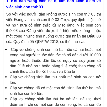
1. Khi nào Đảng viên sẽ bị làm bản kiểm điểm về
việc sinh con thứ 03
So với việc người dân không được sinh con thứ 03 thì
việc Đảng viên sinh con thứ 03 được quy định chặt chẽ
và hơn nữa có hình thức xử lý rõ ràng. Việc sinh con
thứ 03 của Đảng viên được thể hiện nếu không thuộc
một trong những tình huống được ghi nhận tại Điều 03
của Quy định 05-QĐi/TW 2018, cụ thể như sau:
Cặp vợ chồng sinh con thứ ba, nếu cả hai hoặc một
trong hai người thuộc dân tộc có số dân dưới 10.000
người hoặc thuộc dân tộc có nguy cơ suy giảm số
dân (tỉ lệ nhỏ hơn hoặc bằng tỉ lệ chết) theo công bố
chính thức của Bộ Kế hoạch và Đầu tư;
Cặp vợ chồng sinh lần thứ nhất mà sinh ba con trở
lên;
Cặp vợ chồng đã có một con đẻ, sinh lần thứ hai mà
sinh hai con trở lên;
Cặp vợ chồng sinh lần thứ ba trở lên, nếu tại thời
điểm sinh chỉ có một con đẻ còn sống, kể cả con đẻ