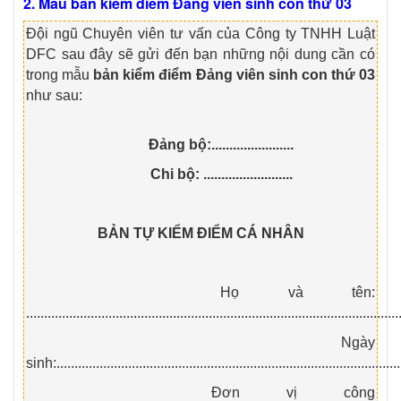
2. Mẫu bản kiểm điểm Đảng viên sinh con thứ 03
Đội ngũ Chuyên viên tư vấn của Công ty TNHH Luật
DFC sau đây sẽ gửi đến bạn những nội dung cần có
trong mẫu
bản kiểm điểm Đảng viên sinh con thứ 03
như sau:
Đảng bộ:.......................
Chi bộ: .........................
BẢN TỰ KIỂM ĐIỂM CÁ NHÂN
Họ và tên:
........................................................................................................
Ngày
sinh:................................................................................................
Đơn vị công