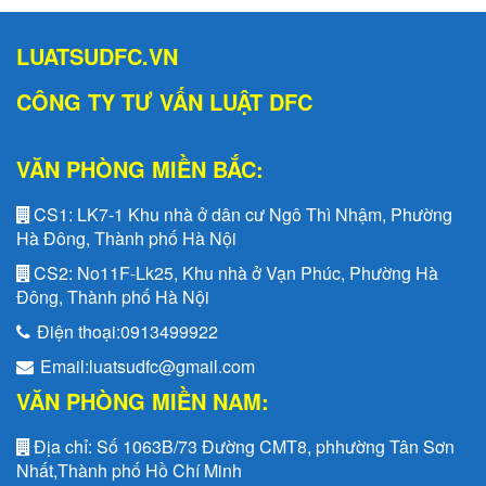
LUATSUDFC.VN
CÔNG TY TƯ VẤN LUẬT DFC
VĂN PHÒNG MIỀN BẮC:
CS1:
LK7-1 Khu nhà ở dân cư Ngô Thì Nhậm, Phường
Hà Đông, Thành phố Hà Nội
CS2:
No11F-Lk25, Khu nhà ở Vạn Phúc, Phường Hà
Đông, Thành phố Hà Nội
Điện thoại:
0913499922
Email:
luatsudfc@gmail.com
VĂN PHÒNG MIỀN NAM:
Địa chỉ:
Số 1063B/73 Đường CMT8, phhường Tân Sơn
Nhất,Thành phố Hồ Chí Minh