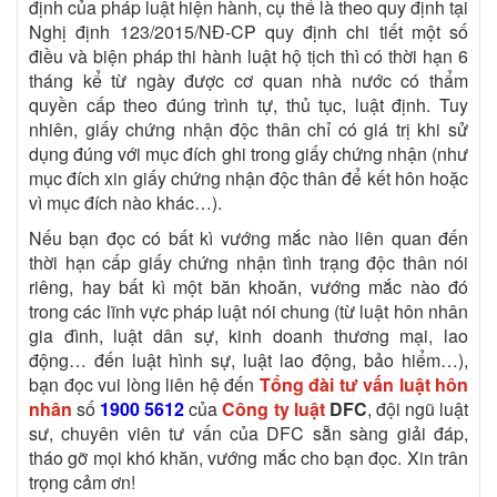
định của pháp luật hiện hành, cụ thể là theo quy định tại
Nghị định 123/2015/NĐ-CP quy định chi tiết một số
điều và biện pháp thi hành luật hộ tịch thì có thời hạn 6
tháng kể từ ngày được cơ quan nhà nước có thẩm
quyền cấp theo đúng trình tự, thủ tục, luật định. Tuy
nhiên, giấy chứng nhận độc thân chỉ có giá trị khi sử
dụng đúng với mục đích ghi trong giấy chứng nhận (như
mục đích xin giấy chứng nhận độc thân để kết hôn hoặc
vì mục đích nào khác…).
Nếu bạn đọc có bất kì vướng mắc nào liên quan đến
thời hạn cấp giấy chứng nhận tình trạng độc thân nói
riêng, hay bất kì một băn khoăn, vướng mắc nào đó
trong các lĩnh vực pháp luật nói chung (từ luật hôn nhân
gia đình, luật dân sự, kinh doanh thương mại, lao
động… đến luật hình sự, luật lao động, bảo hiểm…),
bạn đọc vui lòng liên hệ đến
Tổng đài tư vấn luật hôn
nhân
số
1900 5612
của
Công ty luật
DFC
, đội ngũ luật
sư, chuyên viên tư vấn của DFC sẵn sàng giải đáp,
tháo gỡ mọi khó khăn, vướng mắc cho bạn đọc. Xin trân
trọng cảm ơn!