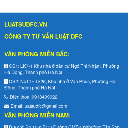
LUATSUDFC.VN
CÔNG TY TƯ VẤN LUẬT DFC
VĂN PHÒNG MIỀN BẮC:
CS1:
LK7-1 Khu nhà ở dân cư Ngô Thì Nhậm, Phường
Hà Đông, Thành phố Hà Nội
CS2:
No11F-Lk25, Khu nhà ở Vạn Phúc, Phường Hà
Đông, Thành phố Hà Nội
Điện thoại:
0913499922
Email:
luatsudfc@gmail.com
VĂN PHÒNG MIỀN NAM:
Địa chỉ:
Số 1063B/73 Đường CMT8, phhường Tân Sơn