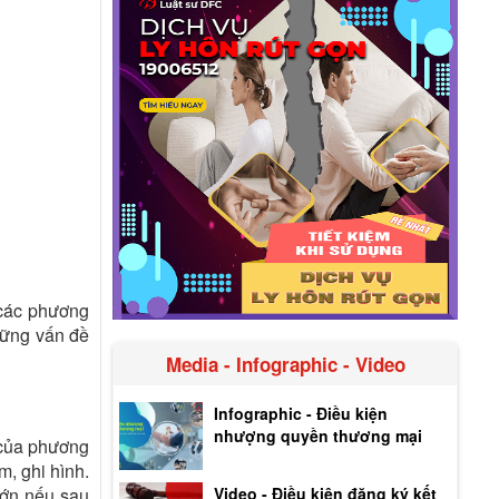
 các phương
những vấn đề
Media - Infographic - Video
Infographic - Điều kiện
nhượng quyền thương mại
 của phương
m, ghi hình.
Video - Điều kiện đăng ký kết
lớn nếu sau