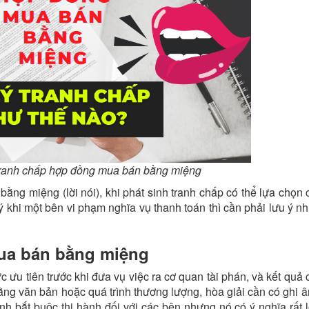
tranh chấp hợp đồng mua bán bằng miệng
bằng miệng (lời nói), khi phát sinh tranh chấp có thể lựa chọn
 lý khi một bên vi phạm nghĩa vụ thanh toán thì cần phải lưu ý 
mua bán bằng miệng
 ưu tiên trước khi đưa vụ việc ra cơ quan tài phán, và kết quả
ng văn bản hoặc quá trình thương lượng, hòa giải cần có ghi â
nh bắt buộc thi hành đối với các bên nhưng nó có ý nghĩa rất 