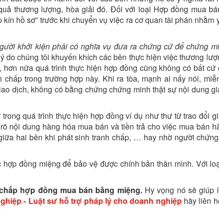
 quả thương lượng, hòa giải đó. Đối với loại Hợp đồng mua b
p kín hồ sơ” trước khi chuyển vụ việc ra cơ quan tài phán nhằm
gười khởi kiện phải có nghĩa vụ đưa ra chứng cứ để chứng m
 lý do chúng tôi khuyến khích các bên thực hiện việc thương lượ
, hơn nữa quá trình thực hiện hợp đồng cũng không có bất cứ 
anh chấp trong trường hợp này. Khi ra tòa, mạnh ai nấy nói, miễ
iao dịch, không có bằng chứng chứng minh thật sự nội dung gi
trong quá trình thực hiện hợp đồng ví dụ như thư từ trao đổi g
hi rõ nội dung hàng hóa mua bán và tiền trả cho việc mua bán h
 giữa hai bên khi phát sinh tranh chấp, … hay nhờ người chứng
các hợp đồng miệng để bảo vệ được chính bản thân mình. Với lo
h chấp hợp đồng mua bán bằng miệng
.
Hy vọng nó sẽ giúp 
ghiệp - Luật sư hỗ trợ pháp lý cho doanh nghiệp
hãy liên 