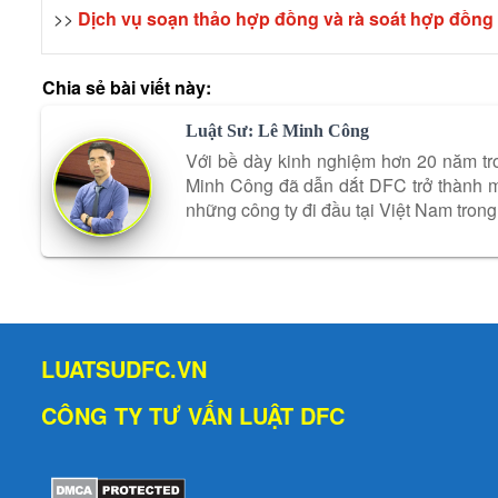
>>
Dịch vụ soạn thảo hợp đồng và rà soát hợp đồng
Chia sẻ bài viết này:
Luật Sư: Lê Minh Công
Với bề dày kinh nghiệm hơn 20 năm tro
Minh Công đã dẫn dắt DFC trở thành mộ
những công ty đi đầu tại Việt Nam trong 
LUATSUDFC.VN
CÔNG TY TƯ VẤN LUẬT DFC