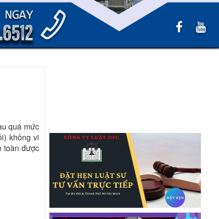
hau quá mức
ói) không vi
n toàn được