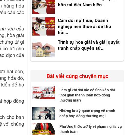
hôn tại Việt Nam hiện...
án hàng hóa
 yêu cầu các
Cấm đòi nợ thuê, Doanh
nghiệp nên thuê ai để thu
inh yêu cầu
hồi...
ng, hòa giải
chứng từ gì
Trình tự hòa giải và giải quyết
tranh chấp quyền sử...
n có lợi cho
ao dịch của
iữa hai bên,
Bài viết cùng chuyên mục
àng hóa đó,
 kiến để họ
Làm gì khi đối tác cố tình kéo dài
thời gian thanh toán hợp đồng
thương mại?
ại hợp đồng
Những lưu ý quan trọng về tranh
chấp hợp đồng thương mại
ích cho bạn
hệ với chúng
Phương thức xử lý vi phạm nghĩa vụ
thanh toán