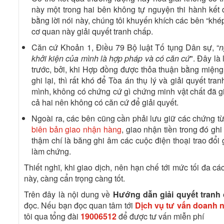
này một trong hai bên không tự nguyện thi hành kết
bằng lời nói này, chúng tôi khuyến khích các bên “khé
cơ quan này giải quyết tranh chấp.
Căn cứ Khoản 1, Điều 79 Bộ luật Tố tụng Dân sự, “
n
khởi kiện của mình là hợp pháp và có căn cứ
". Đây là
trước, bởi, khi Hợp đồng được thỏa thuận bằng miệng
ghi lại, thì rất khó để Tòa án thụ lý và giải quyết tr
mình, không có chứng cứ gì chứng minh vật chất đã g
cả hai nên không có căn cứ để giải quyết.
Ngoài ra, các bên cũng cần phải lưu giữ các chứng từ 
biên bản giao nhận hàng
, giao nhận tiền trong đó g
thậm chí là băng ghi âm các cuộc điện thoại trao đổi
làm chứng.
Thiết nghĩ, khi giao dịch, nên hạn chế tới mức tối đa 
này, càng cẩn trọng càng tốt.
Trên đây là nội dung về
Hướng dẫn giải quyết tran
đọc. Nếu bạn đọc quan tâm tới
Dịch vụ tư vấn doanh n
tôi qua tổng đài
19006512
để được tư vấn miễn phí