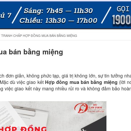
T TRANH CHẤP HỢP ĐỒNG MUA BÁN BẰNG MIỆNG
mua bán bằng miệng
h đơn giản, không phức tạp, giá trị không lớn, sự tin tưởng n
 Mặc dù việc giao kết
Hợp đồng mua bán bằng miệng
(lời n
ng việc giao kết này mang nhiều rủi ro và không đảm bảo hoà