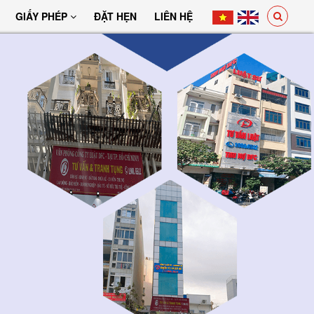
GIẤY PHÉP
ĐẶT HẸN
LIÊN HỆ