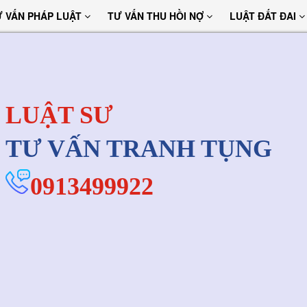
Ư VẤN PHÁP LUẬT
TƯ VẤN THU HỒI NỢ
LUẬT ĐẤT ĐAI
LUẬT SƯ
TƯ VẤN TRANH TỤNG
0913499922