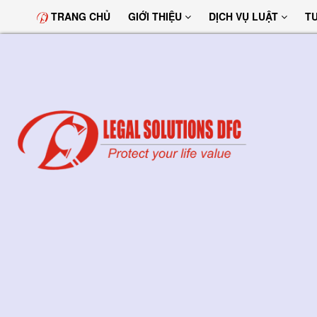
TRANG CHỦ
GIỚI THIỆU
DỊCH VỤ LUẬT
T