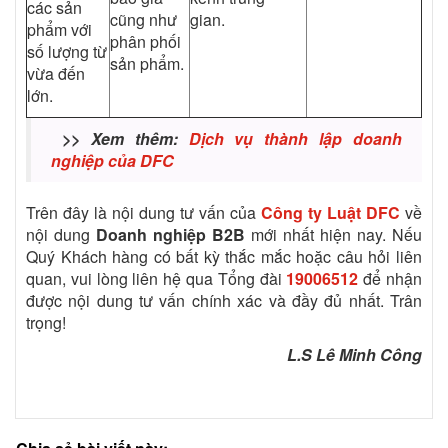
các sản
cũng như
gian.
phẩm với
phân phối
số lượng từ
sản phẩm.
vừa đến
lớn.
>> Xem thêm:
Dịch vụ thành lập doanh
nghiệp của DFC
Trên đây là nội dung tư vấn của
Công ty Luật DFC
về
nội dung
Doanh nghiệp B2B
mới nhất hiện nay. Nếu
Quý Khách hàng có bất kỳ thắc mắc hoặc câu hỏi liên
quan, vui lòng liên hệ qua Tổng đài
19006512
để nhận
được nội dung tư vấn chính xác và đầy đủ nhất. Trân
trọng!
L.S Lê Minh Công