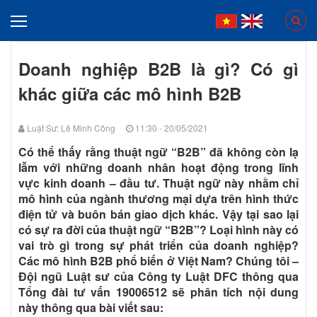
Doanh nghiệp B2B là gì? Có gì
khác giữa các mô hình B2B
Luật Sư: Lê Minh Công
11:30 - 20/05/2021
Có thể thấy rằng thuật ngữ “B2B” đã không còn lạ
lẫm với những doanh nhân hoạt động trong lĩnh
vực kinh doanh – đầu tư. Thuật ngữ này nhằm chỉ
mô hình của ngành thương mại dựa trên hình thức
điện tử và buôn bán giao dịch khác. Vậy tại sao lại
có sự ra đời của thuật ngữ “B2B”? Loại hình này có
vai trò gì trong sự phát triển của doanh nghiệp?
Các mô hình B2B phổ biến ở Việt Nam? Chúng tôi –
Đội ngũ Luật sư của Công ty Luật DFC thông qua
Tổng đài tư vấn 19006512 sẽ phân tích nội dung
này thông qua bài viết sau: