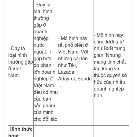
- Đây là
loại hình
thường
gặp ở
doanh
- Mô hình này
nghiệp
- Mô hình này
cũng tương tự
nước
rất phổ biến ở
- Đây là
như B2B trung
ngoài. ít
Việt Nam. Với
loại hình
gian. Nhưng
gặp hơn
những cái tên
thường gặp
mang tính chất
do phần
như Tiki,
ở Việt
tập trung và
lớn doanh
Lazada,
Nam.
thuộc quyền sở
nghiệp ở
Adayroi, Sendo
hữu của nhiều
Việt Nam
…
doanh nghiệp
đều có nhu
hơn.
cầu bán
sản phẩm
của mình
cho đối tác
Hình thức
hoạt