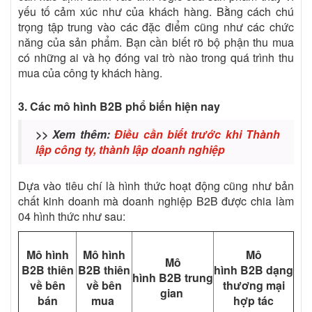
yếu tố cảm xúc như của khách hàng. Bằng cách chú
trọng tập trung vào các đặc điểm cũng như các chức
năng của sản phẩm. Bạn cần biết rõ bộ phận thu mua
có những ai và họ đóng vai trò nào trong quá trình thu
mua của công ty khách hàng.
3. Các mô hình B2B phổ biến hiện nay
>> Xem thêm:
Điều cần biết trước khi Thành
lập công ty, thành lập doanh nghiệp
Dựa vào tiêu chí là hình thức hoạt động cũng như bản
chất kinh doanh mà doanh nghiệp B2B được chia làm
04 hình thức như sau:
Mô hình
Mô hình
Mô
Mô
B2B thiên
B2B thiên
hình
B2B
dạng
hình
B2B
trung
về bên
về bên
thương mại
gian
bán
mua
hợp tác