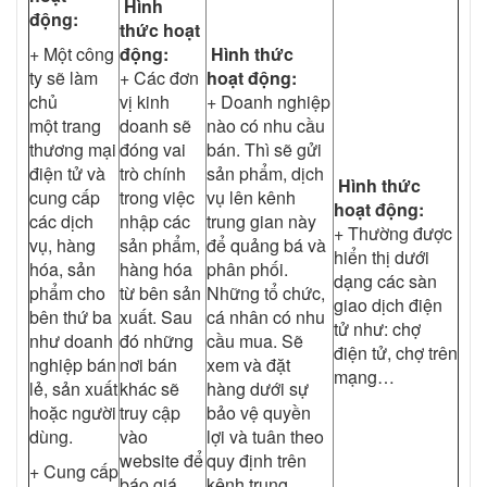
Hình
động:
thức hoạt
+ Một công
động:
Hình thức
ty sẽ làm
+ Các đơn
hoạt động:
chủ
vị kinh
+ Doanh nghiệp
một trang
doanh sẽ
nào có nhu cầu
thương mại
đóng vai
bán. Thì sẽ gửi
điện tử và
trò chính
sản phẩm, dịch
Hình thức
cung cấp
trong việc
vụ lên kênh
hoạt động:
các dịch
nhập các
trung gian này
+ Thường được
vụ, hàng
sản phẩm,
để quảng bá và
hiển thị dưới
hóa, sản
hàng hóa
phân phối.
dạng các sàn
phẩm cho
từ bên sản
Những tổ chức,
giao dịch điện
bên thứ ba
xuất. Sau
cá nhân có nhu
tử như: chợ
như doanh
đó những
cầu mua. Sẽ
điện tử, chợ trên
nghiệp bán
nơi bán
xem và đặt
mạng…
lẻ, sản xuất
khác sẽ
hàng dưới sự
hoặc người
truy cập
bảo vệ quyền
dùng.
vào
lợi và tuân theo
website để
quy định trên
+ Cung cấp
báo giá
kênh trung