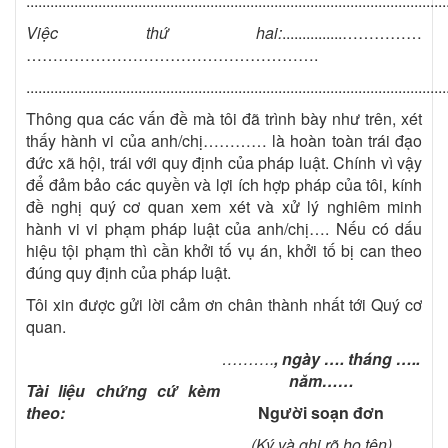
.........................................................................................................
Việc t
hứ hai:
...............……………
……………………………………………….
.........................................................................................................
Thông qua các vấn đề mà tôi đã trình bày như trên, xét
thấy hành vi của anh/chị………… là hoàn toàn trái đạo
đức xã hội, trái với quy định của pháp luật. Chính vì vậy
để đảm bảo các quyền và lợi ích hợp pháp của tôi, kính
đề nghị quý cơ quan xem xét và xử lý nghiêm minh
hành vi vi phạm pháp luật của anh/chị…. Nếu có dấu
hiệu tội phạm thì cần khởi tố vụ án, khởi tố bị can theo
đúng quy định của pháp luật.
Tôi xin được gửi lời cảm ơn chân thành nhất tới Quý cơ
quan.
……….
, ngày …. tháng …..
năm……
Tài liệu chứng cứ kèm
theo:
Người
soạn
đơn
(Ký và ghi rõ họ tên)