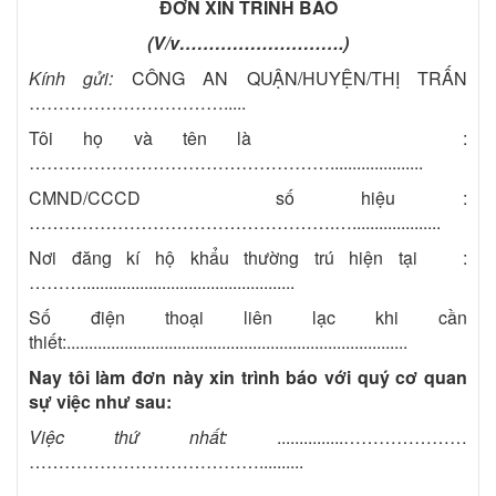
ĐƠN XIN TRÌNH BÁO
(V/v……………………….)
Kính gửi:
CÔNG AN QUẬN/HUYỆN/THỊ TRẤN
…………………………….....
Tôi họ và tên là :
…………………………………………….....................
CMND/CCCD số hiệu :
…………………………………………….…....................
Nơi đăng kí hộ khẩu thường trú hiện tại :
………................................................
Số điện thoại liên lạc khi cần
thiết:.............................................................................
Nay t
ôi làm đơn này xin trình báo với quý cơ quan
sự
việc như sau:
Việc t
hứ nhất:
...............…………………
…………………………………..........