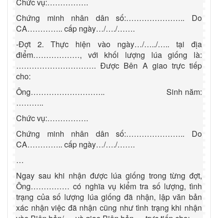
Chức vụ:…………….
Chứng minh nhân dân số:………………….. Do
CA………….. cấp ngày…/…./…….
-Đợt 2. Thực hiện vào ngày…/…../….. tại địa
điểm………………, với khối lượng lúa giống là:
…………………………. Được Bên A giao trực tiếp
cho:
Ông………………………..
Sinh năm:
………..
Chức vụ:…………….
Chứng minh nhân dân số:………………….. Do
CA………….. cấp ngày…/…./…….
…
Ngay sau khi nhận được lúa giống trong từng đợt,
Ông…………… có nghĩa vụ kiểm tra số lượng, tình
trạng của số lượng lúa giống đã nhận, lập văn bản
xác nhận việc đã nhận cũng như tình trạng khi nhận