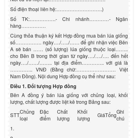
Số điện thoại liên hệ:……………………….)
Số TK:…………….- Chi nhánh…………- Ngân
hàng……………
Cùng thỏa thuận ký kết Hợp đồng mua bán lúa giống
số……………. ngày…./…../…… để ghi nhận việc Bên
A sẽ bán …… (số lượng) lúa giống thuộc loại……..
cho Bên B trong thời gian từ ngày…./…./…. đến hết
ngày…./……/…….. tại địa điểm………….. với giá là
………….. VNĐ (Bằng chữ:…………………… Việt
Nam Đồng). Nội dung Hợp đồng cụ thể như sau:
Điều 1. Đối tượng Hợp đồng
Bên A đồng ý bán lúa giống với chủng loại, khối
lượng, chất lượng được liệt kê trong Bảng sau:
Chủng
Đặc
Chất
Khối
Ghi
STT
Giá
Tổng
loại
điểm
lượng
lượng
chú
1.