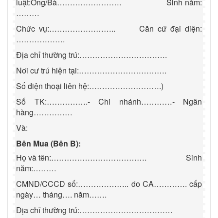
luật:Ông/Bà…………………….
Sinh năm:
………
Chức vụ:……………………..
Căn cứ đại diện:
……………….
Địa chỉ thường trú:…………………………….
Nơi cư trú hiện tại:…………………………….
Số điện thoại liên hệ:……………………….)
Số TK:…………….- Chi nhánh…………- Ngân
hàng……………
Và:
Bên Mua (Bên B):
Họ và tên:……………………………….
Sinh
năm:………
CMND/CCCD số:……………….. do CA…………. cấp
ngày… tháng…. năm…….
Địa chỉ thường trú:………………………………