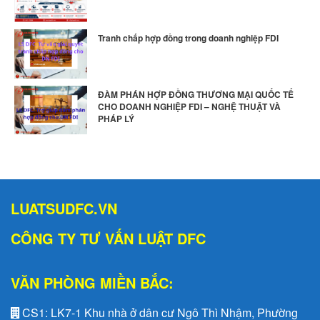
Tranh chấp hợp đồng trong doanh nghiệp FDI
ĐÀM PHÁN HỢP ĐỒNG THƯƠNG MẠI QUỐC TẾ
CHO DOANH NGHIỆP FDI – NGHỆ THUẬT VÀ
PHÁP LÝ
LUATSUDFC.VN
CÔNG TY TƯ VẤN LUẬT DFC
VĂN PHÒNG MIỀN BẮC:
CS1:
LK7-1 Khu nhà ở dân cư Ngô Thì Nhậm, Phường