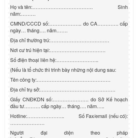
Họ và tên:……………………………….
Sinh
năm:………
CMND/CCCD số:……………….. do CA…………. cấp
ngày… tháng…. năm…….
Địa chỉ thường trú:………………………………
Nơi cư trú hiện tại:…………………………….
Số điện thoại liên hệ:……………………..
(Nếu là tổ chức thì trình bày những nội dung sau:
Tên công ty:………………………………………
Địa chỉ trụ sở:……………………………………….
Giấy CNĐKDN số:…………………. do Sở Kế hoạch
đầu tư………. cấp ngày… tháng…. năm…..
Hotline:…………………..
Số Fax/email (nếu có):
…………………
Người đại diện theo pháp