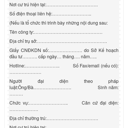
Nơi cư trú hiện tại:…………………………….
Số điện thoại liên hệ:……………………..
(Nếu là tổ chức thì trình bày những nội dung sau:
Tên công ty:………………………………………
Địa chỉ trụ sở:……………………………………….
Giấy CNĐKDN số:…………………. do Sở Kế hoạch
đầu tư………. cấp ngày… tháng…. năm…..
Hotline:…………………..
Số Fax/email (nếu có):
…………………
Người đại diện theo pháp
luật:Ông/Bà…………………….
Sinh năm:
………
Chức vụ:……………………..
Căn cứ đại diện:
……………….
Địa chỉ thường trú:…………………………….
Nơi cư trú hiện tại:…………………………….