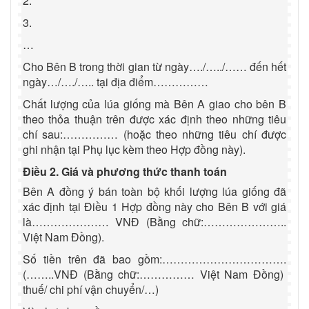
2.
3.
…
Cho Bên B trong thời gian từ ngày…./…../…… đến hết
ngày…/…./….. tại địa điểm……………
Chất lượng của lúa giống mà Bên A giao cho bên B
theo thỏa thuận trên được xác định theo những tiêu
chí sau:…………… (hoặc theo những tiêu chí được
ghi nhận tại Phụ lục kèm theo Hợp đồng này).
Điều 2. Giá và phương thức thanh toán
Bên A đồng ý bán toàn bộ khối lượng lúa giống đã
xác định tại Điều 1 Hợp đồng này cho Bên B với giá
là………………… VNĐ (Bằng chữ:…………………..
Việt Nam Đồng).
Số tiền trên đã bao gồm:…………………………….
(……..VNĐ (Bằng chữ:…………… Việt Nam Đồng)
thuế/ chi phí vận chuyển/…)