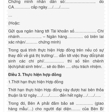
Chứng minh nhân dân số:………………….. do
CA………… cấp ngày…./…../…….
…
(Hoặc:
Gửi qua ngân hàng tới Tài khoản số…………….. Chi
nhánh…………….. – Ngân hàng………… có biên lai
xác nhận/……… chứng minh)
Trong quá trình thực hiện Hợp đồng trên nếu có sự
thay đổi về giá thị trường/… dẫn tới việc thay đổi/phát
sinh các chi phí/…………… thì số tiền chênh
lệch/phát sinh trên/… sẽ do Bên …. chịu trách nhiệm.
Điều 3. Thực hiện hợp đồng
1.Thời hạn thực hiện Hợp đồng
Thời hạn thực hiện Hợp đồng này được hai bên thỏa
thuận là từ ngày…./…../……. đến hết ngày…/…../…..
Trong đó, Bên A phải đảm bảo sẽ …………. (giao
hàng mẫu/…) cho người đại diện……. của Bên B/