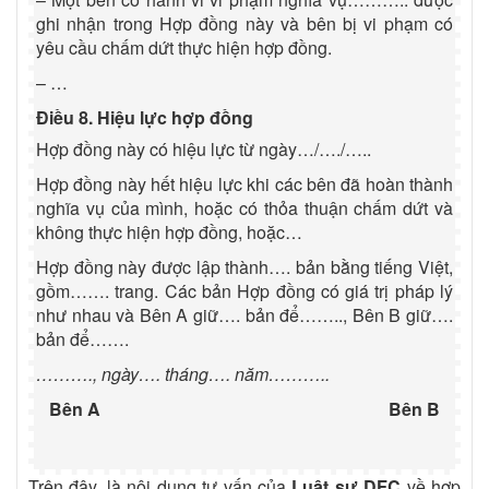
ghi nhận trong Hợp đồng này và bên bị vi phạm có
yêu cầu chấm dứt thực hiện hợp đồng.
– …
Điều 8. Hiệu lực hợp đồng
Hợp đồng này có hiệu lực từ ngày…/…./…..
Hợp đồng này hết hiệu lực khi các bên đã hoàn thành
nghĩa vụ của mình, hoặc có thỏa thuận chấm dứt và
không thực hiện hợp đồng, hoặc…
Hợp đồng này được lập thành…. bản bằng tiếng Việt,
gồm……. trang. Các bản Hợp đồng có giá trị pháp lý
như nhau và Bên A giữ…. bản để…….., Bên B giữ….
bản để…….
………., ngày…. tháng…. năm………..
Bên A
Bên B
Trên đây, là nội dung tư vấn của
Luật sư DFC
về hợp