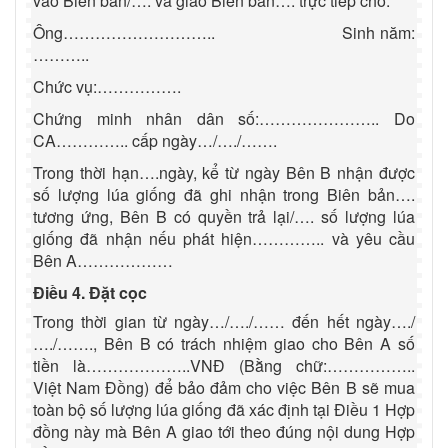
vào Biên bản/…. và giao Biên bản…. trực tiếp cho:
Ông………………………..
Sinh năm:
………..
Chức vụ:…………….
Chứng minh nhân dân số:………………….. Do
CA………….. cấp ngày…/…./…….
Trong thời hạn….ngày, kể từ ngày Bên B nhận được
số lượng lúa giống đã ghi nhận trong Biên bản….
tương ứng, Bên B có quyền trả lại/…. số lượng lúa
giống đã nhận nếu phát hiện………….. và yêu cầu
Bên A………………
Điều 4. Đặt cọc
Trong thời gian từ ngày…/…./…… đến hết ngày…./
…./……., Bên B có trách nhiệm giao cho Bên A số
tiền là………………..VNĐ (Bằng chữ:……………..
Việt Nam Đồng) để bảo đảm cho việc Bên B sẽ mua
toàn bộ số lượng lúa giống đã xác định tại Điều 1 Hợp
đồng này mà Bên A giao tới theo đúng nội dung Hợp