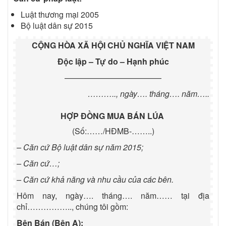
Luật thương mại 2005
Bộ luật dân sự 2015
CỘNG HÒA XÃ HỘI CHỦ NGHĨA VIỆT NAM
Độc lập – Tự do – Hạnh phúc
————————————
……….., ngày…. tháng…. năm…..
HỢP ĐỒNG MUA BÁN LÚA
(Số:……/HĐMB-……..)
– Căn cứ Bộ luật dân sự năm 2015;
– Căn cứ…;
– Căn cứ khả năng và nhu cầu của các bên.
Hôm nay, ngày…. tháng…. năm…… tại địa
chỉ…………….., chúng tôi gồm:
Bên Bán (Bên A):