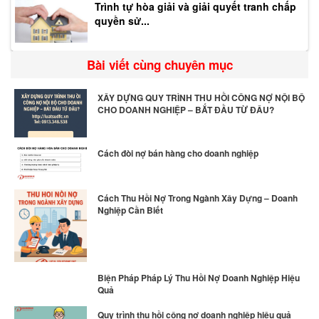
Trình tự hòa giải và giải quyết tranh chấp
quyền sử...
Bài viết cùng chuyên mục
XÂY DỰNG QUY TRÌNH THU HỒI CÔNG NỢ NỘI BỘ
CHO DOANH NGHIỆP – BẮT ĐẦU TỪ ĐÂU?
Cách đòi nợ bán hàng cho doanh nghiệp
Cách Thu Hồi Nợ Trong Ngành Xây Dựng – Doanh
Nghiệp Cần Biết
Biện Pháp Pháp Lý Thu Hồi Nợ Doanh Nghiệp Hiệu
Quả
Quy trình thu hồi công nợ doanh nghiệp hiệu quả