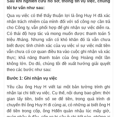
Sau khi nghiên cứu hồ sơ, thông tin vụ việc, chúng
tôi tư vấn như sau:
Qua vụ việc có thể thấy thuận lợi là ông Huy H đã xác
nhận trách nhiệm của mình đối với số công nợ cần trả
cho Công ty, vẫn phối hợp để ghi nhận sự việc diễn ra.
Có thái độ hợp tác và mong muốn được thanh toán 5
triệu /tháng. Nhưng vấn có khó khăn đó là vẫn chưa
biết được tính chính xác của vụ việc vì sự việc mất tiền
vẫn chưa có cơ quan điều tra vào cuộc ghi nhận và xác
thực; khả năng thanh toán của ông Hoàng một lần
không lớn. Do đó, chúng tôi đề xuất hướng giải quyết
theo các bước như sau:
Bước 1: Ghi nhận vụ việc
Yêu cầu ông Huy H viết lại một bản tường trình ghi
nhận lại chi tiết vụ việc. Cụ thể, nội dung bao gồm: thời
gian lấy tiền, biển số xe để tiền, trong quá trình di
chuyển thì ông Huy H đi cùng ai, có những ai biết ông H
để tiền trong cốp, ông Hđến quán nhậu lúc mấy giờ,
quán nhậu ở đâu, cốp xe bị cậy ở chi tiết nào, những ai