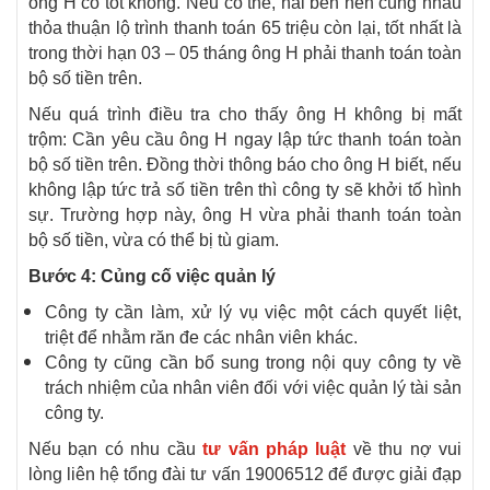
ông H có tốt không. Nếu có thể, hai bên nên cùng nhau
thỏa thuận lộ trình thanh toán 65 triệu còn lại, tốt nhất là
trong thời hạn 03 – 05 tháng ông H phải thanh toán toàn
bộ số tiền trên.
Nếu quá trình điều tra cho thấy ông H không bị mất
trộm: Cần yêu cầu ông H ngay lập tức thanh toán toàn
bộ số tiền trên. Đồng thời thông báo cho ông H biết, nếu
không lập tức trả số tiền trên thì công ty sẽ khởi tố hình
sự. Trường hợp này, ông H vừa phải thanh toán toàn
bộ số tiền, vừa có thể bị tù giam.
Bước 4: Củng cố việc quản lý
Công ty cần làm, xử lý vụ việc một cách quyết liệt,
triệt để nhằm răn đe các nhân viên khác.
Công ty cũng cần bổ sung trong nội quy công ty về
trách nhiệm của nhân viên đối với việc quản lý tài sản
công ty.
Nếu bạn có nhu cầu
tư vấn pháp luật
về thu nợ vui
lòng liên hệ tổng đài tư vấn 19006512 để được giải đạp