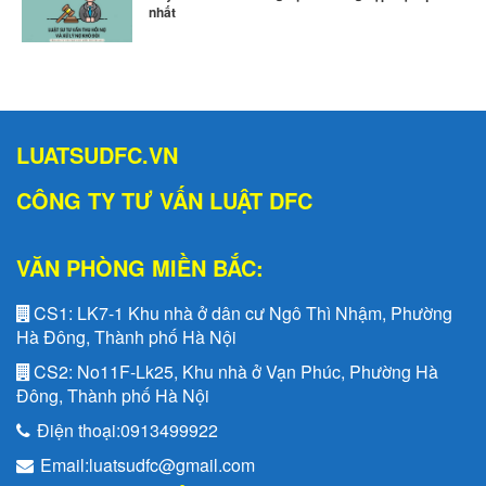
nhất
LUATSUDFC.VN
CÔNG TY TƯ VẤN LUẬT DFC
VĂN PHÒNG MIỀN BẮC:
CS1:
LK7-1 Khu nhà ở dân cư Ngô Thì Nhậm, Phường
Hà Đông, Thành phố Hà Nội
CS2:
No11F-Lk25, Khu nhà ở Vạn Phúc, Phường Hà
Đông, Thành phố Hà Nội
Điện thoại:
0913499922
Email:
luatsudfc@gmail.com