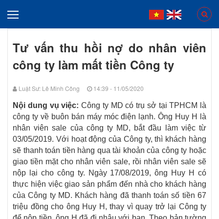
Tư vấn thu hồi nợ do nhân viên
công ty làm mất tiền Công ty
Luật Sư: Lê Minh Công
14:39 - 11/05/2020
Nội dung vụ việc:
Công ty MD có trụ sở tại TPHCM là
công ty về buôn bán máy móc điện lạnh. Ông Huy H là
nhân viên sale của công ty MD, bắt đầu làm việc từ
03/05/2019. Với hoạt động của Công ty, thì khách hàng
sẽ thanh toán tiền hàng qua tài khoản của công ty hoặc
giao tiền mặt cho nhân viên sale, rồi nhân viên sale sẽ
nộp lại cho công ty. Ngày 17/08/2019, ông Huy H có
thực hiện việc giao sản phẩm đến nhà cho khách hàng
của Công ty MD. Khách hàng đã thanh toán số tiền 67
triệu đồng cho ông Huy H, thay vì quay trở lại Công ty
để nộp tiền, ông H đã đi nhậu với bạn. Theo bản tường