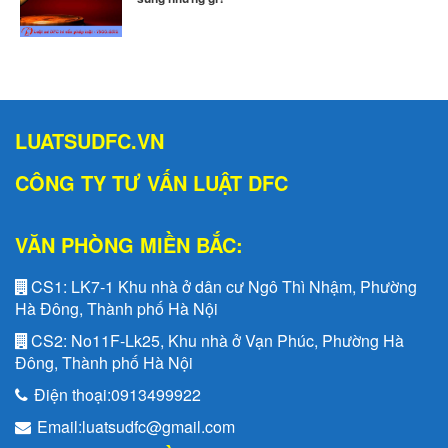
LUATSUDFC.VN
CÔNG TY TƯ VẤN LUẬT DFC
VĂN PHÒNG MIỀN BẮC:
CS1:
LK7-1 Khu nhà ở dân cư Ngô Thì Nhậm, Phường
Hà Đông, Thành phố Hà Nội
CS2:
No11F-Lk25, Khu nhà ở Vạn Phúc, Phường Hà
Đông, Thành phố Hà Nội
Điện thoại:
0913499922
Email:
luatsudfc@gmail.com