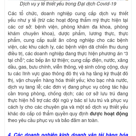
Dịch vụ y tế thiết yếu trong Đại dịch Covid-19
Các tổ chức, doanh nghiệp cung cấp dịch vụ thiết
yếu như y tế (trừ các hoạt động thẩm mỹ thực hiện tại
các cơ sở: bệnh viện, phòng khám đa khoa, phòng
khám chuyên khoa), dược phẩm, lương thực, thực
phẩm, cung cấp suất ăn công nghiệp cho các bệnh
viện, các khu cách ly, các bệnh viện dã chiến thu dung
điều trị, các doanh nghiệp đang thực hiện phương án “3
tại chỗ”; các bếp ăn từ thiện; cung cấp điện, nước, xăng
dầu, gas, bưu chính, viễn thông, vệ sinh công cộng, duy
tu các lĩnh vực giao thông đô thị và hạ tầng kỹ thuật đô
thị, vận chuyển hàng hóa thiết yếu; kho bạc nhà nước,
dịch vụ tang lễ; các đơn vị đang phục vụ công tác hậu
cần trong phòng, chống dịch; các cơ sở lưu trú đang
thực hiện hỗ trợ các đội ngũ y bác sĩ lưu trú và phục vụ
cách ly cho các chuyên gia và một số dịch vụ thiết yếu
khác do cấp có thẩm quyền quy định
được hoạt động
theo yêu cầu phục vụ và bảo đảm an toàn.
4. Các doanh nghiệp kinh doanh vận tải hàng hóa