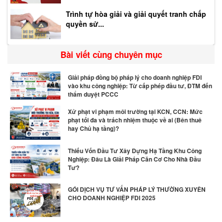
Trình tự hòa giải và giải quyết tranh chấp
quyền sử...
Bài viết cùng chuyên mục
Giải pháp đồng bộ pháp lý cho doanh nghiệp FDI
vào khu công nghiệp: Từ cấp phép đầu tư, ĐTM đến
thẩm duyệt PCCC
Xử phạt vi phạm môi trường tại KCN, CCN: Mức
phạt tối đa và trách nhiệm thuộc về ai (Bên thuê
hay Chủ hạ tầng)?
Thiếu Vốn Đầu Tư Xây Dựng Hạ Tầng Khu Công
Nghiệp: Đâu Là Giải Pháp Căn Cơ Cho Nhà Đầu
Tư?
GÓI DỊCH VỤ TƯ VẤN PHÁP LÝ THƯỜNG XUYÊN
CHO DOANH NGHIỆP FDI 2025