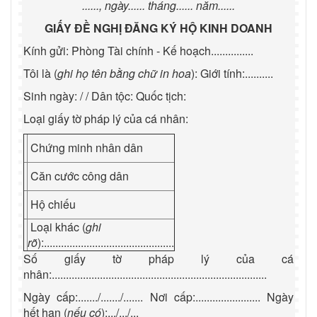
......, ngày...... tháng...... năm......
GIẤY ĐỀ NGHỊ ĐĂNG KÝ HỘ KINH DOANH
Kính gửi: Phòng Tài chính - Kế hoạch...............
Tôi là (
ghi họ tên bằng chữ in hoa
): Giới tính:..........
Sinh ngày: / / Dân tộc: Quốc tịch:
Loại giấy tờ pháp lý của cá nhân:
Chứng minh nhân dân
Căn cước công dân
Hộ chiếu
Loại khác (
ghi
rõ
):..............................................
Số giấy tờ pháp lý của cá
nhân:............................................................................
Ngày cấp:......./......./....... Nơi cấp:....................... Ngày
hết hạn (
nếu có
):.../.../...