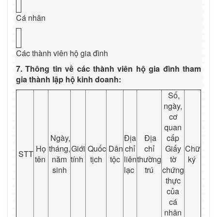
Cá nhân
Các thành viên hộ gia đình
7. Thông tin về các thành viên hộ gia đình tham
gia thành lập hộ kinh doanh:
Số,
ngày,
cơ
quan
Ngày,
Địa
Địa
cấp
Họ
tháng,
Giới
Quốc
Dân
chỉ
chỉ
Giấy
Chữ
STT
tên
năm
tính
tịch
tộc
liên
thường
tờ
ký
sinh
lạc
trú
chứng
thực
của
cá
nhân