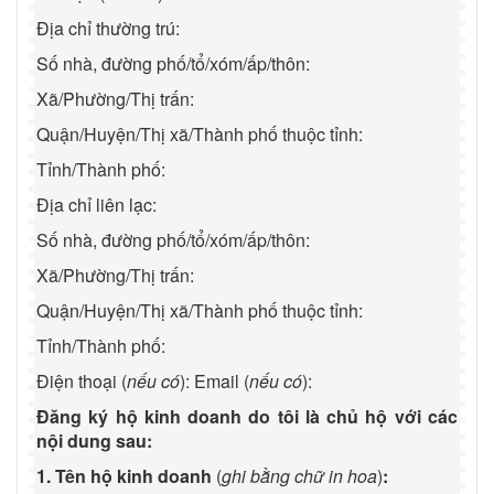
Địa chỉ thường trú:
Số nhà, đường phố/tổ/xóm/ấp/thôn:
Xã/Phường/Thị trấn:
Quận/Huyện/Thị xã/Thành phố thuộc tỉnh:
Tỉnh/Thành phố:
Địa chỉ liên lạc:
Số nhà, đường phố/tổ/xóm/ấp/thôn:
Xã/Phường/Thị trấn:
Quận/Huyện/Thị xã/Thành phố thuộc tỉnh:
Tỉnh/Thành phố:
Điện thoại (
nếu có
): Email (
nếu có
):
Đăng ký hộ kinh doanh do tôi là chủ hộ với các
nội dung sau:
1. Tên hộ kinh doanh
(
ghi bằng chữ in hoa
)
: