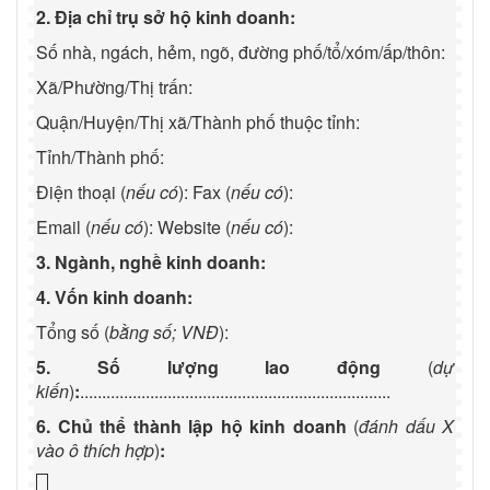
2. Địa chỉ trụ sở hộ kinh doanh:
Số nhà, ngách, hẻm, ngõ, đường phố/tổ/xóm/ấp/thôn:
Xã/Phường/Thị trấn:
Quận/Huyện/Thị xã/Thành phố thuộc tỉnh:
Tỉnh/Thành phố:
Điện thoại (
nếu có
): Fax (
nếu có
):
Email (
nếu có
): Website (
nếu có
):
3. Ngành, nghề kinh doanh
:
4. Vốn kinh doanh:
Tổng số (
bằng số; VNĐ
):
5. Số lượng lao động
(
dự
kiến
)
:
.......................................................................
6. Chủ thể thành lập hộ kinh doanh
(
đánh dấu X
vào ô thích hợp
)
: