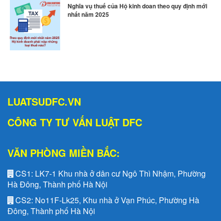
Nghĩa vụ thuế của Hộ kinh doan theo quy định mới
nhất năm 2025
LUATSUDFC.VN
CÔNG TY TƯ VẤN LUẬT DFC
VĂN PHÒNG MIỀN BẮC:
CS1:
LK7-1 Khu nhà ở dân cư Ngô Thì Nhậm, Phường
Hà Đông, Thành phố Hà Nội
CS2:
No11F-Lk25, Khu nhà ở Vạn Phúc, Phường Hà
Đông, Thành phố Hà Nội