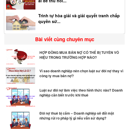
ai để thu hồi...
Trình tự hòa giải và giải quyết tranh chấp
quyền sử...
Bài viết cùng chuyên mục
HỢP ĐỒNG MUA BÁN NỢ CÓ THỂ BỊ TUYÊN VÔ
HIỆU TRONG TRƯỜNG HỢP NÀO?
Vì sao doanh nghiệp nên chọn luật sư đòi nợ thay vì
công ty mua bán nợ?
Luật sư đòi nợ làm việc theo hình thức nào? Doanh
nghiệp cần biết trước khi thuê
Đòi nợ thuê bị cấm – Doanh nghiệp sẽ đối mặt
những rủi ro pháp lý gì nếu vẫn sử dụng?