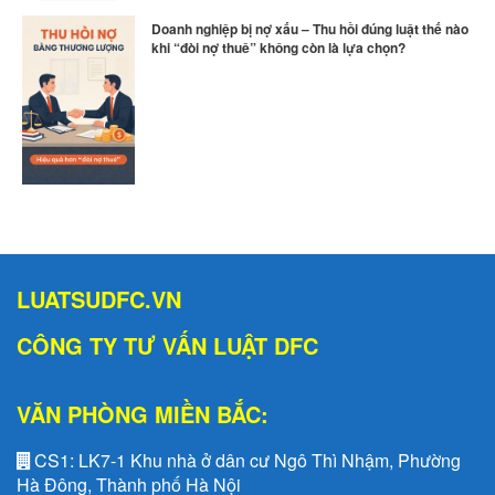
Doanh nghiệp bị nợ xấu – Thu hồi đúng luật thế nào
khi “đòi nợ thuê” không còn là lựa chọn?
LUATSUDFC.VN
CÔNG TY TƯ VẤN LUẬT DFC
VĂN PHÒNG MIỀN BẮC:
CS1:
LK7-1 Khu nhà ở dân cư Ngô Thì Nhậm, Phường
Hà Đông, Thành phố Hà Nội