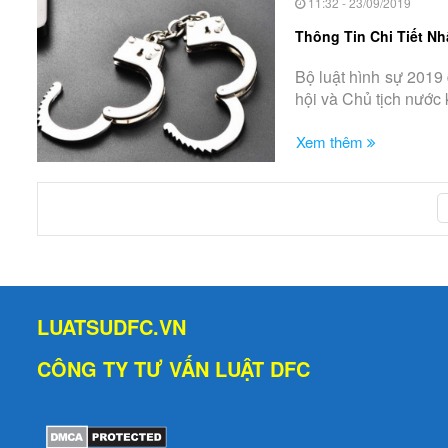
11:32 - 23/09/2019
Thông Tin Chi Tiết Nh
Bộ luật hình sự 2019 
hội và Chủ tịch nước 
Xem thêm
LUATSUDFC.VN
CÔNG TY TƯ VẤN LUẬT DFC