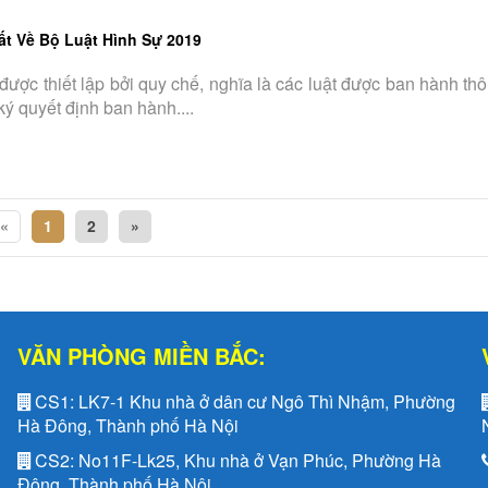
ất Về Bộ Luật Hình Sự 2019
được thiết lập bởi quy chế, nghĩa là các luật được ban hành t
ký quyết định ban hành....
«
1
2
»
VĂN PHÒNG MIỀN BẮC:
CS1:
LK7-1 Khu nhà ở dân cư Ngô Thì Nhậm, Phường
Hà Đông, Thành phố Hà Nội
CS2:
No11F-Lk25, Khu nhà ở Vạn Phúc, Phường Hà
Đông, Thành phố Hà Nội