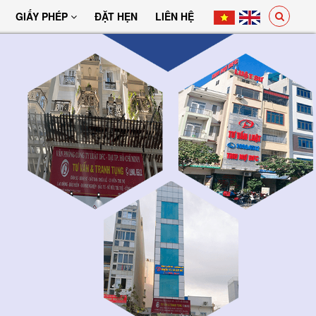
GIẤY PHÉP
ĐẶT HẸN
LIÊN HỆ