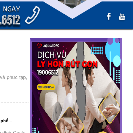
và phức tạp,
phố...
 dịch Covid-