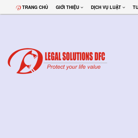
TRANG CHỦ
GIỚI THIỆU
DỊCH VỤ LUẬT
T