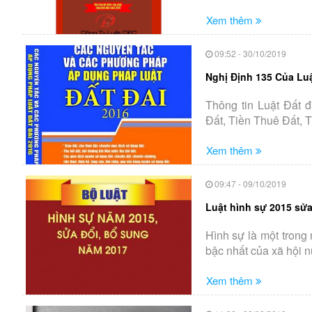
Xem thêm
09:52 - 30/10/2019
Nghị Định 135 Của Luậ
Thông tin Luật Đất 
Đất, Tiền Thuê Đất, 
Xem thêm
09:47 - 09/10/2019
Luật hình sự 2015 sửa
Hình sự là một trong
bậc nhất của xã hội nư
Xem thêm