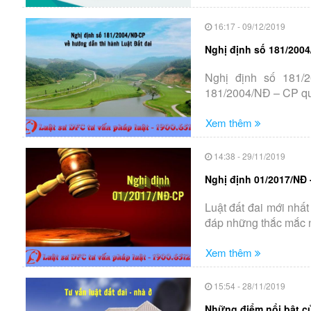
16:17 - 09/12/2019
Nghị định số 181/2004
Nghị định số 181/
181/2004/NĐ – CP quy
Xem thêm
14:38 - 29/11/2019
Nghị định 01/2017/NĐ 
Luật đất đai mới nhấ
đáp những thắc mắc n
Xem thêm
15:54 - 28/11/2019
Những điểm nổi bật củ