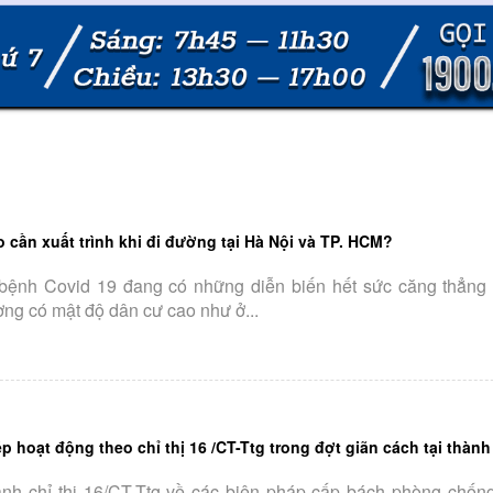
o cần xuất trình khi đi đường tại Hà Nội và TP. HCM?
h bệnh Covid 19 đang có những diễn biến hết sức căng thẳng 
ơng có mật độ dân cư cao như ở...
hoạt động theo chỉ thị 16 /CT-Ttg trong đợt giãn cách tại thành 
nh chỉ thị 16/CT-Ttg về các biện pháp cấp bách phòng chống