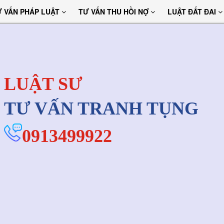
Ư VẤN PHÁP LUẬT
TƯ VẤN THU HỒI NỢ
LUẬT ĐẤT ĐAI
LUẬT SƯ
TƯ VẤN TRANH TỤNG
0913499922