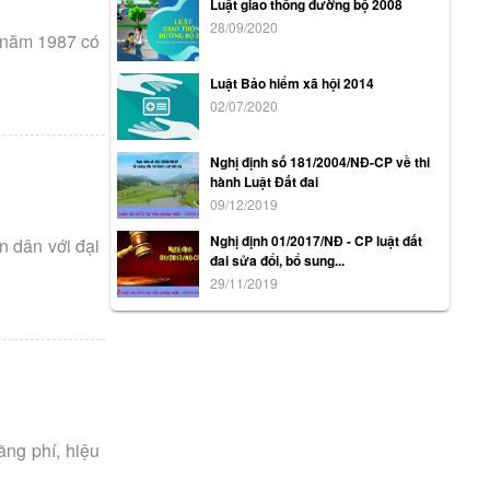
Luật giao thông đường bộ 2008
28/09/2020
i năm 1987 có
Luật Bảo hiểm xã hội 2014
02/07/2020
Nghị định số 181/2004/NĐ-CP về thi
hành Luật Đất đai
09/12/2019
Nghị định 01/2017/NĐ - CP luật đất
n dân với đại
đai sửa đổi, bổ sung...
29/11/2019
ãng phí, hiệu