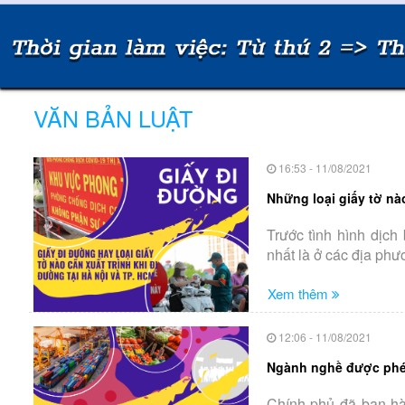
VĂN BẢN LUẬT
16:53 - 11/08/2021
Những loại giấy tờ nà
Trước tình hình dịc
nhất là ở các địa phư
Xem thêm
12:06 - 11/08/2021
Ngành nghề được phép 
Chính phủ đã ban hà