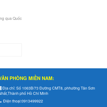
hông qua Quốc
VĂN PHÒNG MIỀN NAM:
Địa chỉ:
Số 1063B/73 Đường CMT8, phhường Tân Sơn
Nhất,Thành phố Hồ Chí Minh
Điện thoại:
0913499922