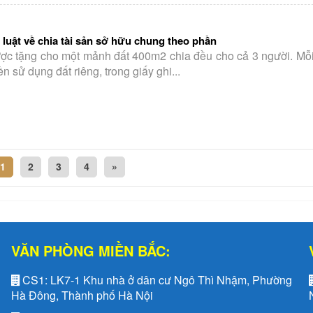
luật về chia tài sản sở hữu chung theo phần
ược tặng cho một mảnh đất 400m2 chia đều cho cả 3 người. Mỗ
 sử dụng đất riêng, trong giấy ghi...
1
2
3
4
»
VĂN PHÒNG MIỀN BẮC:
CS1:
LK7-1 Khu nhà ở dân cư Ngô Thì Nhậm, Phường
Hà Đông, Thành phố Hà Nội