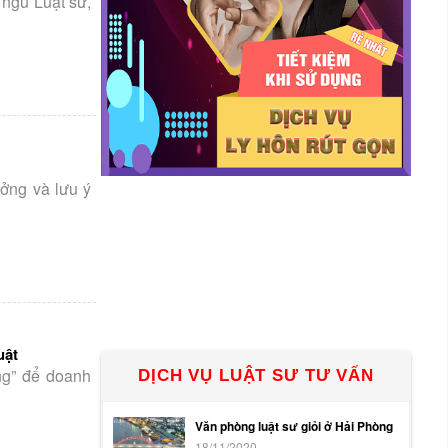
 ngũ Luật sư,
ưởng và lưu ý
uật
ng” để doanh
DỊCH VỤ LUẬT SƯ TƯ VẤN
Văn phòng luật sư giỏi ở Hải Phòng
18/11/2020