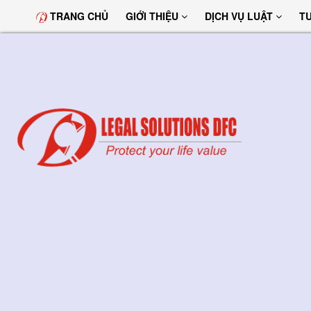
TRANG CHỦ
GIỚI THIỆU
DỊCH VỤ LUẬT
T