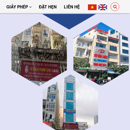
GIẤY PHÉP
ĐẶT HẸN
LIÊN HỆ