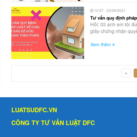
10:57 - 23/06/2021
Tư vấn quy định pháp 
Hỏi: 03 anh em tôi đ
giấy chứng nhận quyền
Xem thêm
«
LUATSUDFC.VN
CÔNG TY TƯ VẤN LUẬT DFC