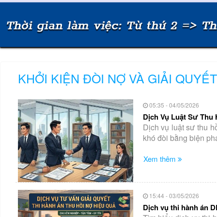
KHỞI KIỆN ĐÒI NỢ VÀ GIẢI QUY
05:35 - 04/05/2026
Dịch Vụ Luật Sư Thu 
Dịch vụ luật sư thu 
khó đòi bằng biện pháp
Xem thêm
15:44 - 03/05/2026
Dịch vụ thi hành án D