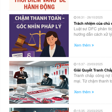
06:31 - 26/10/2025
Trách nhiệm của chủ đ
Luật sư DFC phân tíc
hướng dẫn cách xử lý 
Xem thêm
15:37 - 23/03/2025
Giải Quyết Tranh Ch
Tranh chấp công nợ 
mại. Từ chậm thanh toá
Xem thêm
15:35 - 23/03/2025