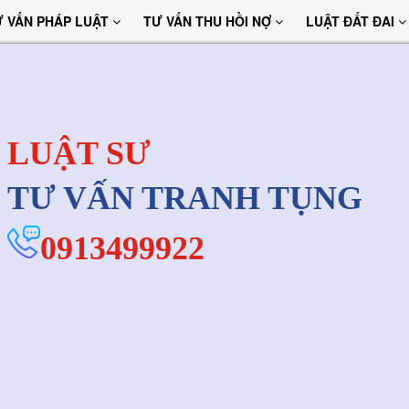
Ư VẤN PHÁP LUẬT
TƯ VẤN THU HỒI NỢ
LUẬT ĐẤT ĐAI
LUẬT SƯ
TƯ VẤN TRANH TỤNG
0913499922