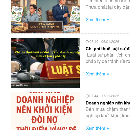
Tìm hiểu dịch vụ thi 
Thừa phát lại dày dặn
Xem thêm
05:19 - 06/01/2026
Chi phí thuê luật sư 
Luật sư phân tích ch
pháp lý để tránh rủi ro
Xem thêm
07:44 - 17/11/2025
Doanh nghiệp nên khở
Bên mua chậm thanh 
nghiệp khởi kiện, trá
Xem thêm