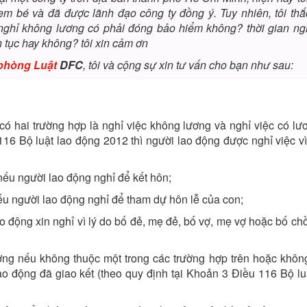
h em bé và đã được lãnh đạo công ty đồng ý. Tuy nhiên, tôi th
 nghỉ không lương có phải đóng bảo hiểm không? thời gian ng
 tục hay không? tôi xin cảm ơn
phòng Luật
DFC
, tôi và cộng sự xin tư vấn cho bạn như sau:
có hai trường hợp là nghỉ việc không lương và nghỉ việc có lư
16 Bộ luật lao động 2012 thì người lao động được nghỉ việc vì
ếu người lao động nghỉ để kết hôn;
u người lao động nghỉ để tham dự hôn lễ của con;
o động xin nghỉ vì lý do
bố đẻ, mẹ đẻ, bố vợ, mẹ vợ hoặc bố chồ
ng nếu không thuộc một trong các trường hợp trên hoặc khôn
ao động đã giao kết (theo quy định tại Khoản 3 Điều 116 Bộ lu