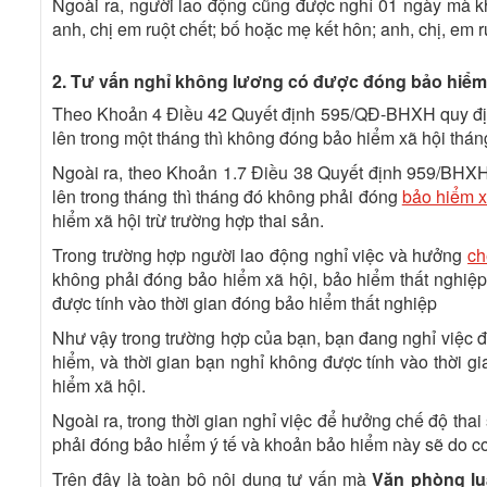
Ngoài ra, người lao động cũng được nghỉ 01 ngày mà kh
anh, chị em ruột chết; bố hoặc mẹ kết hôn; anh, chị, em r
2. Tư vấn nghỉ không lương có được đóng bảo hiể
Theo Khoản 4 Điều 42 Quyết định 595/QĐ-BHXH quy định
lên trong một tháng thì không đóng bảo hiểm xã hội thán
Ngoài ra, theo Khoản 1.7 Điều 38
Quyết định 959/BHXH 
lên trong tháng thì tháng đó không phải đóng
bảo hiểm x
hiểm xã hội trừ trường hợp thai sản.
Trong trường hợp người lao động nghỉ việc và hưởng
ch
không phải đóng bảo hiểm xã hội, bảo hiểm thất nghiệp
được tính vào thời gian đóng bảo hiểm thất nghiệp
Như vậy trong trường hợp của bạn, bạn đang nghỉ việc đ
hiểm, và thời gian bạn nghỉ không được tính vào thời g
hiểm xã hội.
Ngoài ra, trong thời gian nghỉ việc để hưởng chế độ th
phải đóng bảo hiểm ý tế và khoản bảo hiểm này sẽ do c
Trên đây là toàn bộ nội dung tư vấn mà
Văn phòng l