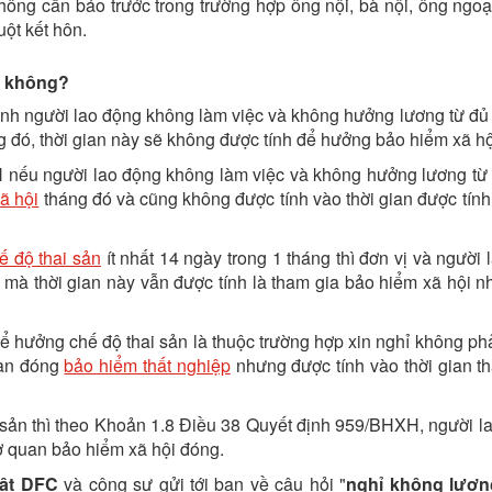
ông cần báo trước trong trường hợp ông nội, bà nội, ông ngoại
uột kết hôn.
m không?
 người lao động không làm việc và không hưởng lương từ đủ 
g đó, thời gian này sẽ không được tính để hưởng bảo hiểm xã hộ
nếu người lao động không làm việc và không hưởng lương từ 
ã hội
tháng đó và cũng không được tính vào thời gian được tín
ế độ thai sản
ít nhất 14 ngày trong 1 tháng thì đơn vị và người
 mà thời gian này vẫn được tính là tham gia bảo hiểm xã hội 
ể hưởng chế độ thai sản là thuộc trường hợp xin nghỉ không ph
ian đóng
bảo hiểm thất nghiệp
nhưng được tính vào thời gian t
ai sản thì theo Khoản 1.8 Điều 38 Quyết định 959/BHXH, người l
ơ quan bảo hiểm xã hội đóng.
uật DFC
và cộng sự gửi tới bạn về câu hỏi "
nghỉ không lươ