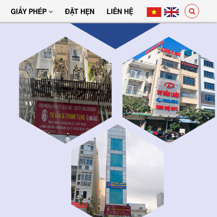
GIẤY PHÉP
ĐẶT HẸN
LIÊN HỆ