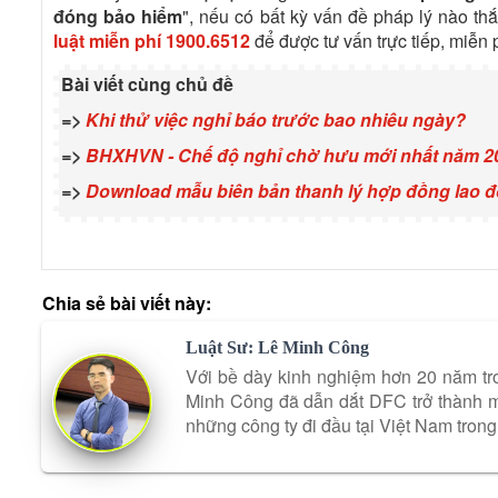
đóng bảo hiểm
", nếu có bất kỳ vấn đề pháp lý nào thắ
luật miễn phí
1900.6512
để được tư vấn trực tiếp, miễn 
Bài viết cùng chủ đề
=>
Khi thử việc nghỉ báo trước bao nhiêu ngày?
=>
BHXHVN - Chế độ nghỉ chờ hưu mới nhất năm 2
=>
Download mẫu biên bản thanh lý hợp đồng lao 
Chia sẻ bài viết này:
Luật Sư: Lê Minh Công
Với bề dày kinh nghiệm hơn 20 năm tro
Minh Công đã dẫn dắt DFC trở thành mộ
những công ty đi đầu tại Việt Nam trong 