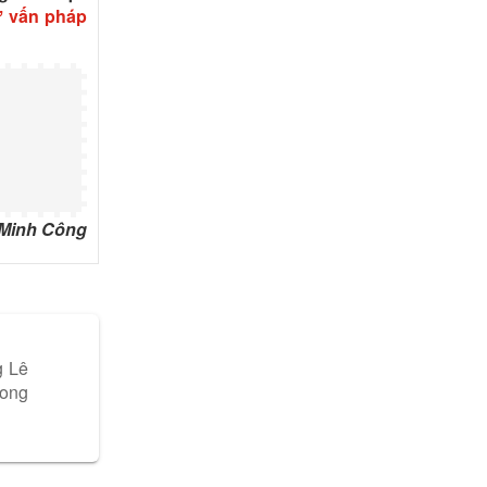
 vấn pháp
 Minh Công
g Lê
rong