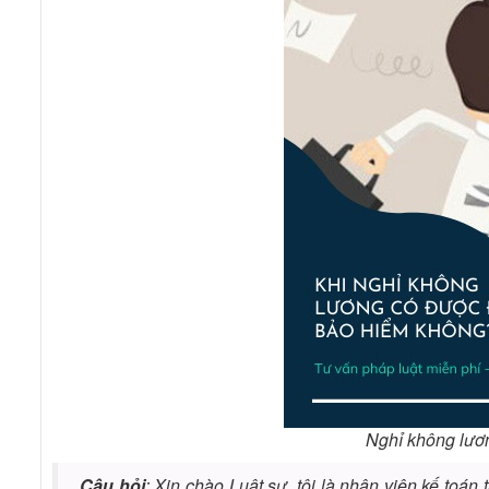
Nghỉ không lươ
Câu hỏi
: Xin chào Luật sư, tôi là nhân viên kế toán