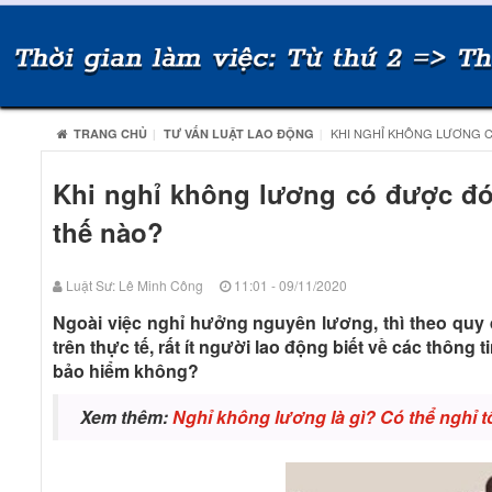
KHI NGHỈ KHÔNG LƯƠNG C
TRANG CHỦ
TƯ VẤN LUẬT LAO ĐỘNG
Khi nghỉ không lương có được đó
thế nào?
Luật Sư: Lê Minh Công
11:01 - 09/11/2020
Ngoài việc nghỉ hưởng nguyên lương, thì theo quy
trên thực tế, rất ít người lao động biết về các thông
bảo hiểm không?
Xem thêm:
Nghỉ không lương là gì? Có thể nghỉ t