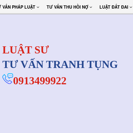
Ư VẤN PHÁP LUẬT
TƯ VẤN THU HỒI NỢ
LUẬT ĐẤT ĐAI
LUẬT SƯ
TƯ VẤN TRANH TỤNG
0913499922