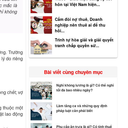
hôn tại Việt Nam hiện...
ắc mắc là
hỉ không
Cấm đòi nợ thuê, Doanh
nghiệp nên thuê ai để thu
hồi...
Trình tự hòa giải và giải quyết
tranh chấp quyền sử...
ơng. Trường
 lý do riêng
Bài viết cùng chuyên mục
Nghỉ không lương là gì? Có thể nghỉ
tối đa bao nhiêu ngày?
ng chết; vợ
Làm tăng ca và những quy định
g thuộc một
pháp luật cần phải biết
ật lao động
Phụ cấp ăn trưa là gì? Có tính thuế