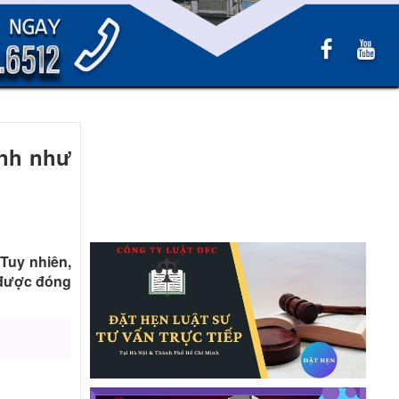
ịnh như
Tuy nhiên,
ó được đóng