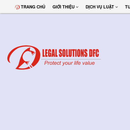
TRANG CHỦ
GIỚI THIỆU
DỊCH VỤ LUẬT
T