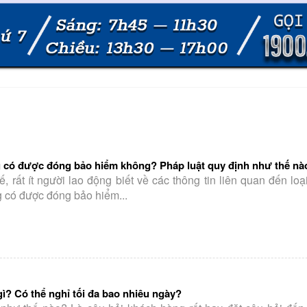
 có được đóng bảo hiểm không? Pháp luật quy định như thế nà
ế, rất ít người lao động biết về các thông tin liên quan đến loạ
 có được đóng bảo hiểm...
ì? Có thể nghỉ tối đa bao nhiêu ngày?