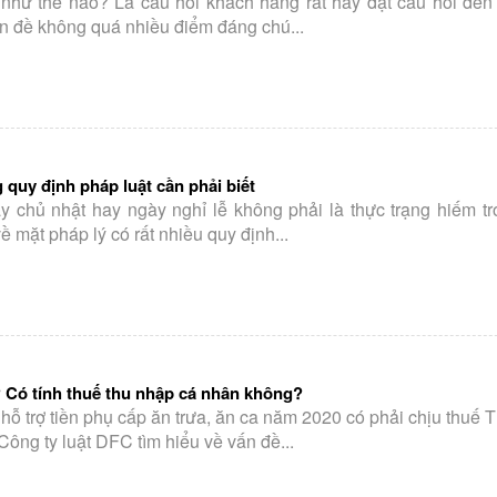
 như thế nào? Là câu hỏi khách hàng rất hay đặt câu hỏi đến
ấn đề không quá nhiều điểm đáng chú...
quy định pháp luật cần phải biết
 chủ nhật hay ngày nghỉ lễ không phải là thực trạng hiếm tr
ề mặt pháp lý có rất nhiều quy định...
? Có tính thuế thu nhập cá nhân không?
hỗ trợ tiền phụ cấp ăn trưa, ăn ca năm 2020 có phải chịu thuế
g ty luật DFC tìm hiểu về vấn đề...