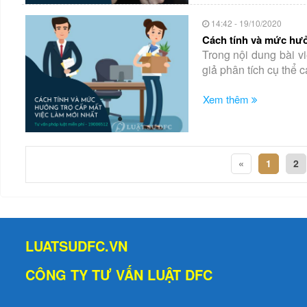
14:42 - 19/10/2020
Cách tính và mức hưở
Trong nội dung bài v
giả phân tích cụ thể c
Xem thêm
«
1
2
LUATSUDFC.VN
CÔNG TY TƯ VẤN LUẬT DFC