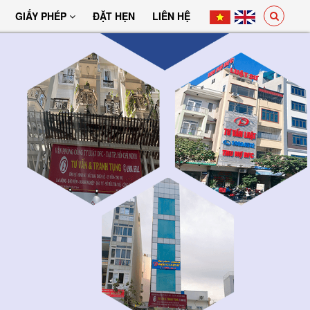
GIẤY PHÉP
ĐẶT HẸN
LIÊN HỆ