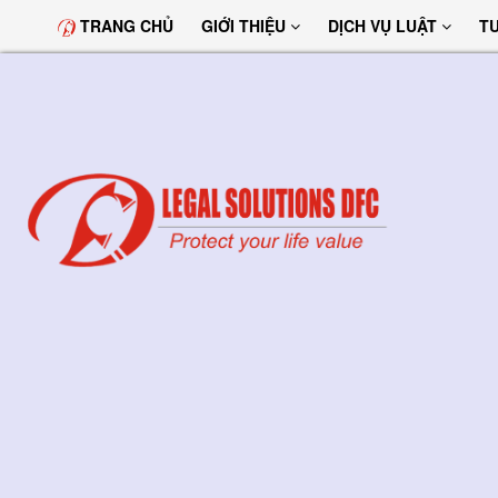
TRANG CHỦ
GIỚI THIỆU
DỊCH VỤ LUẬT
T