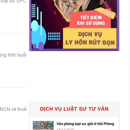
 luật sư DFC
ong thời buổi
 TNCN và thuế
DỊCH VỤ LUẬT SƯ TƯ VẤN
Văn phòng luật sư giỏi ở Hải Phòng
18/11/2020