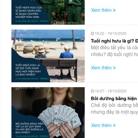
Xem thêm
16:22 - 19/10/2020
Tuổi nghỉ hưu là gì? 
Một điều tất yếu là c
nhiêu? độ tuổi nghỉ h
Xem thêm
16:07 - 19/10/2020
Bồi dưỡng bằng hiện 
Chế độ bồi dưỡng bằ
nhưng đây là một quyề
Xem thêm