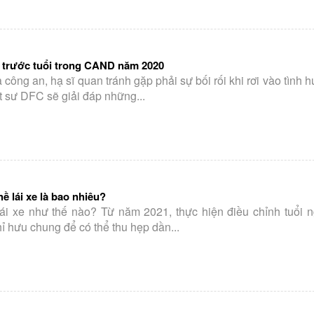
 trước tuổi trong CAND năm 2020
công an, hạ sĩ quan tránh gặp phải sự bối rối khi rơi vào tình h
t sư DFC sẽ giải đáp những...
ề lái xe là bao nhiêu?
ái xe như thế nào? Từ năm 2021, thực hiện điều chỉnh tuổi n
hỉ hưu chung để có thể thu hẹp dần...