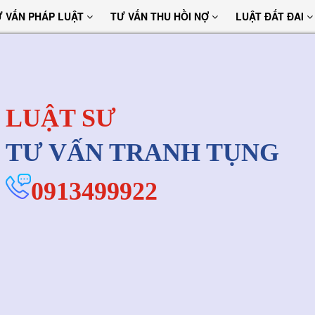
Ư VẤN PHÁP LUẬT
TƯ VẤN THU HỒI NỢ
LUẬT ĐẤT ĐAI
LUẬT SƯ
TƯ VẤN TRANH TỤNG
0913499922