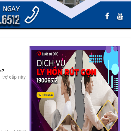
o?
i trợ cấp này.