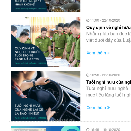
11:00 - 22/10/2020
Quy định về nghỉ hưu
Nhằm giúp bạn đọc là 
viết dưới đây của Luậ
Xem thêm
10:58 - 22/10/2020
Tuổi nghỉ hưu của ngh
Tuổi nghỉ hưu nghề l
mục tiêu tăng tuổi ng
Xem thêm
16:49 - 19/10/2020