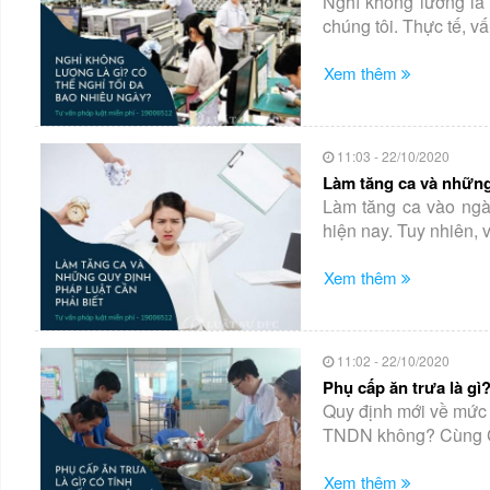
Nghỉ không lương là
chúng tôi. Thực tế, v
Xem thêm
11:03 - 22/10/2020
Làm tăng ca và những 
Làm tăng ca vào ngày
hiện nay. Tuy nhiên, v
Xem thêm
11:02 - 22/10/2020
Phụ cấp ăn trưa là gì
Quy định mới về mức 
TNDN không? Cùng Côn
Xem thêm