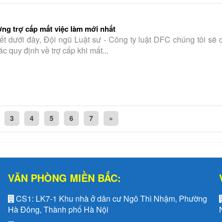
ng trợ cấp mất việc làm mới nhất
iết dưới đây, Đội ngũ Luật sư - Công ty luật DFC chúng tôi sẽ
ác quy định về trợ cấp khi mất...
3
4
5
6
7
»
VĂN PHÒNG MIỀN BẮC:
CS1:
LK7-1 Khu nhà ở dân cư Ngô Thì Nhậm, Phường
Hà Đông, Thành phố Hà Nội