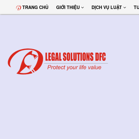
TRANG CHỦ
GIỚI THIỆU
DỊCH VỤ LUẬT
T