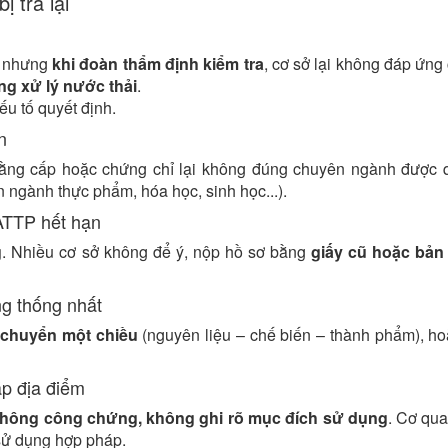
 trả lại
, nhưng
khi đoàn thẩm định kiểm tra
, cơ sở lại không đáp ứng 
ống xử lý nước thải
.
ếu tố quyết định.
n
ằng cấp hoặc chứng chỉ lại không đúng chuyên ngành được q
 ngành thực phẩm, hóa học, sinh học...).
ATTP hết hạn
g
. Nhiều cơ sở không để ý, nộp hồ sơ bằng
giấy cũ hoặc bản
ng thống nhất
i chuyển một chiều
(nguyên liệu – chế biến – thành phẩm), ho
p địa điểm
hông công chứng, không ghi rõ mục đích sử dụng
. Cơ qu
sử dụng hợp pháp.