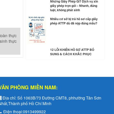
Những Giấy Phép Gì? Dịch vụ xin
giấy phép trọn gói – Nhanh, đúng
luật, không phát sinh
Nhiều cơ sở bị trả hồ sơ cấp giấy
phép ATTP dù đã nộp đúng mẫu?
toàn thực
sinh thực
12 LỖI KHIẾN HỒ SƠ ATTP BỔ
SUNG & CÁCH KHẮC PHỤC
VĂN PHÒNG MIỀN NAM:
Địa chỉ:
Số 1063B/73 Đường CMT8, phhường Tân Sơn
Nhất,Thành phố Hồ Chí Minh
Điện thoại:
0913499922