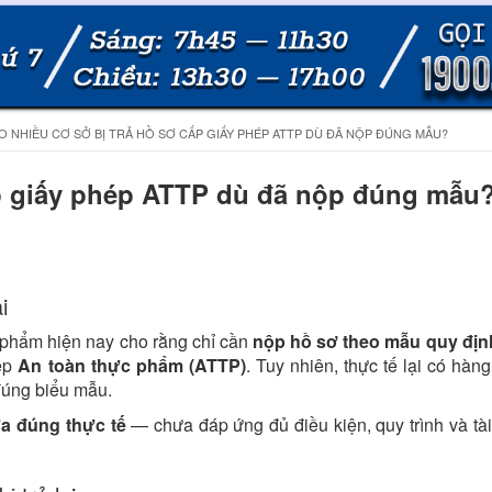
O NHIỀU CƠ SỞ BỊ TRẢ HỒ SƠ CẤP GIẤY PHÉP ATTP DÙ ĐÃ NỘP ĐÚNG MẪU?
cấp giấy phép ATTP dù đã nộp đúng mẫu
i
 phẩm hiện nay cho rằng chỉ cần
nộp hồ sơ theo mẫu quy địn
hép
An toàn thực phẩm (ATTP)
. Tuy nhiên, thực tế lại có hàn
đúng biểu mẫu.
a đúng thực tế
— chưa đáp ứng đủ điều kiện, quy trình và tài