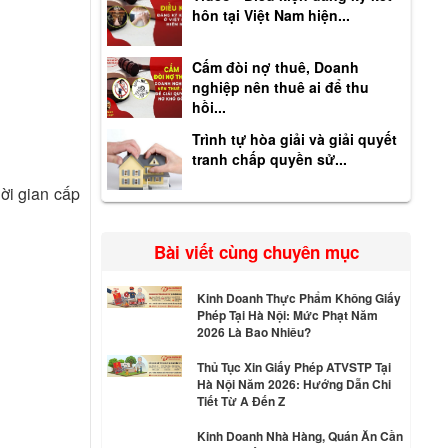
hôn tại Việt Nam hiện...
Cấm đòi nợ thuê, Doanh
nghiệp nên thuê ai để thu
hồi...
Trình tự hòa giải và giải quyết
tranh chấp quyền sử...
hời gian cấp
Bài viết cùng chuyên mục
Kinh Doanh Thực Phẩm Không Giấy
Phép Tại Hà Nội: Mức Phạt Năm
2026 Là Bao Nhiêu?
Thủ Tục Xin Giấy Phép ATVSTP Tại
Hà Nội Năm 2026: Hướng Dẫn Chi
Tiết Từ A Đến Z
Kinh Doanh Nhà Hàng, Quán Ăn Cần