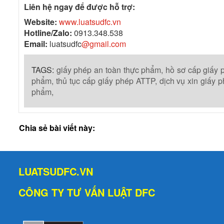
Liên hệ ngay để được hỗ trợ:
Website:
www.luatsudfc.vn
Hotline/Zalo:
0913.348.538
Email:
luatsudfc
@gmail.com
TAGS:
giấy phép an toàn thực phẩm,
hồ sơ cấp giấy 
phẩm,
thủ tục cấp giấy phép ATTP,
dịch vụ xin giấy 
phẩm,
Chia sẻ bài viết này:
LUATSUDFC.VN
CÔNG TY TƯ VẤN LUẬT DFC