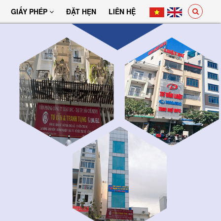
GIẤY PHÉP
ĐẶT HẸN
LIÊN HỆ