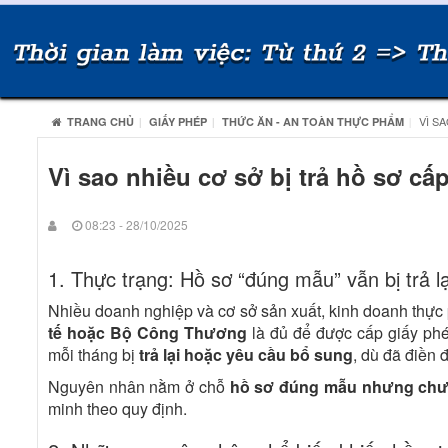
VÌ SA
TRANG CHỦ
GIẤY PHÉP
THỨC ĂN - AN TOÀN THỰC PHẨM
Vì sao nhiều cơ sở bị trả hồ sơ 
08:23 - 28/10/2025
1. Thực trạng: Hồ sơ “đúng mẫu” vẫn bị trả lạ
Nhiều doanh nghiệp và cơ sở sản xuất, kinh doanh thực
tế hoặc Bộ Công Thương
là đủ để được cấp giấy p
mỗi tháng bị
trả lại hoặc yêu cầu bổ sung
, dù đã điền 
Nguyên nhân nằm ở chỗ
hồ sơ đúng mẫu nhưng chư
minh theo quy định.