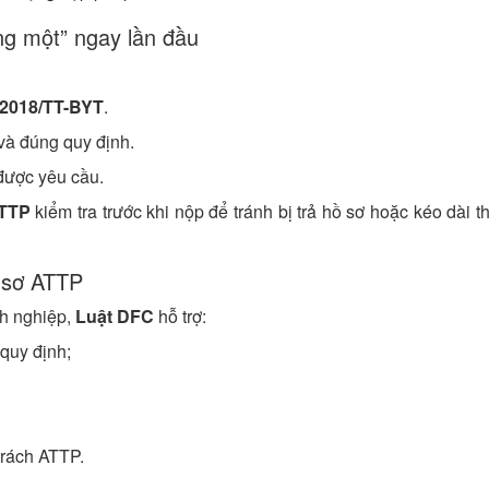
ng một” ngay lần đầu
8/2018/TT-BYT
.
và đúng quy định.
ược yêu cầu.
ATTP
kiểm tra trước khi nộp để tránh bị trả hồ sơ hoặc kéo dài t
ồ sơ ATTP
nh nghiệp,
Luật DFC
hỗ trợ:
quy định;
trách ATTP.