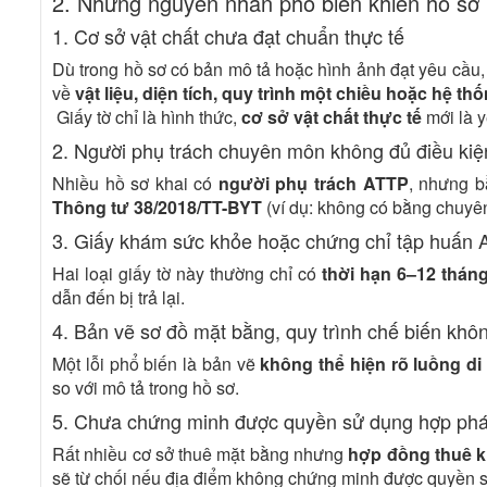
2. Những nguyên nhân phổ biến khiến hồ sơ bị
1. Cơ sở vật chất chưa đạt chuẩn thực tế
Dù trong hồ sơ có bản mô tả hoặc hình ảnh đạt yêu cầu
về
vật liệu, diện tích, quy trình một chiều hoặc hệ th
Giấy tờ chỉ là hình thức,
cơ sở vật chất thực tế
mới là y
2. Người phụ trách chuyên môn không đủ điều kiệ
Nhiều hồ sơ khai có
người phụ trách ATTP
, nhưng b
Thông tư 38/2018/TT-BYT
(ví dụ: không có bằng chuyên
3. Giấy khám sức khỏe hoặc chứng chỉ tập huấn 
Hai loại giấy tờ này thường chỉ có
thời hạn 6–12 thán
dẫn đến bị trả lại.
4. Bản vẽ sơ đồ mặt bằng, quy trình chế biến khô
Một lỗi phổ biến là bản vẽ
không thể hiện rõ luồng d
so với mô tả trong hồ sơ.
5. Chưa chứng minh được quyền sử dụng hợp phá
Rất nhiều cơ sở thuê mặt bằng nhưng
hợp đồng thuê k
sẽ từ chối nếu địa điểm không chứng minh được quyền 