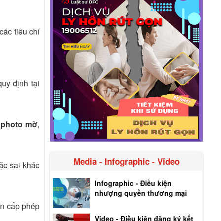
các tiêu chí
uy định tại
 photo mờ
,
Media - Infographic - Video
ặc sai khác
Infographic - Điều kiện
nhượng quyền thương mại
an cấp phép
Video - Điều kiện đăng ký kết