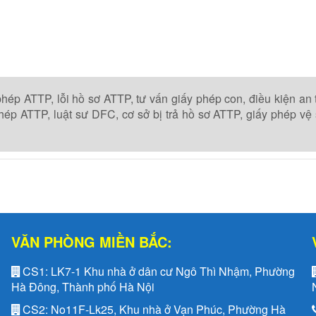
phép ATTP,
lỗi hồ sơ ATTP,
tư vấn giấy phép con,
điều kiện an 
phép ATTP,
luật sư DFC,
cơ sở bị trả hồ sơ ATTP,
giấy phép vệ 
VĂN PHÒNG MIỀN BẮC:
CS1:
LK7-1 Khu nhà ở dân cư Ngô Thì Nhậm, Phường
Hà Đông, Thành phố Hà Nội
CS2:
No11F-Lk25, Khu nhà ở Vạn Phúc, Phường Hà