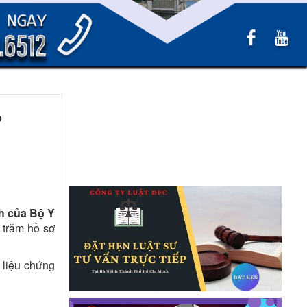
?
h của Bộ Y
g trăm hồ sơ
 liệu chứng