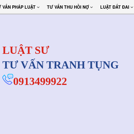
Ư VẤN PHÁP LUẬT
TƯ VẤN THU HỒI NỢ
LUẬT ĐẤT ĐAI
LUẬT SƯ
TƯ VẤN TRANH TỤNG
0913499922