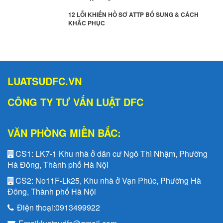
12 LỖI KHIẾN HỒ SƠ ATTP BỔ SUNG & CÁCH
KHẮC PHỤC
LUATSUDFC.VN
CÔNG TY TƯ VẤN LUẬT DFC
VĂN PHÒNG MIỀN BẮC:
CS1:
LK7-1 Khu nhà ở dân cư Ngô Thì Nhậm, Phường
Hà Đông, Thành phố Hà Nội
CS2:
No11F-Lk25, Khu nhà ở Vạn Phúc, Phường Hà
Đông, Thành phố Hà Nội
Điện thoại:
0913499922