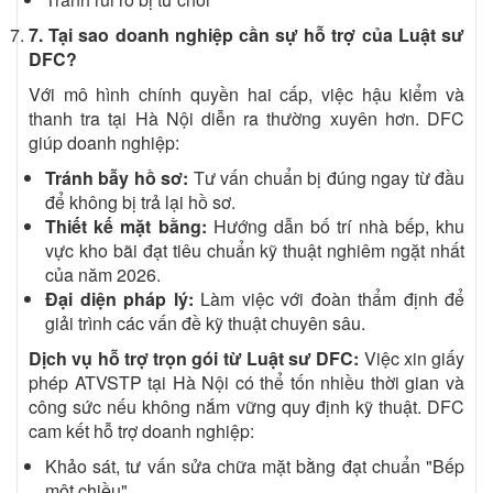
7
. Tại sao doanh nghiệp cần sự hỗ trợ của Luật sư
DFC?
Với mô hình chính quyền hai cấp, việc hậu kiểm và
thanh tra tại Hà Nội diễn ra thường xuyên hơn. DFC
giúp doanh nghiệp:
Tránh bẫy hồ sơ:
Tư vấn chuẩn bị đúng ngay từ đầu
để không bị trả lại hồ sơ.
Thiết kế mặt bằng:
Hướng dẫn bố trí nhà bếp, khu
vực kho bãi đạt tiêu chuẩn kỹ thuật nghiêm ngặt nhất
của năm 2026.
Đại diện pháp lý:
Làm việc với đoàn thẩm định để
giải trình các vấn đề kỹ thuật chuyên sâu.
Dịch vụ hỗ trợ trọn gói từ Luật sư DFC:
Việc xin giấy
phép ATVSTP tại Hà Nội có thể tốn nhiều thời gian và
công sức nếu không nắm vững quy định kỹ thuật. DFC
cam kết hỗ trợ doanh nghiệp:
Khảo sát, tư vấn sửa chữa mặt bằng đạt chuẩn "Bếp
một chiều".