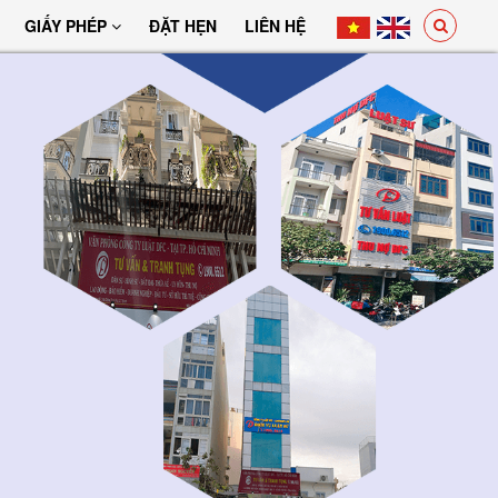
GIẤY PHÉP
ĐẶT HẸN
LIÊN HỆ