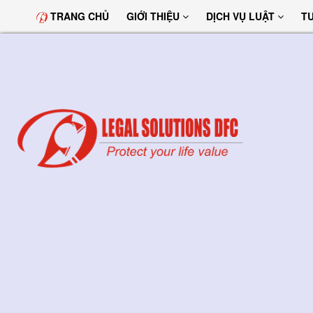
TRANG CHỦ
GIỚI THIỆU
DỊCH VỤ LUẬT
T