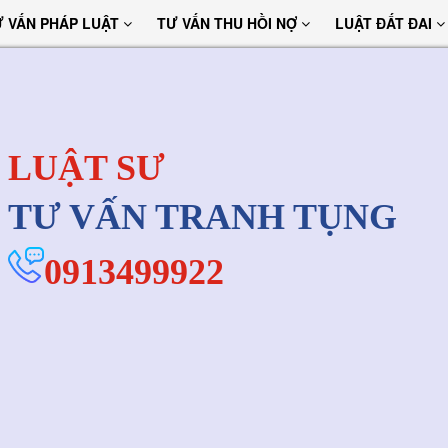
Ư VẤN PHÁP LUẬT
TƯ VẤN THU HỒI NỢ
LUẬT ĐẤT ĐAI
LUẬT SƯ
TƯ VẤN TRANH TỤNG
0913499922