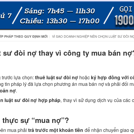
VÌ SAO DOANH NGHIỆP NÊN CHỌN LUẬT SƯ ĐÒI NỢ
ỢP PHÁP THEO QUY ĐỊNH MỚI
 sư đòi nợ thay vì công ty mua bán nợ
 trước lựa chọn:
thuê luật sư đòi nợ
hoặc
ký hợp đồng với c
hông tin pháp lý đã lựa chọn phương án mua bán nợ và phải đối m
khoản nợ
.
n luật sư đòi nợ hợp pháp
, thay vì sử dụng dịch vụ của các
ó thực sự “mua nợ”?
 bên mua phải
trả trước một khoản tiền
để nhận chuyển giao q