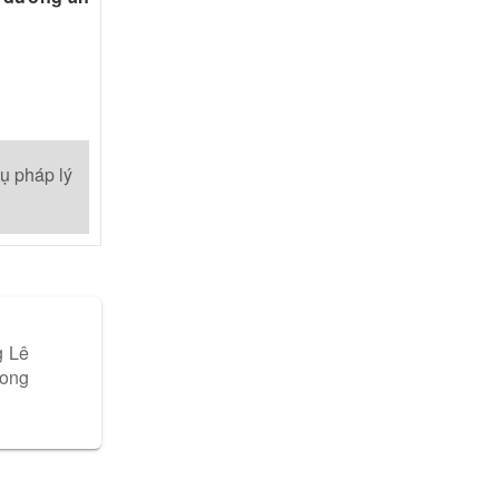
vụ pháp lý
g Lê
rong