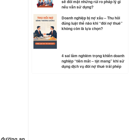
sẽ đối mặt những rủi ro pháp lý gì
nếu vẫn sử dụng?
Doanh nghiệp bị nợ xấu – Thu hồi
đúng luật thế nào khi “đòi nợ thuê”
không còn là lựa chọn?
4 sai lầm nghiêm trọng khiến doanh
nghiệp “tiền mất – tật mang” khi sử
dụng dịch vụ đòi nợ thuê trái phép
n đường an