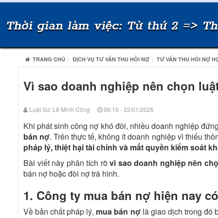
TRANG CHỦ
DỊCH VỤ TƯ VẤN THU HỒI NỢ
TƯ VẤN THU HỒI NỢ H
Vì sao doanh nghiệp nên chọn luật
Luật Sư: Lê Minh Công
06:10 - 22/01/2026
Khi phát sinh công nợ khó đòi, nhiều doanh nghiệp đứng
bán nợ
. Trên thực tế, không ít doanh nghiệp vì thiếu t
pháp lý, thiệt hại tài chính và mất quyền kiểm soát 
Bài viết này phân tích rõ
vì sao doanh nghiệp nên chọ
bán nợ hoặc đòi nợ trá hình.
1. Công ty mua bán nợ hiện nay c
Về bản chất pháp lý,
mua bán nợ
là giao dịch trong đó