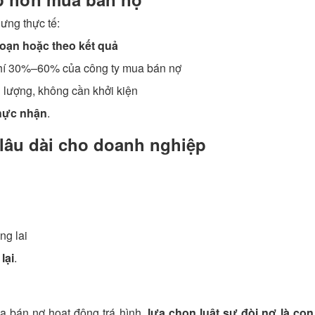
ưng thực tế:
đoạn hoặc theo kết quả
hí 30%–60% của công ty mua bán nợ
 lượng, không cần khởi kiện
thực nhận
.
 lâu dài cho doanh nghiệp
ng lai
lại
.
a bán nợ hoạt động trá hình,
lựa chọn luật sư đòi nợ là co