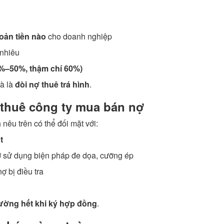
oản tiền nào
cho doanh nghiệp
 nhiêu
30%–50%, thậm chí 60%)
mà là
đòi nợ thuê trá hình
.
i thuê công ty mua bán nợ
êu trên có thể đối mặt với:
t
 sử dụng biện pháp đe dọa, cưỡng ép
ợ bị điều tra
ường hết khi ký hợp đồng
.