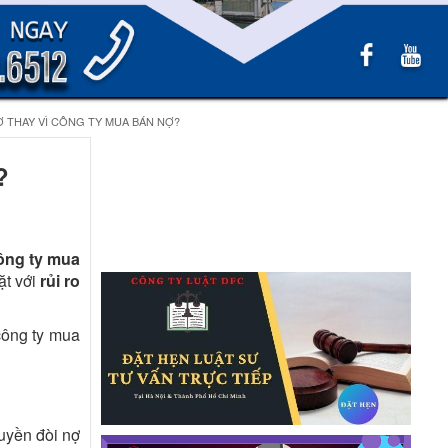
 THAY VÌ CÔNG TY MUA BÁN NỢ?
?
ông ty mua
ặt với
rủi ro
 công ty mua
uyền đòi nợ