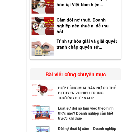
hôn tại Việt Nam hiện...
Cấm đòi nợ thuê, Doanh
nghiệp nên thuê ai để thu
hồi...
Trình tự hòa giải và giải quyết
tranh chấp quyền sử...
Bài viết cùng chuyên mục
HỢP ĐỒNG MUA BÁN NỢ CÓ THỂ
BỊ TUYÊN VÔ HIỆU TRONG
TRƯỜNG HỢP NÀO?
Luật sư đòi nợ làm việc theo hình
thức nào? Doanh nghiệp cần biết
trước khi thuê
Đòi nợ thuê bị cấm – Doanh nghiệp