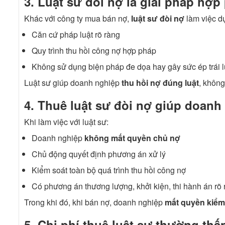
3. Luật sư đòi nợ là giải pháp hợp
Khác với công ty mua bán nợ,
luật sư đòi nợ
làm việc dự
Căn cứ pháp luật rõ ràng
Quy trình thu hồi công nợ hợp pháp
Không sử dụng biện pháp đe dọa hay gây sức ép trái l
Luật sư giúp doanh nghiệp
thu hồi nợ đúng luật
, không
4. Thuê luật sư đòi nợ giúp doanh
Khi làm việc với luật sư:
Doanh nghiệp
không mất quyền chủ nợ
Chủ động quyết định phương án xử lý
Kiểm soát toàn bộ quá trình thu hồi công nợ
Có phương án thương lượng, khởi kiện, thi hành án rõ 
Trong khi đó, khi bán nợ, doanh nghiệp
mất quyền kiểm
5. Chi phí thuê luật sư thường th