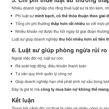
Nhiều doanh nghiệp cho rằng thuê luật sư là tốn kém, nh
Phí luật sư
minh bạch, có thể thỏa thuận theo giai 
Tổng chi phí thường
thấp hơn rất nhiều
so với mức p
Nhiều khoản nợ được thu hồi ngay từ giai đoạn thương
Luật sư giúp doanh nghiệp
thu hồi nhiều hơn số tiền 
6. Luật sư giúp phòng ngừa rủi ro
Ngoài việc đòi nợ, luật sư còn:
Rà soát hợp đồng, điều khoản thanh toán
Tư vấn quy trình quản lý công nợ
Giúp doanh nghiệp hạn chế phát sinh nợ xấu trong tươ
Đây là giá trị mà
công ty mua bán nợ không thể mang 
Kết luận
Trong bối cảnh đòi nợ thuê bị cấm và nhiều công ty mu