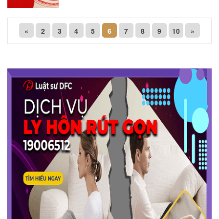
«
2
3
4
5
6
7
8
9
10
»