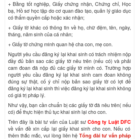
+ Bằng tốt nghiệp, Giấy chứng nhận, Chứng chỉ, Học
bạ, Hồ sơ học tập do cơ quan đào tạo, quản lý giáo dục
có thẩm quyền cấp hoặc xác nhận;
+ Giấy tờ khác có thông tin về họ, chữ đệm, tên, ngày,
tháng, năm sinh của cá nhân;
+ Giấy tờ chứng minh quan hệ cha con, mẹ con.
Người yêu cầu đăng ký lại khai sinh có trách nhiệm nộp
đầy đủ bản sao các giấy tờ nêu trên (nếu có) và phải
cam đoan đã nộp đủ các giấy tờ mình có. Trường hợp
người yêu cầu đăng ký lại khai sinh cam đoan không
đúng sự thật, cố ý chỉ nộp bản sao giấy tờ có lợi để
đăng ký lại khai sinh thì việc đăng ký lại khai sinh không
có giá trị pháp lý.
Như vậy, bạn cần chuẩn bị các giấy tờ đã nêu trên( nếu
có) để thực hiện thủ tục khai sinh lại cho con.
Trên đây là bài tư vấn của Luật sư
Công ty Luật DFC
về vấn đề xin cấp lại giấy khai sinh cho con. Nếu có
thêm thắc mắc, vui lòng liên hệ
Tổng đài tư vấn pháp