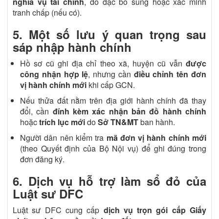
nghĩa vụ tài chính
, đo đạc bổ sung hoặc xác minh
tranh chấp (nếu có).
5. Một số lưu ý quan trọng sau
sáp nhập hành chính
Hồ sơ cũ ghi địa chỉ theo xã, huyện cũ vẫn
được
công nhận hợp lệ
, nhưng cần
điều chỉnh tên đơn
vị hành chính mới
khi cấp GCN.
Nếu thửa đất nằm trên địa giới hành chính đã thay
đổi, cần
đính kèm xác nhận bản đồ hành chính
hoặc
trích lục mới
do
Sở TN&MT
ban hành.
Người dân nên kiểm tra
mã đơn vị hành chính mới
(theo Quyết định của Bộ Nội vụ) để ghi đúng trong
đơn đăng ký.
6. Dịch vụ hỗ trợ làm sổ đỏ của
Luật sư DFC
Luật sư DFC cung cấp
dịch vụ trọn gói cấp Giấy