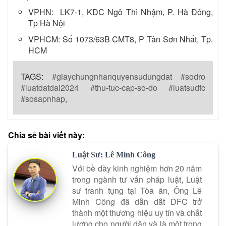
VPHN: LK7-1, KDC Ngô Thì Nhậm, P. Hà Đông,
Tp Hà Nội
VPHCM: Số 1073/63B CMT8, P Tân Sơn Nhất, Tp.
HCM
TAGS:
#giaychungnhanquyensudungdat #sodro
#luatdatdai2024 #thu-tuc-cap-so-do #luatsudfc
#sosapnhap,
Chia sẻ bài viết này:
Luật Sư: Lê Minh Công
Với bề dày kinh nghiệm hơn 20 năm
trong ngành tư vấn pháp luật, Luật
sư tranh tụng tại Tòa án, Ông Lê
Minh Công đã dẫn dắt DFC trở
thành một thương hiệu uy tín và chất
lượng cho người dân và là một trong