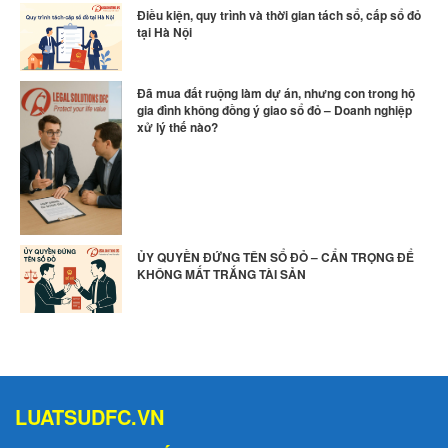
Điều kiện, quy trình và thời gian tách sổ, cấp sổ đỏ
tại Hà Nội
Đã mua đất ruộng làm dự án, nhưng con trong hộ
gia đình không đồng ý giao sổ đỏ – Doanh nghiệp
xử lý thế nào?
ỦY QUYỀN ĐỨNG TÊN SỔ ĐỎ – CẨN TRỌNG ĐỂ
KHÔNG MẤT TRẮNG TÀI SẢN
LUATSUDFC.VN