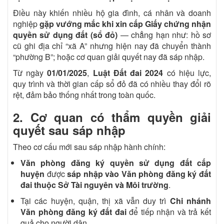
Điều này khiến nhiều hộ gia đình, cá nhân và doanh
nghiệp
gặp vướng mắc khi xin cấp Giấy chứng nhận
quyền sử dụng đất (sổ đỏ)
— chẳng hạn như: hồ sơ
cũ ghi địa chỉ “xã A” nhưng hiện nay đã chuyển thành
“phường B”; hoặc cơ quan giải quyết nay đã sáp nhập.
Từ ngày
01/01/2025
,
Luật Đất đai 2024
có hiệu lực,
quy trình và thời gian cấp sổ đỏ đã có nhiều thay đổi rõ
rệt, đảm bảo thống nhất trong toàn quốc.
2. Cơ quan có thẩm quyền giải
quyết sau sáp nhập
Theo cơ cấu mới sau sáp nhập hành chính:
Văn phòng đăng ký quyền sử dụng đất cấp
huyện
được
sáp nhập vào Văn phòng đăng ký đất
đai thuộc Sở Tài nguyên và Môi trường
.
Tại các huyện, quận, thị xã vẫn duy trì
Chi nhánh
Văn phòng đăng ký đất đai
để tiếp nhận và trả kết
quả cho người dân.