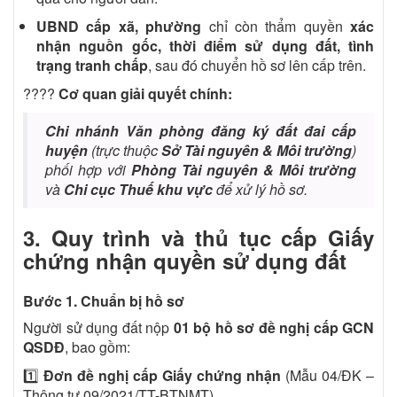
UBND cấp xã, phường
chỉ còn thẩm quyền
xác
nhận nguồn gốc, thời điểm sử dụng đất, tình
trạng tranh chấp
, sau đó chuyển hồ sơ lên cấp trên.
????
Cơ quan giải quyết chính:
Chi nhánh Văn phòng đăng ký đất đai cấp
huyện
(trực thuộc
Sở Tài nguyên & Môi trường
)
phối hợp với
Phòng Tài nguyên & Môi trường
và
Chi cục Thuế khu vực
để xử lý hồ sơ.
3. Quy trình và thủ tục cấp Giấy
chứng nhận quyền sử dụng đất
Bước 1. Chuẩn bị hồ sơ
Người sử dụng đất nộp
01 bộ hồ sơ đề nghị cấp GCN
QSDĐ
, bao gồm:
1️⃣
Đơn đề nghị cấp Giấy chứng nhận
(Mẫu 04/ĐK –
Thông tư 09/2021/TT-BTNMT)