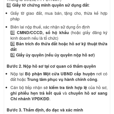
2️⃣
Giấy tờ chứng minh quyền sử dụng đất
:
Giấy tờ giao đất, mua bán, tặng cho, thừa kế hợp
pháp
Biên lai nộp thuế, xác nhận sử dụng ổn định
3️⃣
CMND/CCCD, sổ hộ khẩu
(hoặc giấy đăng ký
kinh doanh nếu là tổ chức)
4️⃣
Bản trích đo thửa đất hoặc hồ sơ kỹ thuật thửa
đất
5️⃣
Giấy ủy quyền (nếu ủy quyền nộp hồ sơ)
Bước 2. Nộp hồ sơ tại cơ quan có thẩm quyền
Nộp tại
Bộ phận Một cửa UBND cấp huyện
nơi có
đất hoặc
Trung tâm phục vụ hành chính công
.
Cán bộ tiếp nhận sẽ
kiểm tra tính hợp lệ
của hồ sơ,
ghi phiếu hẹn trả kết quả
và
chuyển hồ sơ sang
Chi nhánh VPĐKĐĐ
.
Bước 3. Thẩm định, đo đạc và xác minh