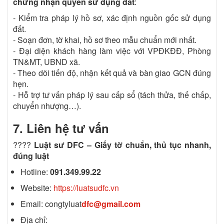
chứng nhận quyền sử dụng đất
:
- Kiểm tra pháp lý hồ sơ, xác định nguồn gốc sử dụng
đất.
- Soạn đơn, tờ khai, hồ sơ theo mẫu chuẩn mới nhất.
- Đại diện khách hàng làm việc với VPĐKĐĐ, Phòng
TN&MT, UBND xã.
- Theo dõi tiến độ, nhận kết quả và bàn giao GCN đúng
hẹn.
- Hỗ trợ tư vấn pháp lý sau cấp sổ (tách thửa, thế chấp,
chuyển nhượng…).
7. Liên hệ tư vấn
????
Luật sư DFC – Giấy tờ chuẩn, thủ tục nhanh,
đúng luật
Hotline:
091.349.99.22
Website:
https://luatsudfc.vn
Email: congtyluat
dfc@gmail.com
Địa chỉ: