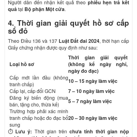
Người dân đến nhận kết quả theo
phiếu hẹn trả kết
quả
tại
Bộ phận Một cửa
.
4. Thời gian giải quyết hồ sơ cấp
sổ đỏ
Theo Điều 136 và 137
Luật Đất đai 2024
, thời hạn cấp
Giấy chứng nhận được quy định như sau:
Thời gian giải quyết
Loại hồ sơ
(không kể ngày nghỉ,
ngày đo đạc)
Cấp mới lần đầu (không
10 – 15 ngày làm việc
tranh chấp)
Cấp lại, cấp đổi GCN
7 – 10 ngày làm việc
Đăng ký biến động (mua
5 – 7 ngày làm việc
bán, tặng cho, thừa kế)
Trường hợp phải xác minh
tranh chấp hoặc đo đạc bổ
20 – 30 ngày làm việc
sung
⏱️
Lưu ý:
Thời gian trên
chưa tính thời gian nộp