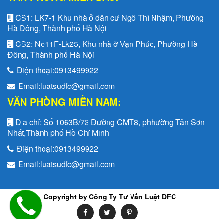
CS1:
LK7-1 Khu nhà ở dân cư Ngô Thì Nhậm, Phường
Hà Đông, Thành phố Hà Nội
CS2:
No11F-Lk25, Khu nhà ở Vạn Phúc, Phường Hà
Đông, Thành phố Hà Nội
Điện thoại:
0913499922
Email:
luatsudfc@gmail.com
VĂN PHÒNG MIỀN NAM:
Địa chỉ:
Số 1063B/73 Đường CMT8, phhường Tân Sơn
Nhất,Thành phố Hồ Chí Minh
Điện thoại:
0913499922
Email:
luatsudfc@gmail.com
Copyright by Công Ty Tư Vấn Luật DFC