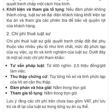
quyết tranh chấp một cách hòa bình.
Khởi kiện và tham gia tố tụng
: Nếu đàm phán không
thành công, luật sư sẽ đại diện khách hàng khởi kiện tại
tòa án và tham gia các phiên tòa để bảo vệ quyền lợi
của khách hàng.
2. Chi phí thuê luật sư
Chi phí thuê luật sư giải quyết tranh chấp đất đai phụ
thuộc vào nhiều yếu tố như tính chất, mức độ phức tạp
của vụ việc, uy tín và kinh nghiệm của luật sư. Dưới đây
là một số mức chi phí tham khảo:
Tư vấn pháp luật
: Từ 400 nghìn- 2,5 triệu đồng/giờ
làm việc.
Thu thập chứng cứ
: Tùy từng hồ sơ và tính phức tạp
của hồ sơ cần thu thập.
Đàm phán và hòa giải
: Nằm trong trọn gói
Tham gia tố tụng
: Nằm trong trọn gói
Lưu ý rằng các chi phí trên chưa bao gồm VAT, phí lưu
trú và đi lại của luật sư trong từng vụ án cụ thể.