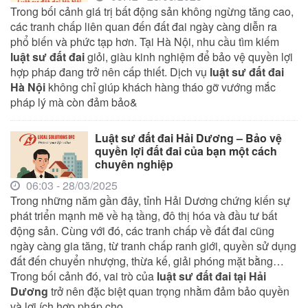
Trong bối cảnh giá trị bất động sản không ngừng tăng cao,
các tranh chấp liên quan đến đất đai ngày càng diễn ra
phổ biến và phức tạp hơn. Tại Hà Nội, nhu cầu tìm kiếm
luật sư đất đai
giỏi, giàu kinh nghiệm để bảo vệ quyền lợi
hợp pháp đang trở nên cấp thiết. Dịch vụ
luật sư đất đai
Hà Nội
không chỉ giúp khách hàng tháo gỡ vướng mắc
pháp lý mà còn đảm bảo&
Luật sư đất đai Hải Dương – Bảo vệ
quyền lợi đất đai của bạn một cách
chuyên nghiệp
06:03 - 28/03/2025
Trong những năm gần đây, tỉnh Hải Dương chứng kiến sự
phát triển mạnh mẽ về hạ tầng, đô thị hóa và đầu tư bất
động sản. Cùng với đó, các tranh chấp về đất đai cũng
ngày càng gia tăng, từ tranh chấp ranh giới, quyền sử dụng
đất đến chuyển nhượng, thừa kế, giải phóng mặt bằng…
Trong bối cảnh đó, vai trò của
luật sư đất đai tại Hải
Dương
trở nên đặc biệt quan trọng nhằm đảm bảo quyền
và lợi ích hợp pháp cho