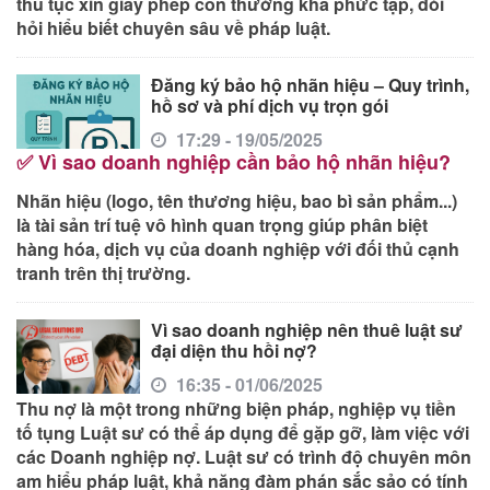
thủ tục xin giấy phép con
thường khá phức tạp, đòi
hỏi hiểu biết chuyên sâu về pháp luật.
Đăng ký bảo hộ nhãn hiệu – Quy trình,
hồ sơ và phí dịch vụ trọn gói
17:29 - 19/05/2025
✅ Vì sao doanh nghiệp cần bảo hộ nhãn hiệu?
Nhãn hiệu (logo, tên thương hiệu, bao bì sản phẩm...)
là
tài sản trí tuệ vô hình quan trọng
giúp phân biệt
hàng hóa, dịch vụ của doanh nghiệp với đối thủ cạnh
tranh trên thị trường.
Vì sao doanh nghiệp nên thuê luật sư
đại diện thu hồi nợ?
16:35 - 01/06/2025
Thu nợ là một trong những biện pháp, nghiệp vụ tiền
tố tụng Luật sư có thể áp dụng để gặp gỡ, làm việc với
các Doanh nghiệp nợ. Luật sư có trình độ chuyên môn
am hiểu pháp luật, khả năng đàm phán sắc sảo có tính