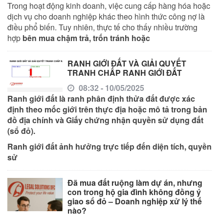
Trong hoạt động kinh doanh, việc cung cấp hàng hóa hoặc
dịch vụ cho doanh nghiệp khác theo hình thức công nợ là
điều phổ biến. Tuy nhiên, thực tế cho thấy nhiều trường
hợp
bên mua chậm trả, trốn tránh hoặc
RANH GIỚI ĐẤT VÀ GIẢI QUYẾT
TRANH CHẤP RANH GIỚI ĐẤT
08:32 - 10/05/2025
Ranh giới đất là
ranh phân định thửa đất
được xác
định theo mốc giới trên thực địa hoặc mô tả trong
bản
đồ địa chính
và
Giấy chứng nhận quyền sử dụng đất
(sổ đỏ)
.
Ranh giới đất
ảnh hưởng trực tiếp đến diện tích, quyền
sử
Đã mua đất ruộng làm dự án, nhưng
con trong hộ gia đình không đồng ý
giao sổ đỏ – Doanh nghiệp xử lý thế
nào?