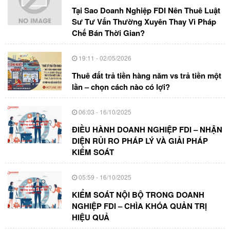
Tại Sao Doanh Nghiệp FDI Nên Thuê Luật
Sư Tư Vấn Thường Xuyên Thay Vì Pháp
Chế Bán Thời Gian?
19:11 - 02/05/2026
Thuê đất trả tiền hàng năm vs trả tiền một
lần – chọn cách nào có lợi?
06:03 - 16/10/2025
ĐIỀU HÀNH DOANH NGHIỆP FDI – NHẬN
DIỆN RỦI RO PHÁP LÝ VÀ GIẢI PHÁP
KIỂM SOÁT
05:59 - 16/10/2025
KIỂM SOÁT NỘI BỘ TRONG DOANH
NGHIỆP FDI – CHÌA KHÓA QUẢN TRỊ
HIỆU QUẢ