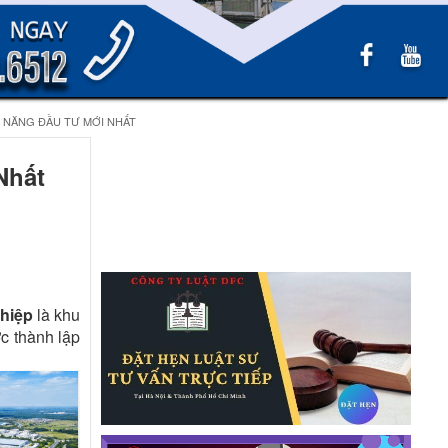
M NĂNG ĐẦU TƯ MỚI NHẤT
Nhất
hiệp
là khu
ợc thành lập