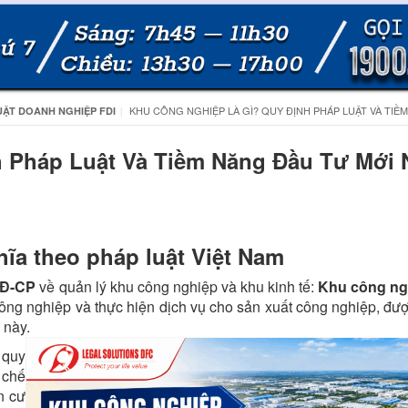
KHU CÔNG NGHIỆP LÀ GÌ? QUY ĐỊNH PHÁP LUẬT VÀ TIỀ
UẬT DOANH NGHIỆP FDI
 Pháp Luật Và Tiềm Năng Đầu Tư Mới 
hĩa theo pháp luật Việt Nam
NĐ-CP
về quản lý khu công nghiệp và khu kinh tế:
Khu công ng
công nghiệp và thực hiện dịch vụ cho sản xuất công nghiệp, đư
 này.
 quy
 chế
n cư