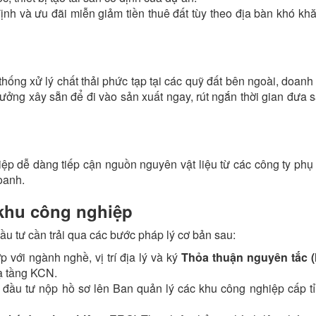
nh và ưu đãi miễn giảm tiền thuê đất tùy theo địa bàn khó kh
hống xử lý chất thải phức tạp tại các quỹ đất bên ngoài, doan
ưởng xây sẵn để đi vào sản xuất ngay, rút ngắn thời gian đưa 
ệp dễ dàng tiếp cận nguồn nguyên vật liệu từ các công ty phụ t
oanh.
 khu công nghiệp
ầu tư cần trải qua các bước pháp lý cơ bản sau:
với ngành nghề, vị trí địa lý và ký
Thỏa thuận nguyên tắc 
ạ tầng KCN.
đầu tư nộp hồ sơ lên Ban quản lý các khu công nghiệp cấp t