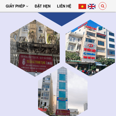
GIẤY PHÉP
ĐẶT HẸN
LIÊN HỆ