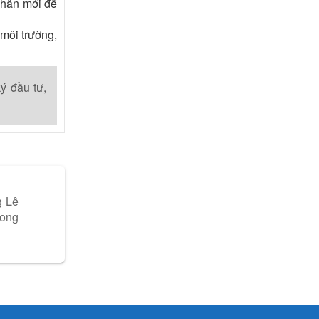
nhân mới để
môi trường,
ý đầu tư,
g Lê
rong