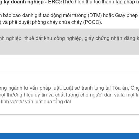
 ký doanh nghiệp - ERC):
Thực hiện thủ tục thành lập pháp 
n báo cáo đánh giá tác động môi trường (ĐTM) hoặc Giấy phép 
g) và phê duyệt phòng cháy chữa cháy (PCCC).
nh nghiệp,
thuê đất khu công nghiệp,
giấy chứng nhận đăng k
ng ngành tư vấn pháp luật, Luật sư tranh tụng tại Tòa án, Ôn
t thương hiệu uy tín và chất lượng cho người dân và là một t
lĩnh vực tư vấn luật qua tổng đài.