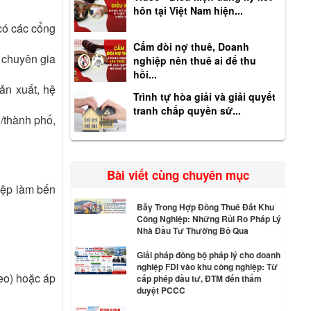
hôn tại Việt Nam hiện...
có các cổng
Cấm đòi nợ thuê, Doanh
 chuyên gia
nghiệp nên thuê ai để thu
hồi...
ản xuất, hệ
Trình tự hòa giải và giải quyết
tranh chấp quyền sử...
h/thành phố,
Bài viết cùng chuyên mục
iệp làm bến
Bẫy Trong Hợp Đồng Thuê Đất Khu
Công Nghiệp: Những Rủi Ro Pháp Lý
Nhà Đầu Tư Thường Bỏ Qua
Giải pháp đồng bộ pháp lý cho doanh
nghiệp FDI vào khu công nghiệp: Từ
heo) hoặc áp
cấp phép đầu tư, ĐTM đến thẩm
duyệt PCCC