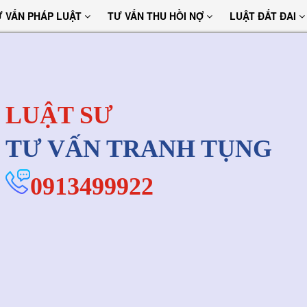
Ư VẤN PHÁP LUẬT
TƯ VẤN THU HỒI NỢ
LUẬT ĐẤT ĐAI
LUẬT SƯ
TƯ VẤN TRANH TỤNG
0913499922