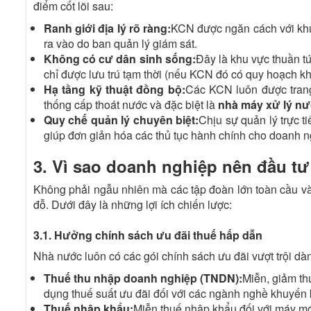
điểm cốt lõi sau:
Ranh giới địa lý rõ ràng:
KCN được ngăn cách với khu 
ra vào do ban quản lý giám sát.
Không có cư dân sinh sống:
Đây là khu vực thuần t
chỉ được lưu trú tạm thời (nếu KCN đó có quy hoạch kh
Hạ tầng kỹ thuật đồng bộ:
Các KCN luôn được trang
thống cấp thoát nước và đặc biệt là
nhà máy xử lý nướ
Quy chế quản lý chuyên biệt:
Chịu sự quản lý trực t
giúp đơn giản hóa các thủ tục hành chính cho doanh n
3. Vì sao doanh nghiệp nên đầu t
Không phải ngẫu nhiên mà các tập đoàn lớn toàn cầu và
đỗ. Dưới đây là những lợi ích chiến lược:
3.1. Hưởng chính sách ưu đãi thuế hấp dẫn
Nhà nước luôn có các gói chính sách ưu đãi vượt trội d
Thuế thu nhập doanh nghiệp (TNDN):
Miễn, giảm th
dụng thuế suất ưu đãi đối với các ngành nghề khuyến 
Thuế nhập khẩu:
Miễn thuế nhập khẩu đối với máy móc,