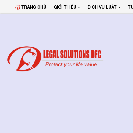
TRANG CHỦ
GIỚI THIỆU
DỊCH VỤ LUẬT
T