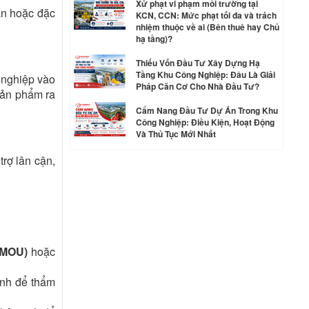
Xử phạt vi phạm môi trường tại
ăn hoặc đặc
KCN, CCN: Mức phạt tối đa và trách
nhiệm thuộc về ai (Bên thuê hay Chủ
hạ tầng)?
Thiếu Vốn Đầu Tư Xây Dựng Hạ
Tầng Khu Công Nghiệp: Đâu Là Giải
h nghiệp vào
Pháp Căn Cơ Cho Nhà Đầu Tư?
sản phẩm ra
Cẩm Nang Đầu Tư Dự Án Trong Khu
Công Nghiệp: Điều Kiện, Hoạt Động
Và Thủ Tục Mới Nhất
rợ lân cận,
(MOU)
hoặc
ỉnh để thẩm