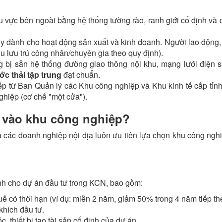
vực bên ngoài bằng hệ thống tường rào, ranh giới cố định và 
úy dành cho hoạt động sản xuất và kinh doanh. Người lao động,
u lưu trú công nhân/chuyên gia theo quy định).
 bị sẵn hệ thống đường giao thông nội khu, mạng lưới điện s
c thải tập trung
đạt chuẩn.
iếp từ Ban Quản lý các Khu công nghiệp và Khu kinh tế cấp tỉn
ghiệp (cơ chế "một cửa").
ư vào khu công nghiệp?
 các doanh nghiệp nội địa luôn ưu tiên lựa chọn khu công ngh
ành cho dự án đầu tư trong KCN, bao gồm:
uế có thời hạn (ví dụ: miễn 2 năm, giảm 50% trong 4 năm tiếp t
khích đầu tư.
 thiết bị tạo tài sản cố định của dự án.